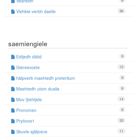
Veareldh
8
Viehkie-verbh daelie
36
saemiengiele
Edtjedh dåtid
9
Gieresvoete
12
hälpverb maehtedh preteritum
9
Maehtedh utom dualis
6
Mov tjïehtjele
14
Pronomen
9
Pryövoe1
33
Skuvle-sjåljosne
11