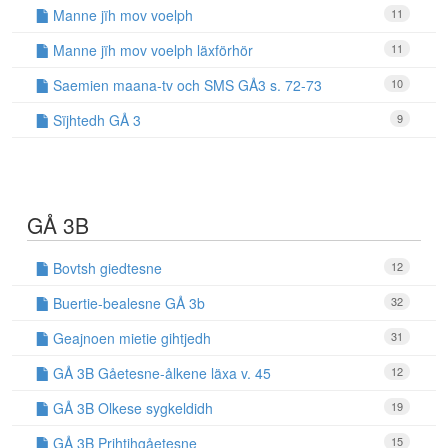
Manne jïh mov voelph
11
Manne jïh mov voelph läxförhör
11
Saemien maana-tv och SMS GÅ3 s. 72-73
10
Sïjhtedh GÅ 3
9
GÅ 3B
Bovtsh giedtesne
12
Buertie-bealesne GÅ 3b
32
Geajnoen mietie gihtjedh
31
GÅ 3B Gåetesne-ålkene läxa v. 45
12
GÅ 3B Olkese sygkeldidh
19
GÅ 3B Prihtjhgåetesne
15