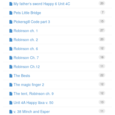
My father's sword Happy 6 Unit 4C
20
Pets Little Bridge
7
Pickersgill Code part 3
15
Robinson ch. 1
27
Robinson ch. 2
20
Robinson ch. 6
12
Robinson Ch. 7
18
Robinson Ch.12
11
The Bests
22
The magic finger 2
12
The tent, Robinson ch. 9
12
Unit 4A Happy läxa v. 50
13
v. 38 Minch and Esper
11