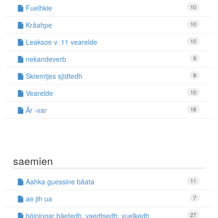
Fuelhkie
10
Kråahpe
10
Leaksoe v. 11 vearelde
10
nekandeverb
9
Skïemtjes sjïdtedh
8
Vearelde
10
Är -var
18
saemien
Aahka guessine båata
11
ae jih ua
7
böjningar båetedh, vaedtsedh, vuelkedh
27