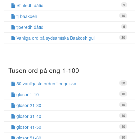
Sïjhtedh dåtid
9
tj-baakoeh
10
tjoeredh dåtid
9
Vanliga ord på sydsamiska Baakoeh gul
30
Tusen ord på eng 1-100
50 vanligaste orden i engelska
50
glosor 1-10
10
glosor 21-30
10
glosor 31-40
10
glosor 41-50
10
glosor 51-60
10