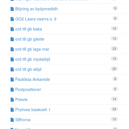
Böjning av byöpmedidh
9
GG2 Laara vaarra s. 9
8
ord till gb baka
16
ord till gb gåetie
14
ord till gb laga mat
23
ord till gb mjukslöjd
15
ord till gb slöjd
20
Packlista Ankarede
8
Postpositioner
6
Prievie
14
Pryövoe baakoeh 1
33
Siffrorna
10