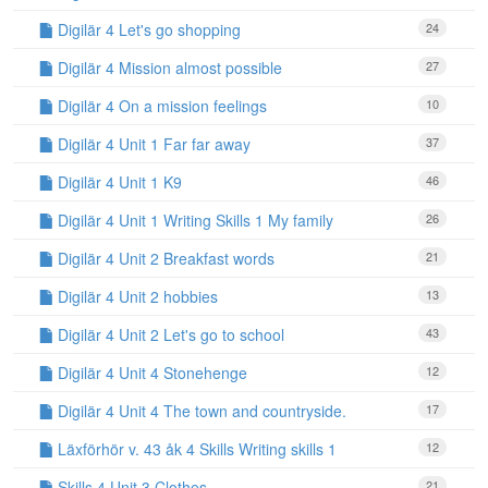
Digilär 4 Let's go shopping
24
Digilär 4 Mission almost possible
27
Digilär 4 On a mission feelings
10
Digilär 4 Unit 1 Far far away
37
Digilär 4 Unit 1 K9
46
Digilär 4 Unit 1 Writing Skills 1 My family
26
Digilär 4 Unit 2 Breakfast words
21
Digilär 4 Unit 2 hobbies
13
Digilär 4 Unit 2 Let's go to school
43
Digilär 4 Unit 4 Stonehenge
12
Digilär 4 Unit 4 The town and countryside.
17
Läxförhör v. 43 åk 4 Skills Writing skills 1
12
Skills 4 Unit 3 Clothes
21