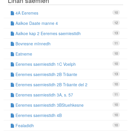
Linan saemien
4A Eeremes
10
Aalkoe Daate manne 4
12
Aalkoe kap 2 Eeremes saemiestidh
13
Bovresne mïnnedh
11
Eatneme
10
Eeremes saemiestidh 1C Voelph
10
Eeremes saemiestidh 2B Tråante
13
Eeremes saemiestidh 2B Tråante del 2
10
Eeremes saemiestidh 3A, s. 57
11
Eeremes saemiestidh 3BStuehkesne
10
Eeremes saemiestidh 4B
10
Fealadidh
10