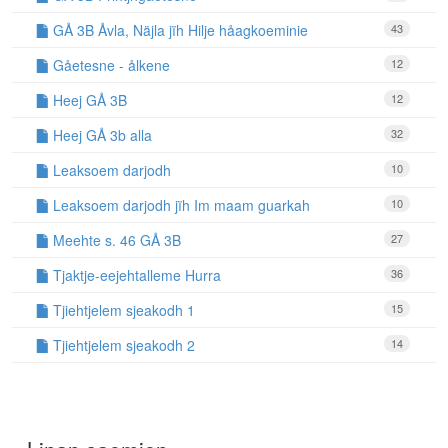
GÅ 3B Åvla, Näjla jïh Hilje håagkoeminie
43
Gåetesne - ålkene
12
Heej GÅ 3B
12
Heej GÅ 3b alla
32
Leaksoem darjodh
10
Leaksoem darjodh jïh Im maam guarkah
10
Meehte s. 46 GÅ 3B
27
Tjaktje-eejehtalleme Hurra
36
Tjiehtjelem sjeakodh 1
15
Tjiehtjelem sjeakodh 2
14