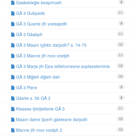
Gaskebiejjie-beapmoeh
8
GÅ 3 Gubpede
11
GÅ 3 Gusnie jïh voessjedh
8
GÅ 3 Gåabph
11
GÅ 3 Maam lyjhkh darjodh? s. 74-75
10
GÅ 3 Manne jïh mov voelph
11
GÅ 3 Marja jïh Ejva tellefovnesne soptsesteminie
12
GÅ 3 Mijjieh dijjieh dah
10
GÅ 3 Piere
9
Gåetie s. 50 GÅ 3
8
Klaasse-tjïetjielisnie GÅ 3
11
Maam datne tjoerh gåetesne darjodh
10
Manne jïh mov voelph 2
10