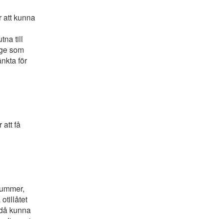
r att kunna
na till
nge som
änkta för
att få
-nummer,
otillåtet
t då kunna