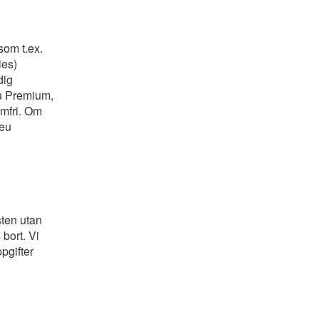
som t.ex.
ies)
dig
u Premium,
amfri. Om
.eu
nsten utan
bort. Vi
pgifter