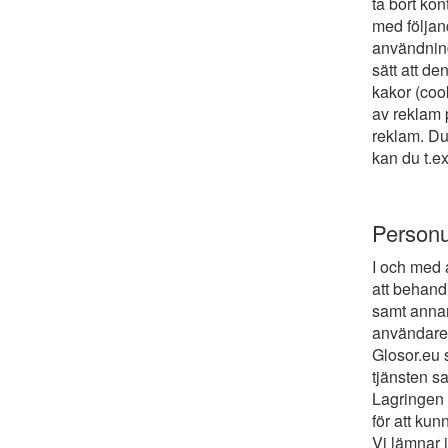
ta bort kon
med följand
användning
sätt att de
kakor (cook
av reklam 
reklam. Du
kan du t.ex
Personu
I och med 
att behand
samt annan
användare 
Glosor.eu 
tjänsten s
Lagringen 
för att kun
Vi lämnar i