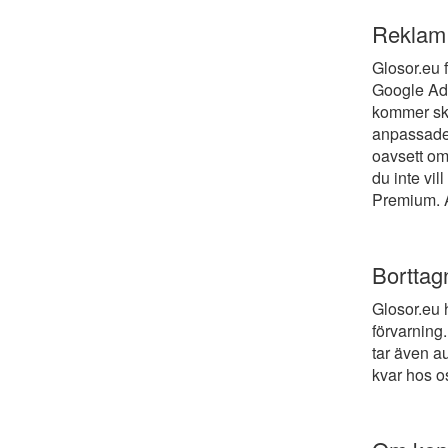
Reklam
Glosor.eu 
Google Ads
kommer ski
anpassade 
oavsett om 
du inte vil
Premium. A
Borttag
Glosor.eu h
förvarning
tar även au
kvar hos os