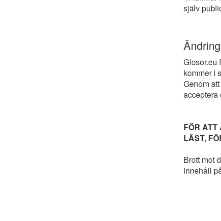
själv publ
Ändring 
Glosor.eu 
kommer i s
Genom att f
acceptera 
FÖR ATT 
LÄST, F
Brott mot d
innehåll på