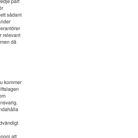
redje part
ör
ett sådant
änder
verantörer
r relevant
, men då
r.eu kommer
iftslagen
som
nsvarig.
andahålla
ödvändigt
genom att