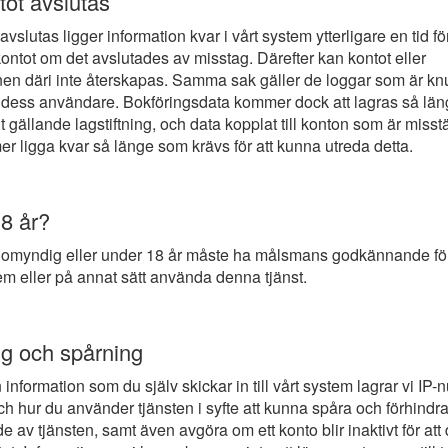
ot avslutas
vslutas ligger information kvar i vårt system ytterligare en tid fö
kontot om det avslutades av misstag. Därefter kan kontot eller
nen däri inte återskapas. Samma sak gäller de loggar som är knut
 dess användare. Bokföringsdata kommer dock att lagras så lä
t gällande lagstiftning, och data kopplat till konton som är misst
er ligga kvar så länge som krävs för att kunna utreda detta.
8 år?
omyndig eller under 18 år måste ha målsmans godkännande för 
m eller på annat sätt använda denna tjänst.
g och spårning
information som du själv skickar in till vårt system lagrar vi IP
ch hur du använder tjänsten i syfte att kunna spåra och förhindra 
 av tjänsten, samt även avgöra om ett konto blir inaktivt för at