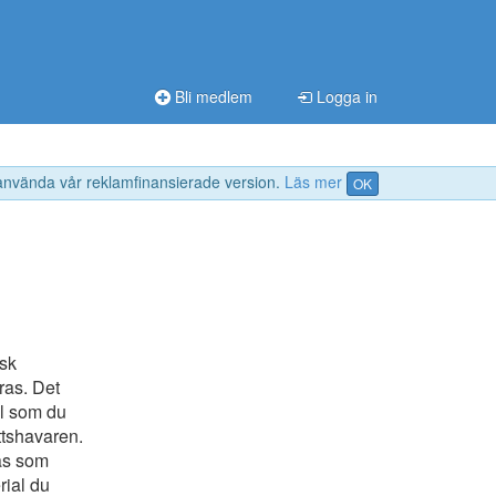
Bli medlem
Logga in
 använda vår reklamfinansierade version.
Läs mer
OK
nsk
öras. Det
al som du
ättshavaren.
tas som
rial du