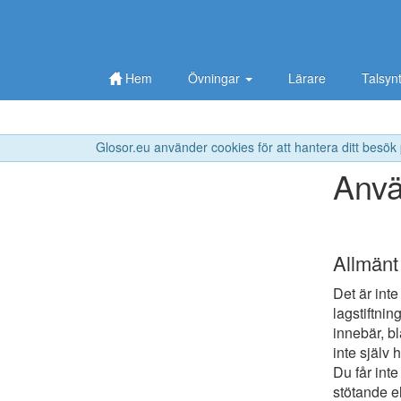
Hem
Övningar
Lärare
Talsyn
Glosor.eu använder cookies för att hantera ditt besök
Anvä
Allmänt
Det är inte
lagstiftnin
innebär, bl
inte själv 
Du får inte
stötande e