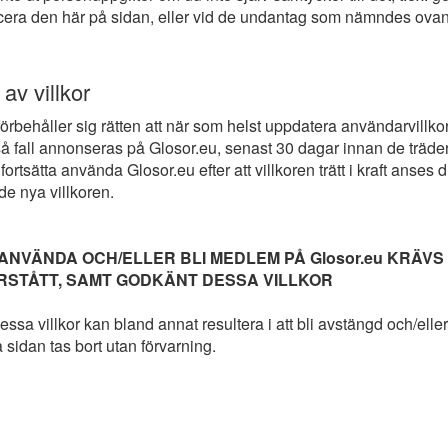
icera den här på sidan, eller vid de undantag som nämndes ovan
av villkor
förbehåller sig rätten att när som helst uppdatera användarvillko
å fall annonseras på Glosor.eu, senast 30 dagar innan de träder i
ortsätta använda Glosor.eu efter att villkoren trätt i kraft anses 
de nya villkoren.
ANVÄNDA OCH/ELLER BLI MEDLEM PÅ Glosor.eu KRÄVS
ÖRSTÅTT, SAMT GODKÄNT DESSA VILLKOR
essa villkor kan bland annat resultera i att bli avstängd och/eller
 sidan tas bort utan förvarning.