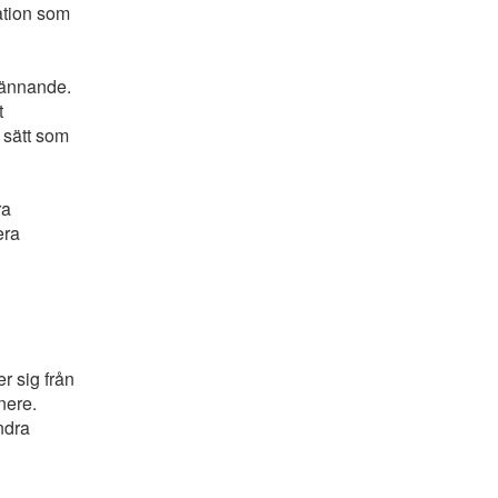
mation som
dkännande.
t
 sätt som
ra
era
er sig från
nere.
ndra