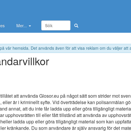
tes
Mer...
 på vår hemsida. Det används även för att visa reklam om du väljer att
ndarvillkor
 tillåtet att använda Glosor.eu på något sätt som strider mot sve
g, eller är i kriminellt syfte. Vid överträdelse kan polisanmälan g
and annat, att du inte får ladda upp eller göra tillgängligt materi
har upphovsrätten till eller fått tillstånd att använda av upphovsr
 heller ladda upp eller göra tillgängligt material som kan uppfat
ller kränkande. Du som användare är själv ansvarig för det mate