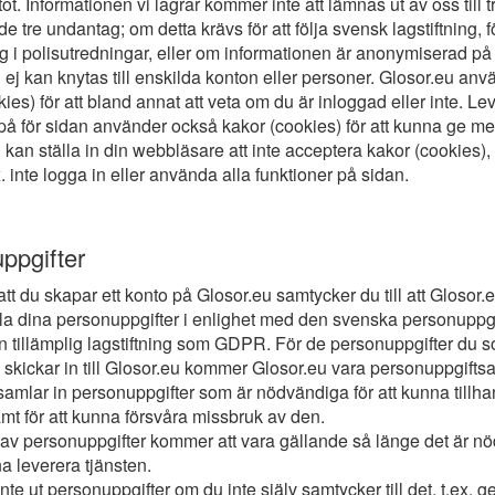
tot. Informationen vi lagrar kommer inte att lämnas ut av oss till t
e tre undantag; om detta krävs för att följa svensk lagstiftning, f
 i polisutredningar, eller om informationen är anonymiserad på 
n ej kan knytas till enskilda konton eller personer. Glosor.eu anv
ies) för att bland annat att veta om du är inloggad eller inte. Le
på för sidan använder också kakor (cookies) för att kunna ge me
 kan ställa in din webbläsare att inte acceptera kakor (cookies)
. inte logga in eller använda alla funktioner på sidan.
ppgifter
att du skapar ett konto på Glosor.eu samtycker du till att Gloso
la dina personuppgifter i enlighet med den svenska personuppg
 tillämplig lagstiftning som GDPR. För de personuppgifter du 
skickar in till Glosor.eu kommer Glosor.eu vara personuppgiftsa
samlar in personuppgifter som är nödvändiga för att kunna tillh
amt för att kunna försvåra missbruk av den.
av personuppgifter kommer att vara gällande så länge det är n
na leverera tjänsten.
nte ut personuppgifter om du inte själv samtycker till det, t.ex. 