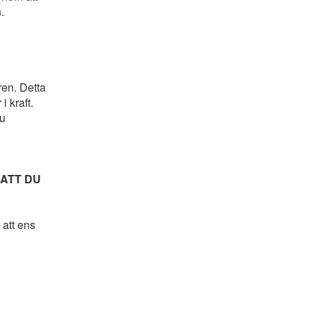
.
ren. Detta
 kraft.
du
 ATT DU
 att ens