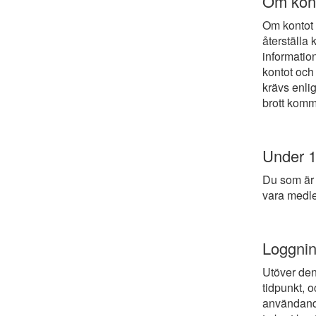
Om kont
Om kontot a
återställa 
informatio
kontot och
krävs enlig
brott komm
Under 1
Du som är 
vara medle
Loggnin
Utöver den 
tidpunkt, o
användande