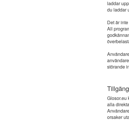
laddar upp;
du laddar 
Det är inte
All progra
godkännande
överbelasta
Användare 
användare 
störande i
Tillgäng
Glosor.eu k
alla direkt
Användare 
orsaker uta