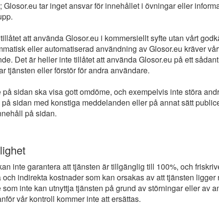
 Glosor.eu tar inget ansvar för innehållet i övningar eller infor
upp.
 tillåtet att använda Glosor.eu i kommersiellt syfte utan vårt go
mmatisk eller automatiserad användning av Glosor.eu kräver vår
. Det är heller inte tillåtet att använda Glosor.eu på ett sådant
r tjänsten eller förstör för andra användare.
på sidan ska visa gott omdöme, och exempelvis inte störa and
på sidan med konstiga meddelanden eller på annat sätt public
nnehåll på sidan.
lighet
an inte garantera att tjänsten är tillgänglig till 100%, och friskriv
a och indirekta kostnader som kan orsakas av att tjänsten ligger 
som inte kan utnyttja tjänsten på grund av störningar eller av a
nför vår kontroll kommer inte att ersättas.