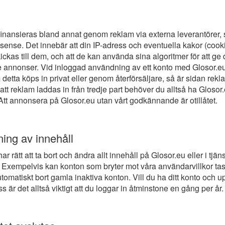
finansieras bland annat genom reklam via externa leverantörer, 
ense. Det innebär att din IP-adress och eventuella kakor (cook
ckas till dem, och att de kan använda sina algoritmer för att ge 
annonser. Vid inloggad användning av ett konto med Glosor.e
detta köps in privat eller genom återförsäljare, så är sidan rekl
l att reklam laddas in från tredje part behöver du alltså ha Glosor
tt annonsera på Glosor.eu utan vårt godkännande är otillåtet.
ning av innehåll
ar rätt att ta bort och ändra allt innehåll på Glosor.eu eller i tjä
. Exempelvis kan konton som bryter mot våra användarvillkor tas 
tomatiskt bort gamla inaktiva konton. Vill du ha ditt konto och up
s är det alltså viktigt att du loggar in åtminstone en gång per år.