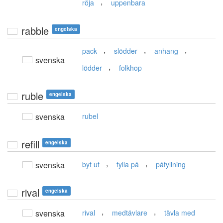
,
röja
uppenbara
rabble
engelska
,
,
,
pack
slödder
anhang
svenska
,
lödder
folkhop
ruble
engelska
svenska
rubel
refill
engelska
,
,
svenska
byt ut
fylla på
påfyllning
rival
engelska
,
,
svenska
rival
medtävlare
tävla med