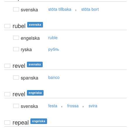
,
svenska
stöta tillbaka
stöta bort
rubel
svenska
engelska
ruble
ryska
рубль
revel
svenska
spanska
banco
revel
engelska
,
,
svenska
festa
frossa
svira
repeal
engelska