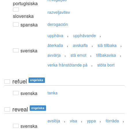
portugisiska
razveljavitev
slovenska
spanska
derogación
,
,
upphäva
upphävande
,
,
,
återkalla
avskaffa
slå tillbaka
svenska
,
,
,
avvärja
stå emot
tillbakavisa
,
verka frånstötande på
stöta bort
refuel
engelska
svenska
tanka
reveal
engelska
,
,
,
,
avslöja
visa
yppa
förråda
svenska