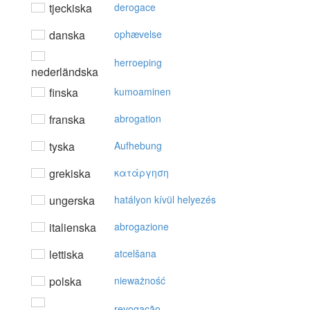
tjeckiska
derogace
danska
ophævelse
herroeping
nederländska
finska
kumoaminen
franska
abrogation
tyska
Aufhebung
grekiska
κατάργηση
ungerska
hatályon kívül helyezés
italienska
abrogazione
lettiska
atcelšana
polska
nieważność
revogação