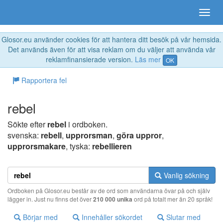
Glosor.eu använder cookies för att hantera ditt besök på vår hemsida.
Det används även för att visa reklam om du väljer att använda vår
reklamfinansierade version.
Läs mer
OK
Rapportera fel
rebel
Sökte efter
rebel
i ordboken.
svenska:
rebell
,
upprorsman
,
göra uppror
,
upprorsmakare
, tyska:
rebellieren
Vanlig sökning
Ordboken på Glosor.eu består av de ord som användarna övar på och själv
lägger in. Just nu finns det över
210 000 unika
ord på totalt mer än 20 språk!
Börjar med
Innehåller sökordet
Slutar med