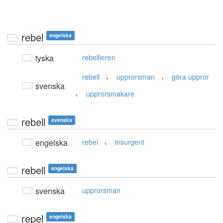
rebel
engelska
tyska
rebellieren
,
,
rebell
upprorsman
göra uppror
svenska
,
upprorsmakare
rebell
svenska
,
engelska
rebel
insurgent
rebell
engelska
svenska
upprorsman
repel
engelska