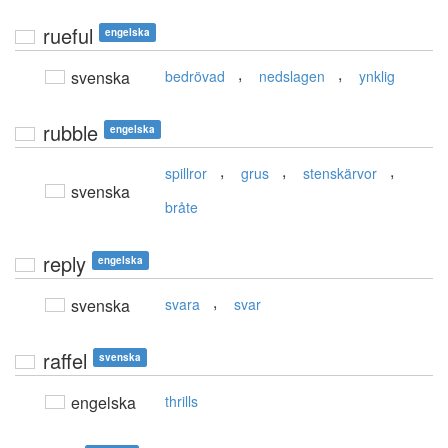
rueful
engelska
,
,
svenska
bedrövad
nedslagen
ynklig
rubble
engelska
,
,
,
spillror
grus
stenskärvor
svenska
bråte
reply
engelska
,
svenska
svara
svar
raffel
svenska
engelska
thrills