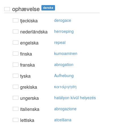
ophævelse
danska
tjeckiska
derogace
nederländska
herroeping
engelska
repeal
finska
kumoaminen
franska
abrogation
tyska
Aufhebung
grekiska
κατάργηση
ungerska
hatályon kívül helyezés
italienska
abrogazione
lettiska
atcelšana