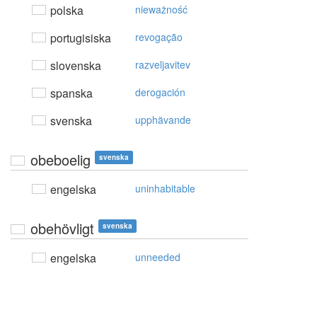
polska
nieważność
portugisiska
revogação
slovenska
razveljavitev
spanska
derogación
svenska
upphävande
obeboelig
svenska
engelska
uninhabitable
obehövligt
svenska
engelska
unneeded