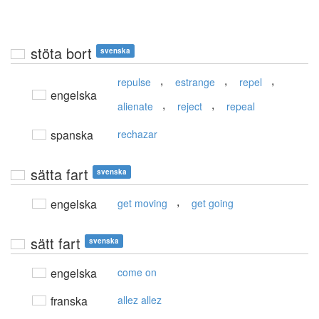
stöta bort
svenska
,
,
,
repulse
estrange
repel
engelska
,
,
alienate
reject
repeal
spanska
rechazar
sätta fart
svenska
,
engelska
get moving
get going
sätt fart
svenska
engelska
come on
franska
allez allez