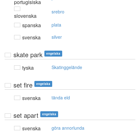
portugisiska
srebro
slovenska
spanska
plata
svenska
silver
skate park
engelska
tyska
Skatinggelände
set fire
engelska
svenska
tända eld
set apart
engelska
svenska
göra annorlunda