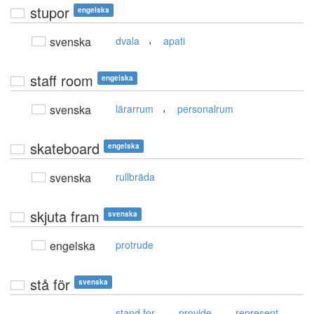
stupor
engelska
,
svenska
dvala
apati
staff room
engelska
,
svenska
lärarrum
personalrum
skateboard
engelska
svenska
rullbräda
skjuta fram
svenska
engelska
protrude
stå för
svenska
,
,
,
stand for
provide
represent