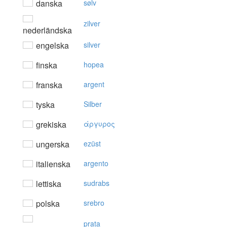
danska
sølv
zilver
nederländska
engelska
silver
finska
hopea
franska
argent
tyska
Silber
grekiska
άργυρoς
ungerska
ezüst
italienska
argento
lettiska
sudrabs
polska
srebro
prata