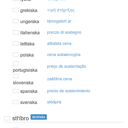
grekiska
τιμή στήριξης
ungerska
támogatott ár
italienska
prezzo di sostegno
lettiska
atbalsta cena
polska
cena subwencyjna
preço de sustentação
portugisiska
zaščitna cena
slovenska
spanska
precio de sostenimiento
svenska
stödpris
stříbro
tjeckiska