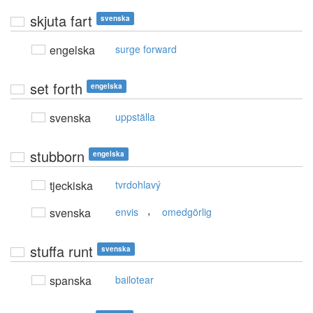
skjuta fart
svenska
engelska
surge forward
set forth
engelska
svenska
uppställa
stubborn
engelska
tjeckiska
tvrdohlavý
,
svenska
envis
omedgörlig
stuffa runt
svenska
spanska
bailotear