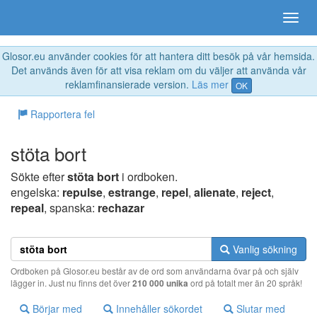
Glosor.eu använder cookies för att hantera ditt besök på vår hemsida.
Det används även för att visa reklam om du väljer att använda vår
reklamfinansierade version.
Läs mer
OK
Rapportera fel
stöta bort
Sökte efter
stöta bort
i ordboken.
engelska:
repulse
,
estrange
,
repel
,
alienate
,
reject
,
repeal
, spanska:
rechazar
Vanlig sökning
Ordboken på Glosor.eu består av de ord som användarna övar på och själv
lägger in. Just nu finns det över
210 000 unika
ord på totalt mer än 20 språk!
Börjar med
Innehåller sökordet
Slutar med