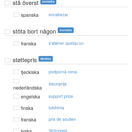
stå överst
svenska
spanska
encabezar
stöta bort någon
svenska
franska
s'aliéner quelqu'un
støttepris
danska
tjeckiska
podpůrná cena
steunprijs
nederländska
engelska
support price
finska
tukihinta
franska
prix de soutien
tyska
Stützpreis