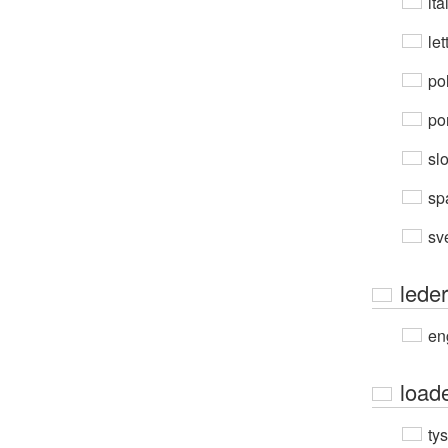
ita
let
po
por
sl
sp
sv
leder
en
load
ty