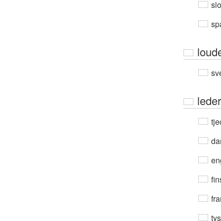
sl
sp
loud
sv
leder
tje
da
en
fin
fra
ty