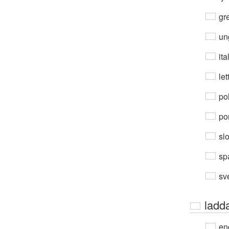
gre
un
ita
let
po
por
sl
sp
sv
ladd
en