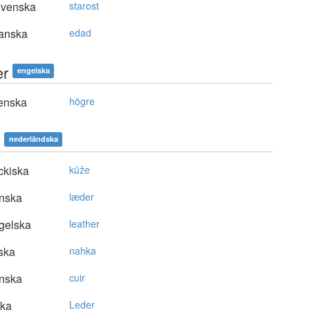
ovenska
starost
anska
edad
er
engelska
enska
högre
nederländska
ckiska
kůže
nska
læder
gelska
leather
ska
nahka
nska
cuir
ska
Leder