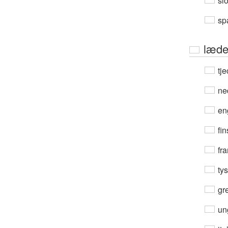
sl
sp
læde
tje
ne
en
fin
fra
ty
gre
un