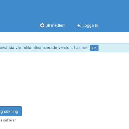
Bli medlem
Logga in
 använda vår reklamfinansierade version.
Läs mer
OK
ig sökning
s det över