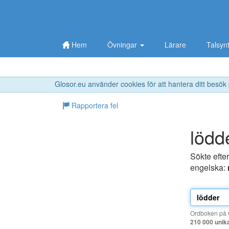
Hem
Övningar
Lärare
Talsyn
Glosor.eu använder cookies för att hantera ditt besök
Rapportera fel
lödd
Sökte efte
engelska:
Ordboken på G
210 000 unik