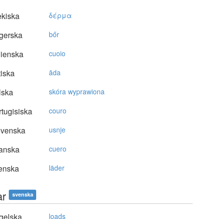
kiska
δέρμα
gerska
bőr
lienska
cuoio
tiska
āda
lska
skóra wyprawiona
tugisiska
couro
ovenska
usnje
anska
cuero
enska
läder
ar
svenska
gelska
loads