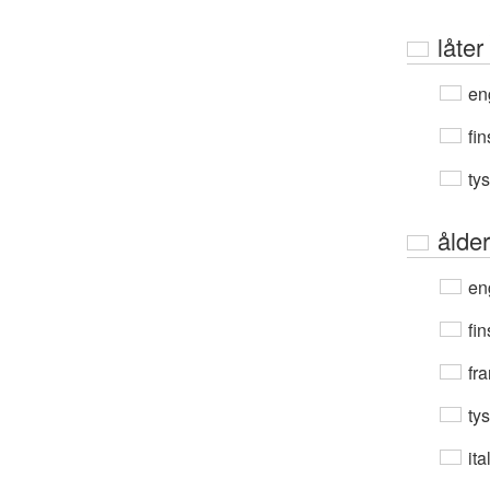
låter
en
fin
ty
ålder
en
fin
fra
ty
ita