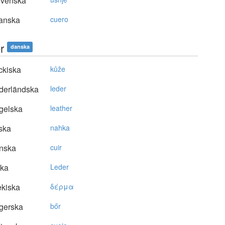
ovenska
anska
cuero
r
danska
ckiska
kůže
derländska
leder
gelska
leather
ska
nahka
nska
cuir
ska
Leder
kiska
δέρμα
gerska
bőr