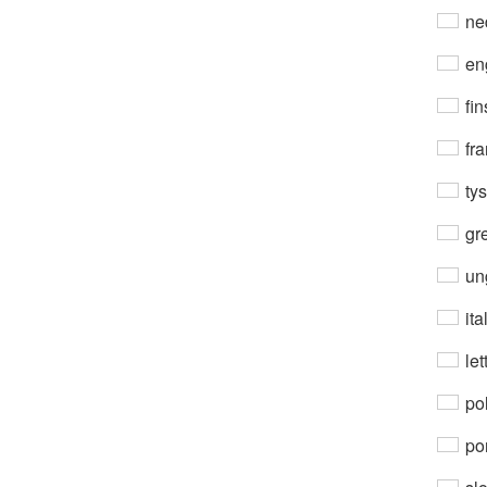
ne
en
fin
fra
ty
gre
un
ita
let
po
por