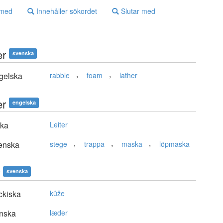
 med
Innehåller sökordet
Slutar med
er
svenska
,
,
gelska
rabble
foam
lather
er
engelska
ska
Leiter
,
,
,
enska
stege
trappa
maska
löpmaska
svenska
ckiska
kůže
nska
læder