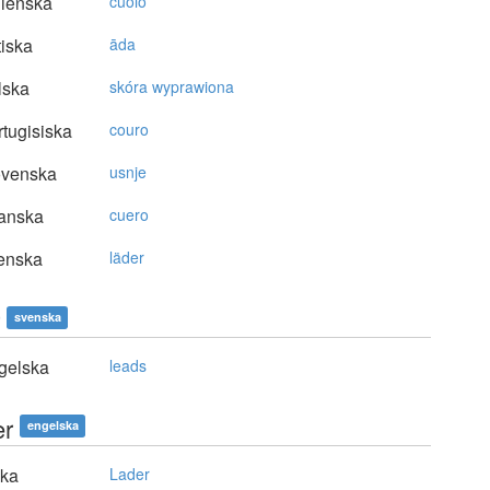
lienska
cuoio
tiska
āda
lska
skóra wyprawiona
tugisiska
couro
ovenska
usnje
anska
cuero
enska
läder
svenska
gelska
leads
er
engelska
ska
Lader