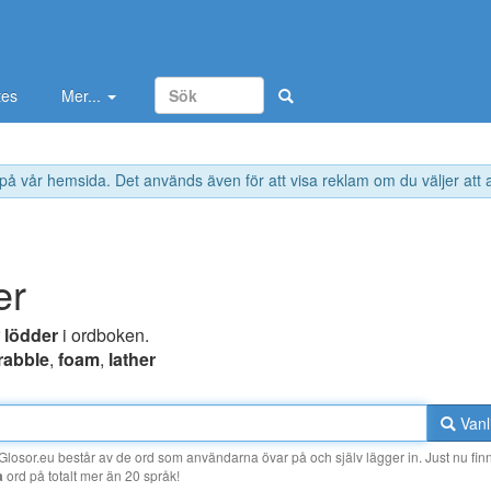
tes
Mer...
 på vår hemsida. Det används även för att visa reklam om du väljer att
er
r
lödder
i ordboken.
rabble
,
foam
,
lather
Vanl
losor.eu består av de ord som användarna övar på och själv lägger in. Just nu finn
a
ord på totalt mer än 20 språk!