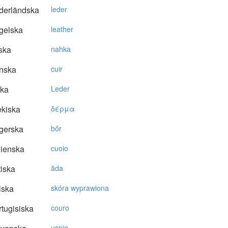
derländska
leder
gelska
leather
ska
nahka
nska
cuir
ska
Leder
kiska
δέρμα
gerska
bőr
lienska
cuoio
tiska
āda
lska
skóra wyprawiona
tugisiska
couro
usnje