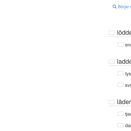
Börjar
lödd
en
ladd
ty
sv
läder
tje
da