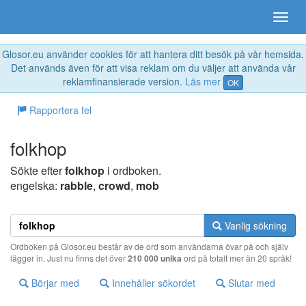
Glosor.eu använder cookies för att hantera ditt besök på vår hemsida.
Det används även för att visa reklam om du väljer att använda vår
reklamfinansierade version.
Läs mer
OK
Rapportera fel
folkhop
Sökte efter
folkhop
i ordboken.
engelska:
rabble
,
crowd
,
mob
Vanlig sökning
Ordboken på Glosor.eu består av de ord som användarna övar på och själv
lägger in. Just nu finns det över
210 000 unika
ord på totalt mer än 20 språk!
Börjar med
Innehåller sökordet
Slutar med