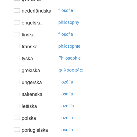
nederländska
filosofie
engelska
philosophy
finska
filosofia
franska
philosophie
tyska
Philosophie
grekiska
φιλoσoφία
ungerska
filozófia
italienska
filosofia
lettiska
filozofija
polska
filozofia
portugisiska
filosofia