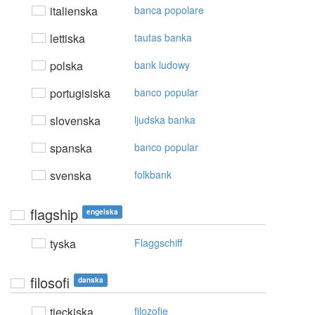
italienska
banca popolare
lettiska
tautas banka
polska
bank ludowy
portugisiska
banco popular
slovenska
ljudska banka
spanska
banco popular
svenska
folkbank
flagship
engelska
tyska
Flaggschiff
filosofi
danska
tjeckiska
filozofie