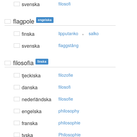
svenska
filosofi
flagpole
engelska
,
finska
lipputanko
salko
svenska
flaggstång
filosofia
finska
tjeckiska
filozofie
danska
filosofi
nederländska
filosofie
engelska
philosophy
franska
philosophie
tyska
Philosophie