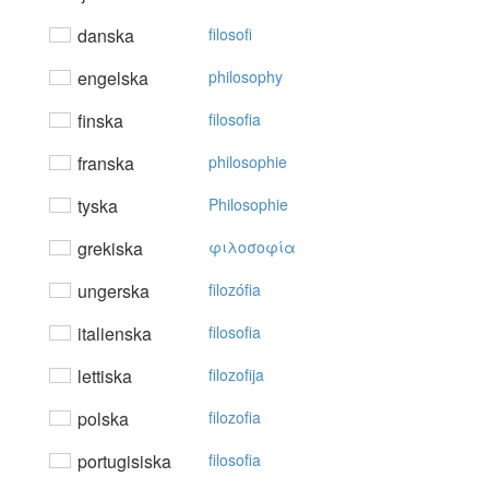
danska
filosofi
engelska
philosophy
finska
filosofia
franska
philosophie
tyska
Philosophie
grekiska
φιλoσoφία
ungerska
filozófia
italienska
filosofia
lettiska
filozofija
polska
filozofia
portugisiska
filosofia