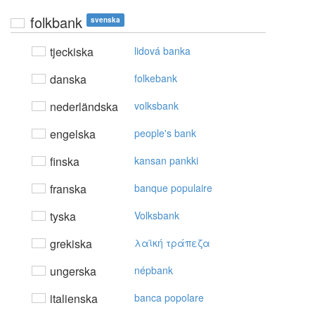
folkbank
svenska
tjeckiska
lidová banka
danska
folkebank
nederländska
volksbank
engelska
people's bank
finska
kansan pankki
franska
banque populaire
tyska
Volksbank
grekiska
λαϊκή τράπεζα
ungerska
népbank
italienska
banca popolare