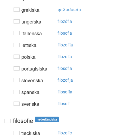
grekiska
φιλoσoφία
ungerska
filozófia
italienska
filosofia
lettiska
filozofija
polska
filozofia
portugisiska
filosofia
slovenska
filozofija
spanska
filosofía
svenska
filosofi
filosofie
nederländska
tjeckiska
filozofie