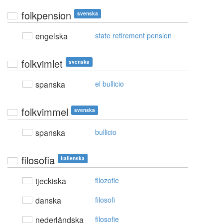
folkpension
svenska
engelska
state retirement pension
folkvimlet
svenska
spanska
el bullicio
folkvimmel
svenska
spanska
bullicio
filosofia
italienska
tjeckiska
filozofie
danska
filosofi
nederländska
filosofie