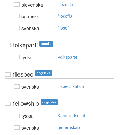
slovenska
filozofija
spanska
filosofía
svenska
filosofi
folkeparti
norska
tyska
Volkspartei
filespec
engelska
svenska
filspecifikation
fellowship
engelska
tyska
Kameradschaft
svenska
gemenskap