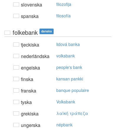
slovenska
filozofija
spanska
filosofía
folkebank
danska
tjeckiska
lidová banka
nederländska
volksbank
engelska
people's bank
finska
kansan pankki
franska
banque populaire
tyska
Volksbank
grekiska
λαϊκή τράπεζα
ungerska
népbank