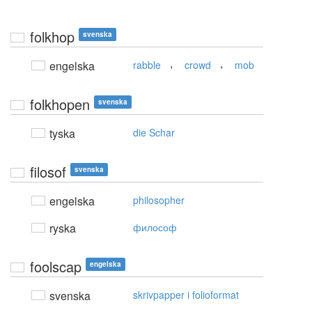
folkhop
svenska
,
,
engelska
rabble
crowd
mob
folkhopen
svenska
tyska
die Schar
filosof
svenska
engelska
philosopher
ryska
философ
foolscap
engelska
svenska
skrivpapper i folioformat