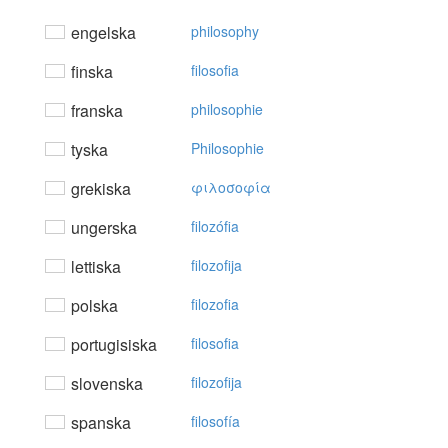
engelska
philosophy
finska
filosofia
franska
philosophie
tyska
Philosophie
grekiska
φιλoσoφία
ungerska
filozófia
lettiska
filozofija
polska
filozofia
portugisiska
filosofia
slovenska
filozofija
spanska
filosofía