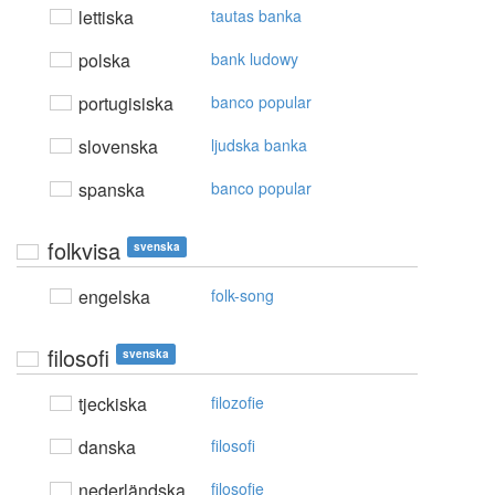
lettiska
tautas banka
polska
bank ludowy
portugisiska
banco popular
slovenska
ljudska banka
spanska
banco popular
folkvisa
svenska
engelska
folk-song
filosofi
svenska
tjeckiska
filozofie
danska
filosofi
nederländska
filosofie