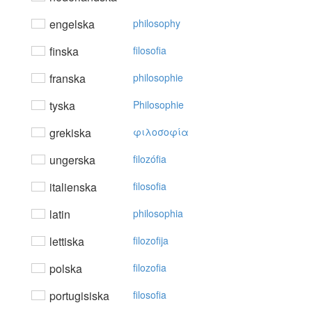
engelska
philosophy
finska
filosofia
franska
philosophie
tyska
Philosophie
grekiska
φιλoσoφία
ungerska
filozófia
italienska
filosofia
latin
philosophia
lettiska
filozofija
polska
filozofia
portugisiska
filosofia