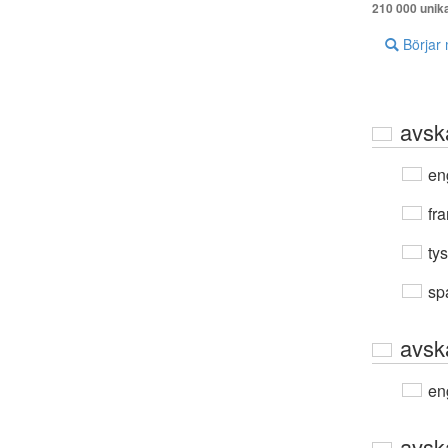
210 000 unik
Börjar
avsk
en
fra
ty
sp
avsk
en
avsk