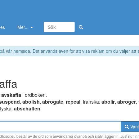
tes
Mer...
 på vår hemsida. Det används även för att visa reklam om du väljer att
affa
r
avskaffa
i ordboken.
suspend
,
abolish
,
abrogate
,
repeal
, franska:
abolir
,
abroger
,
 tyska:
abschaffen
Vanl
losor.eu består av de ord som användarna övar på och själv lägger in. Just nu finn