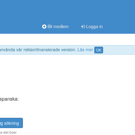
Bli medlem
Logga in
 använda vår reklamfinansierade version.
Läs mer
OK
 spanska:
ig sökning
s det över