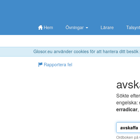
Hem
Övningar
Lärare
Talsyn
Glosor.eu använder cookies för att hantera ditt besök
Rapportera fel
avsk
Sökte efte
engelska:
erradicar
,
Ordboken på G