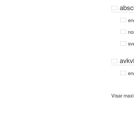
absc
en
no
sv
avkv
en
Visar max