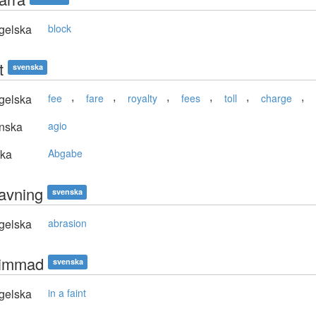
gelska
block
t
svenska
,
,
,
,
,
,
gelska
fee
fare
royalty
fees
toll
charge
nska
agio
ska
Abgabe
avning
svenska
gelska
abrasion
vimmad
svenska
gelska
in a faint