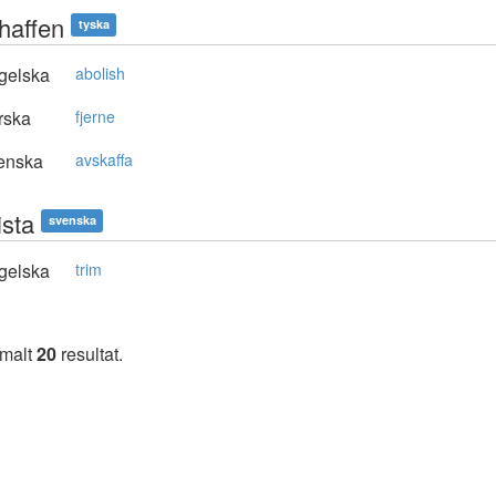
haffen
tyska
gelska
abolish
rska
fjerne
enska
avskaffa
ista
svenska
gelska
trim
imalt
20
resultat.