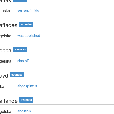
anska
ser suprimido
affades
svenska
gelska
was abolished
eppa
svenska
gelska
ship off
avd
svenska
ska
abgesplittert
affande
svenska
gelska
abolition