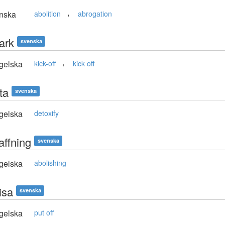
,
nska
abolition
abrogation
ark
svenska
,
gelska
kick-off
kick off
ta
svenska
gelska
detoxify
affning
svenska
gelska
abolishing
isa
svenska
gelska
put off