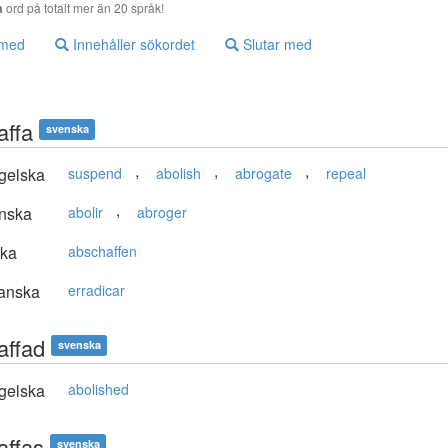
a
ord på totalt mer än 20 språk!
 med
Innehåller sökordet
Slutar med
affa
svenska
,
,
,
gelska
suspend
abolish
abrogate
repeal
,
nska
abolir
abroger
ska
abschaffen
anska
erradicar
affad
svenska
gelska
abolished
affas
svenska