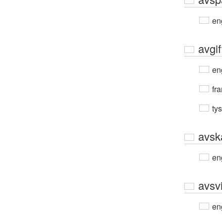
en
avgif
en
fra
ty
avsk
en
avs
en