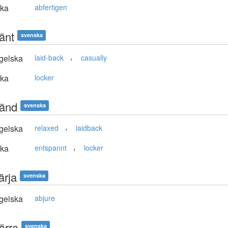
ska
abfertigen
änt
svenska
,
gelska
laid-back
casually
ska
locker
änd
svenska
,
gelska
relaxed
laidback
,
ska
entspannt
locker
ärja
svenska
gelska
abjure
ärra
svenska