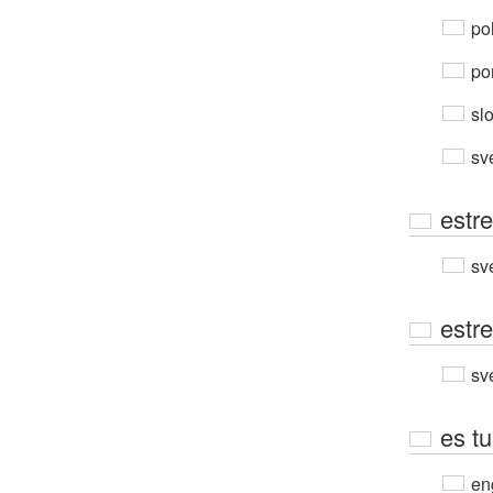
po
por
sl
sv
estre
sv
estr
sv
es tu
en