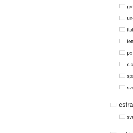
gre
un
ita
let
po
sl
sp
sv
estra
sv