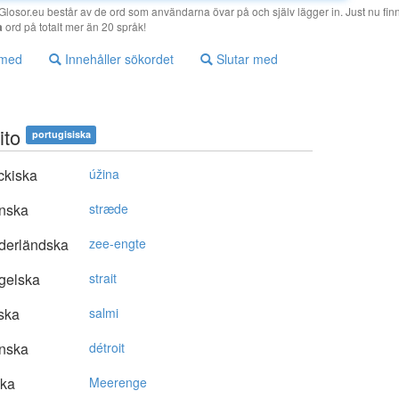
losor.eu består av de ord som användarna övar på och själv lägger in. Just nu finn
a
ord på totalt mer än 20 språk!
 med
Innehåller sökordet
Slutar med
ito
portugisiska
ckiska
úžina
nska
stræde
derländska
zee-engte
gelska
strait
ska
salmi
nska
détroit
ska
Meerenge