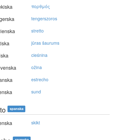
kiska
πoρθμός
gerska
tengerszoros
lienska
stretto
tiska
jūras šaurums
lska
cieśnina
ovenska
ožina
anska
estrecho
enska
sund
to
spanska
enska
skikt
spanska