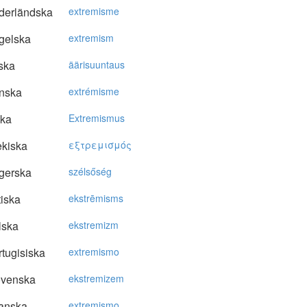
derländska
extremisme
gelska
extremism
ska
äärisuuntaus
nska
extrémisme
ska
Extremismus
kiska
εξτρεμισμός
gerska
szélsőség
tiska
ekstrēmisms
lska
ekstremizm
tugisiska
extremismo
ovenska
ekstremizem
anska
extremismo