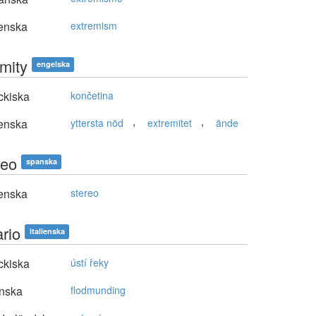
enska
extremism
emity
engelska
ckiska
končetina
,
,
enska
yttersta nöd
extremitet
ände
reo
spanska
enska
stereo
ario
italienska
ckiska
ústí řeky
nska
flodmunding