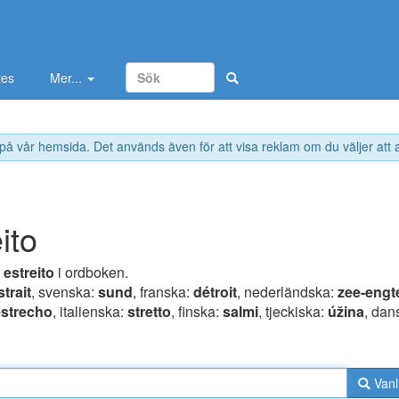
tes
Mer...
 på vår hemsida. Det används även för att visa reklam om du väljer att
ito
r
estreito
i ordboken.
strait
, svenska:
sund
, franska:
détroit
, nederländska:
zee-engt
estrecho
, italienska:
stretto
, finska:
salmi
, tjeckiska:
úžina
, dan
Vanl