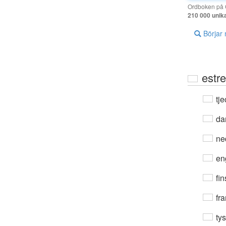
Ordboken på G
210 000 unik
Börjar
estre
tje
da
ne
en
fin
fra
ty