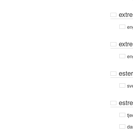
extr
en
extr
en
este
sv
estr
tje
da