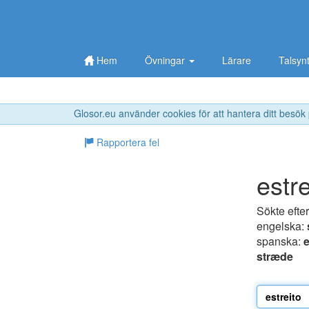
Hem
Övningar
Lärare
Talsyn
Glosor.eu använder cookies för att hantera ditt besök
Rapportera fel
estre
Sökte efte
engelska:
spanska:
stræde