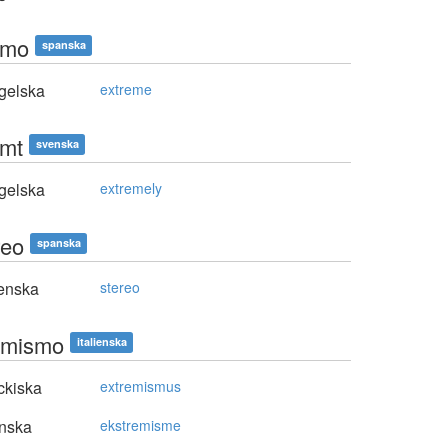
emo
spanska
gelska
extreme
emt
svenska
gelska
extremely
reo
spanska
enska
stereo
emismo
italienska
ckiska
extremismus
nska
ekstremisme