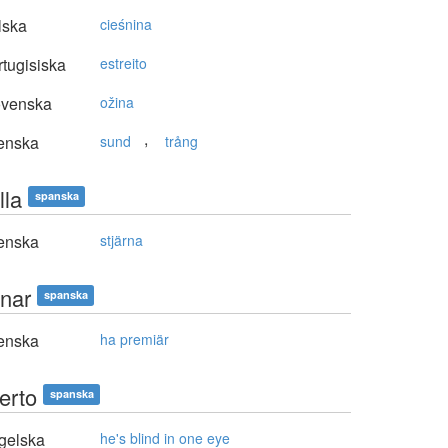
lska
cieśnina
tugisiska
estreito
ovenska
ožina
,
enska
sund
trång
lla
spanska
enska
stjärna
enar
spanska
enska
ha premiär
erto
spanska
gelska
he's blind in one eye