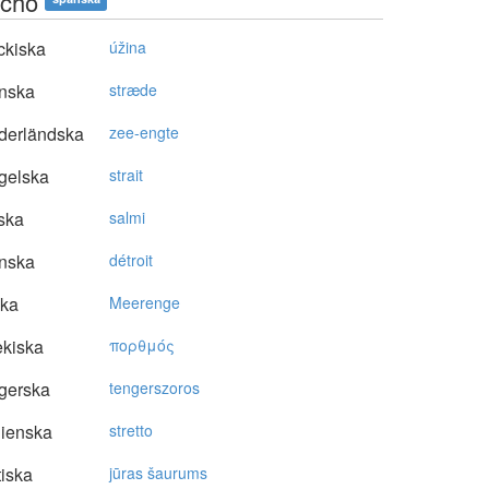
echo
ckiska
úžina
nska
stræde
derländska
zee-engte
gelska
strait
ska
salmi
nska
détroit
ska
Meerenge
kiska
πoρθμός
gerska
tengerszoros
lienska
stretto
tiska
jūras šaurums