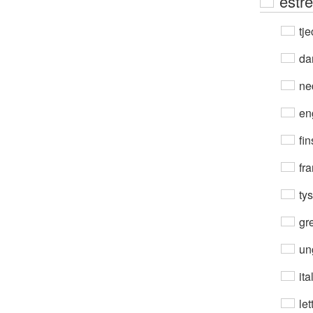
estr
tje
da
ne
en
fin
fra
ty
gre
un
ita
let