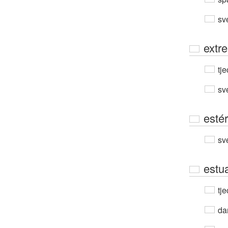
sv
extr
tje
sv
esté
sv
estu
tje
da