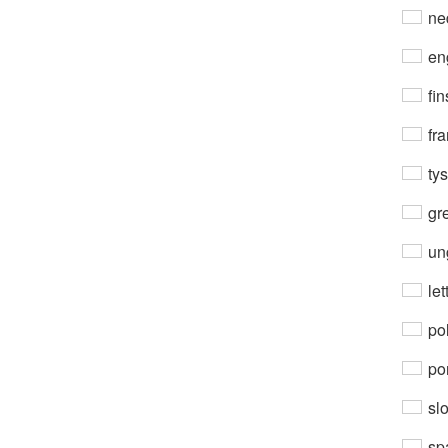
ne
en
fin
fra
ty
gre
un
let
po
por
sl
sp