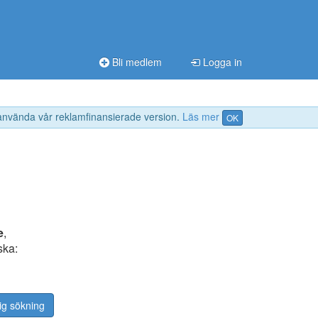
Bli medlem
Logga in
 använda vår reklamfinansierade version.
Läs mer
OK
e
,
ska:
ig sökning