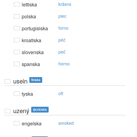
lettiska
krāsns
polska
piec
portugisiska
forno
kroatiska
péć
slovenska
peč
spanska
horno
usein
finska
tyska
oft
uzený
tjeckiska
engelska
smoked