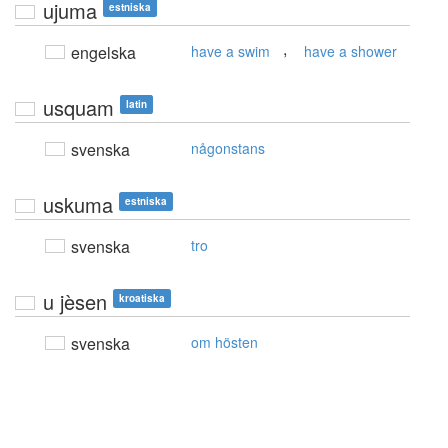
ujuma
estniska
,
engelska
have a swim
have a shower
usquam
latin
svenska
någonstans
uskuma
estniska
svenska
tro
u jèsen
kroatiska
svenska
om hösten