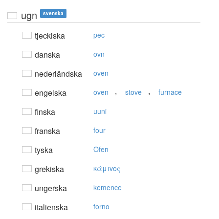
ugn
svenska
tjeckiska
pec
danska
ovn
nederländska
oven
,
,
engelska
oven
stove
furnace
finska
uuni
franska
four
tyska
Ofen
grekiska
κάμιvoς
ungerska
kemence
italienska
forno