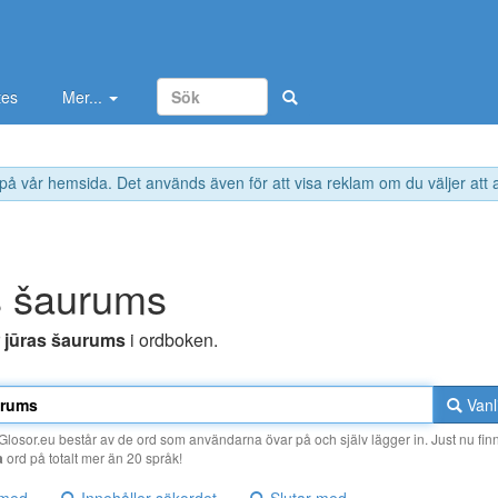
tes
Mer...
 på vår hemsida. Det används även för att visa reklam om du väljer att
s šaurums
r
jūras šaurums
i ordboken.
Vanl
losor.eu består av de ord som användarna övar på och själv lägger in. Just nu finn
a
ord på totalt mer än 20 språk!