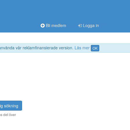
Bli medlem
Logga in
 använda vår reklamfinansierade version.
Läs mer
OK
ig sökning
s det över