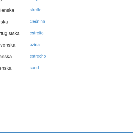
lienska
stretto
lska
cieśnina
tugisiska
estreito
ovenska
ožina
anska
estrecho
enska
sund