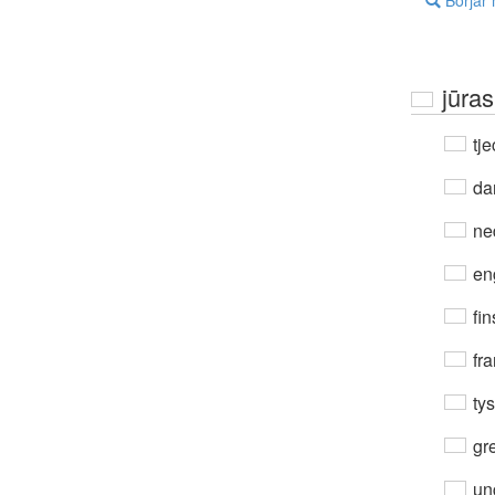
Börjar
jūra
tje
da
ne
en
fin
fra
ty
gre
un