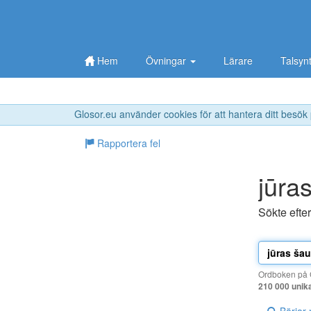
Hem
Övningar
Lärare
Talsyn
Glosor.eu använder cookies för att hantera ditt besök
Rapportera fel
jūra
Sökte efte
Ordboken på G
210 000 unik