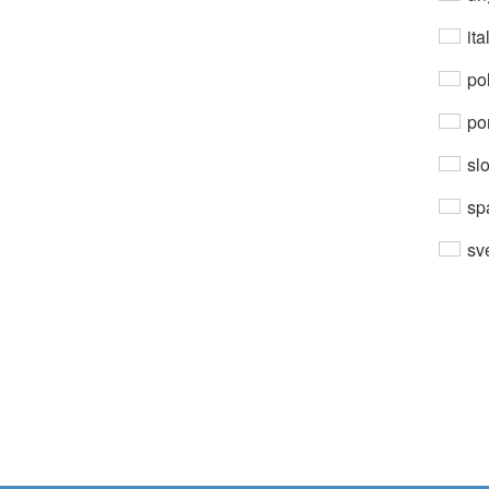
ita
po
por
sl
sp
sv