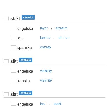
skikt
svenska
,
engelska
layer
stratum
,
latin
lamina
stratum
spanska
estrato
sikt
svenska
engelska
visibility
franska
visivilité
sist
svenska
,
engelska
last
least