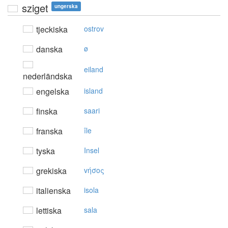
sziget
ungerska
tjeckiska
ostrov
danska
ø
eiland
nederländska
engelska
island
finska
saari
franska
île
tyska
Insel
grekiska
vήσoς
italienska
isola
lettiska
sala