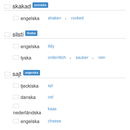
skakad
svenska
,
engelska
shaken
rocked
siisti
finska
engelska
tidy
,
,
tyska
ordentlich
sauber
rein
sajt
ungerska
tjeckiska
sýr
danska
ost
kaas
nederländska
engelska
cheese