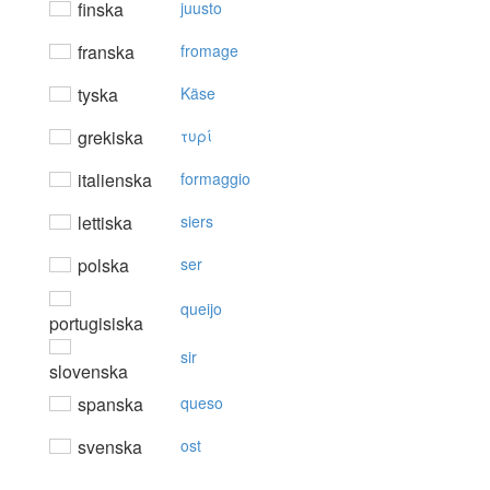
finska
juusto
franska
fromage
tyska
Käse
grekiska
τυρί
italienska
formaggio
lettiska
siers
polska
ser
queijo
portugisiska
sir
slovenska
spanska
queso
svenska
ost