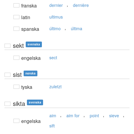
,
franska
dernier
dernière
latin
ultimus
,
spanska
último
última
sekt
svenska
engelska
sect
sist
norska
tyska
zuletzt
sikta
svenska
,
,
,
,
aim
aim for
point
sieve
engelska
sift