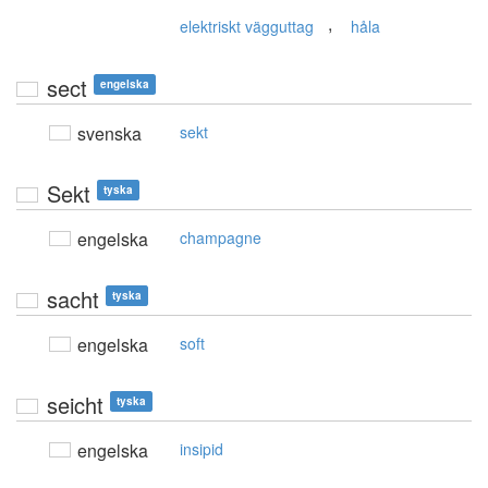
,
elektriskt vägguttag
håla
sect
engelska
svenska
sekt
Sekt
tyska
engelska
champagne
sacht
tyska
engelska
soft
seicht
tyska
engelska
insipid