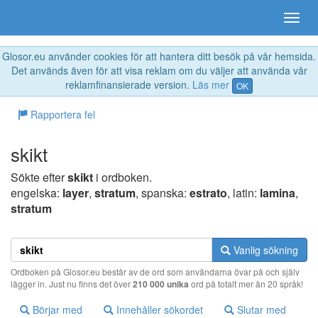
Glosor.eu använder cookies för att hantera ditt besök på vår hemsida.
Det används även för att visa reklam om du väljer att använda vår
reklamfinansierade version.
Läs mer
OK
Rapportera fel
skikt
Sökte efter
skikt
i ordboken.
engelska:
layer
,
stratum
, spanska:
estrato
, latin:
lamina
,
stratum
Vanlig sökning
Ordboken på Glosor.eu består av de ord som användarna övar på och själv
lägger in. Just nu finns det över
210 000 unika
ord på totalt mer än 20 språk!
Börjar med
Innehåller sökordet
Slutar med