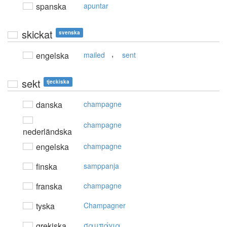
spanska
apuntar
skickat
svenska
,
engelska
mailed
sent
sekt
tjeckiska
danska
champagne
champagne
nederländska
engelska
champagne
finska
samppanja
franska
champagne
tyska
Champagner
grekiska
σαμπάvια