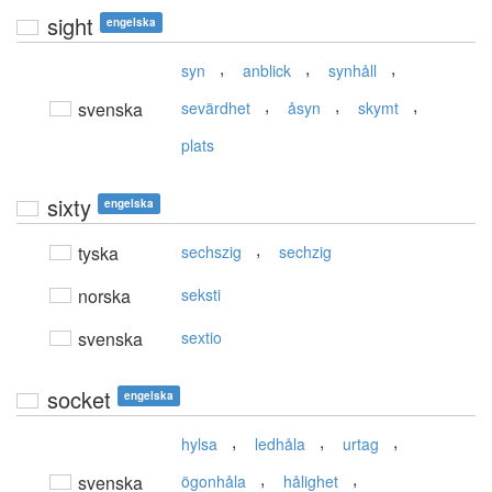
sight
engelska
,
,
,
syn
anblick
synhåll
,
,
,
svenska
sevärdhet
åsyn
skymt
plats
sixty
engelska
,
tyska
sechszig
sechzig
norska
seksti
svenska
sextio
socket
engelska
,
,
,
hylsa
ledhåla
urtag
,
,
svenska
ögonhåla
hålighet