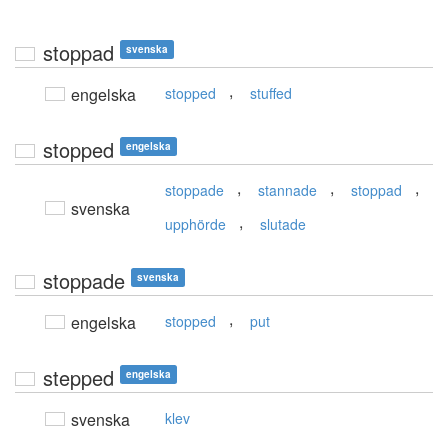
stoppad
svenska
,
engelska
stopped
stuffed
stopped
engelska
,
,
,
stoppade
stannade
stoppad
svenska
,
upphörde
slutade
stoppade
svenska
,
engelska
stopped
put
stepped
engelska
svenska
klev