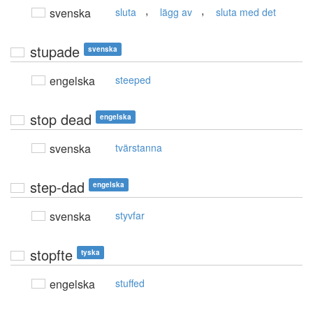
,
,
svenska
sluta
lägg av
sluta med det
stupade
svenska
engelska
steeped
stop dead
engelska
svenska
tvärstanna
step-dad
engelska
svenska
styvfar
stopfte
tyska
engelska
stuffed