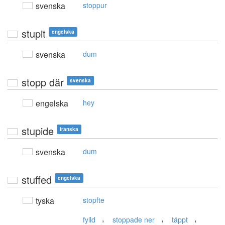
svenska
stoppur
stupit
engelska
svenska
dum
stopp där
svenska
engelska
hey
stupide
franska
svenska
dum
stuffed
engelska
tyska
stopfte
,
,
,
fylld
stoppade ner
täppt