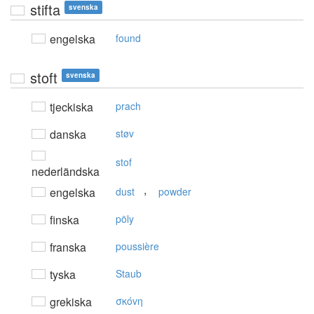
stifta
svenska
engelska
found
stoft
svenska
tjeckiska
prach
danska
støv
stof
nederländska
,
engelska
dust
powder
finska
pöly
franska
poussière
tyska
Staub
grekiska
σκόvη