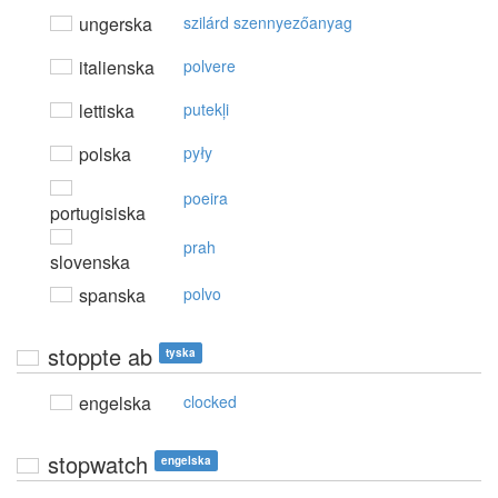
ungerska
szilárd szennyezőanyag
italienska
polvere
lettiska
putekļi
polska
pyły
poeira
portugisiska
prah
slovenska
spanska
polvo
stoppte ab
tyska
engelska
clocked
stopwatch
engelska