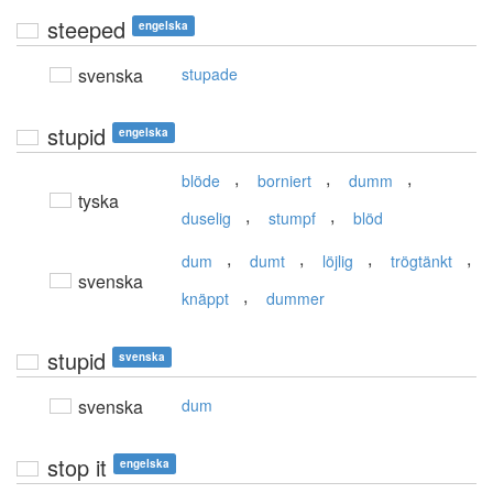
steeped
engelska
svenska
stupade
stupid
engelska
,
,
,
blöde
borniert
dumm
tyska
,
,
duselig
stumpf
blöd
,
,
,
,
dum
dumt
löjlig
trögtänkt
svenska
,
knäppt
dummer
stupid
svenska
svenska
dum
stop it
engelska