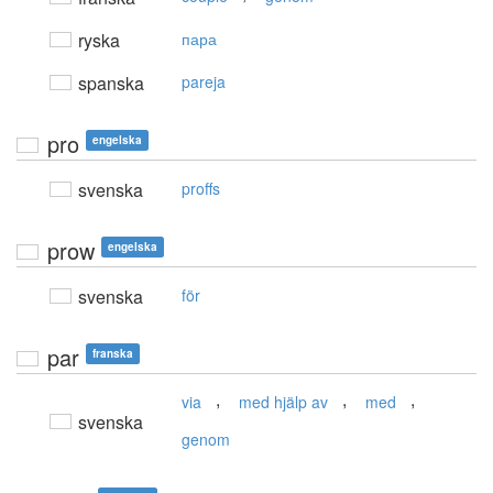
ryska
пара
spanska
pareja
pro
engelska
svenska
proffs
prow
engelska
svenska
för
par
franska
,
,
,
via
med hjälp av
med
svenska
genom