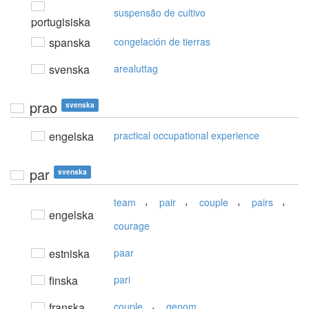
suspensão de cultivo
portugisiska
spanska
congelación de tierras
svenska
arealuttag
prao
svenska
engelska
practical occupational experience
par
svenska
,
,
,
,
team
pair
couple
pairs
engelska
courage
estniska
paar
finska
pari
,
franska
couple
genom