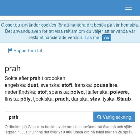
Glosor.eu använder cookies för att hantera ditt besök på vår hemsida.
Det används även för att visa reklam om du väljer att använda vår
reklamfinansierade version.
Läs mer
OK
Rapportera fel
prah
Sökte efter
prah
i ordboken.
engelska:
dust
, svenska:
stoft
, franska:
poussière
,
nederländska:
stof
, spanska:
polvo
, italienska:
polvere
,
finska:
pöly
, tjeckiska:
prach
, danska:
støv
, tyska:
Staub
Vanlig sökning
Ordboken på Glosor.eu består av de ord som användarna övar på och själv
lägger in. Just nu finns det över
210 000 unika
ord på totalt mer än 20 språk!