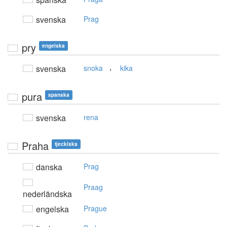
svenska
Prag
pry
engelska
,
svenska
snoka
kika
pura
spanska
svenska
rena
Praha
tjeckiska
danska
Prag
Praag
nederländska
engelska
Prague