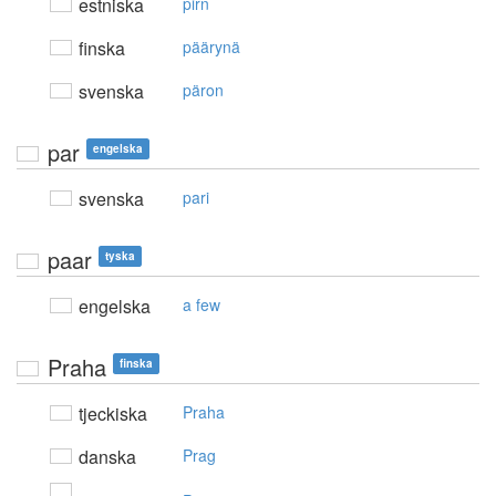
estniska
pirn
finska
päärynä
svenska
päron
par
engelska
svenska
pari
paar
tyska
engelska
a few
Praha
finska
tjeckiska
Praha
danska
Prag