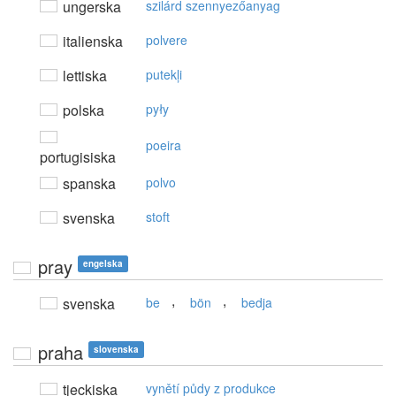
ungerska
szilárd szennyezőanyag
italienska
polvere
lettiska
putekļi
polska
pyły
poeira
portugisiska
spanska
polvo
svenska
stoft
pray
engelska
,
,
svenska
be
bön
bedja
praha
slovenska
tjeckiska
vynětí půdy z produkce