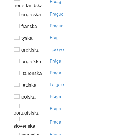
Praag
nederländska
engelska
Prague
franska
Prague
tyska
Prag
grekiska
Πράγα
ungerska
Prága
italienska
Praga
lettiska
Latgale
polska
Praga
Praga
portugisiska
Praga
slovenska
spanska
Praga