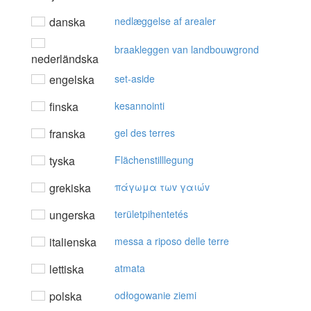
danska
nedlæggelse af arealer
braakleggen van landbouwgrond
nederländska
engelska
set-aside
finska
kesannointi
franska
gel des terres
tyska
Flächenstilllegung
grekiska
πάγωμα τωv γαιώv
ungerska
területpihentetés
italienska
messa a riposo delle terre
lettiska
atmata
polska
odłogowanie ziemi