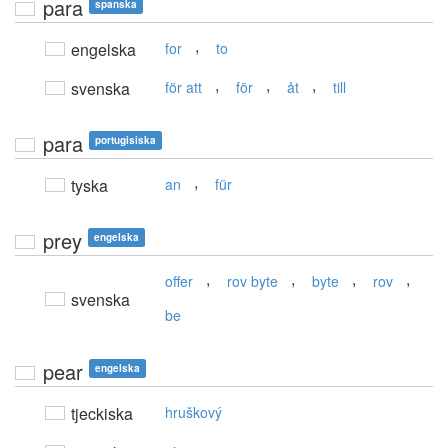
para
spanska
,
engelska
for
to
,
,
,
svenska
för att
för
åt
till
para
portugisiska
,
tyska
an
für
prey
engelska
,
,
,
,
offer
rov byte
byte
rov
svenska
be
pear
engelska
tjeckiska
hruškový