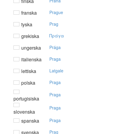
finska
Praha
franska
Prague
tyska
Prag
grekiska
Πράγα
ungerska
Prága
italienska
Praga
lettiska
Latgale
polska
Praga
Praga
portugisiska
Praga
slovenska
spanska
Praga
svenska
Prag