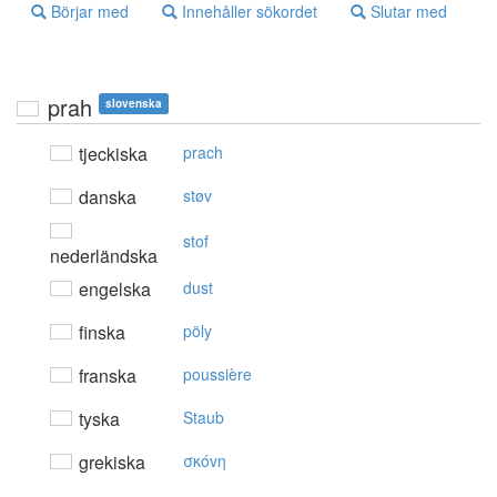
Börjar med
Innehåller sökordet
Slutar med
prah
slovenska
tjeckiska
prach
danska
støv
stof
nederländska
engelska
dust
finska
pöly
franska
poussière
tyska
Staub
grekiska
σκόvη