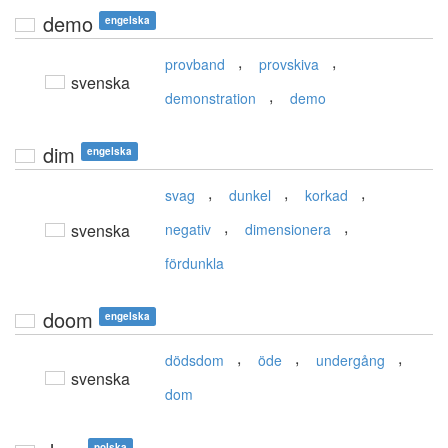
demo
engelska
,
,
provband
provskiva
svenska
,
demonstration
demo
dim
engelska
,
,
,
svag
dunkel
korkad
,
,
svenska
negativ
dimensionera
fördunkla
doom
engelska
,
,
,
dödsdom
öde
undergång
svenska
dom
polska