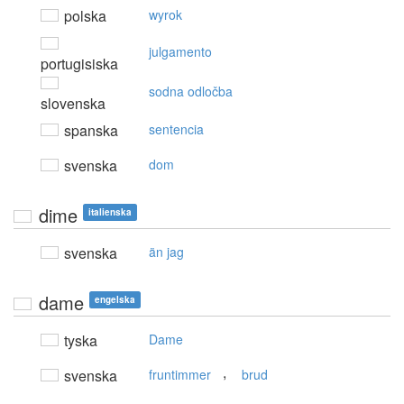
polska
wyrok
julgamento
portugisiska
sodna odločba
slovenska
spanska
sentencia
svenska
dom
dime
italienska
svenska
än jag
dame
engelska
tyska
Dame
,
svenska
fruntimmer
brud