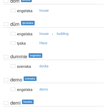
dom
engelska
house
dům
tjeckiska
,
engelska
house
building
tyska
Haus
dummie
engelska
svenska
docka
demo
svenska
engelska
demo
demi
franska