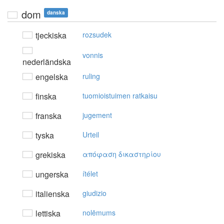
dom
danska
tjeckiska
rozsudek
vonnis
nederländska
engelska
ruling
finska
tuomioistuimen ratkaisu
franska
jugement
tyska
Urteil
grekiska
απόφαση δικαστηρίoυ
ungerska
ítélet
italienska
giudizio
lettiska
nolēmums