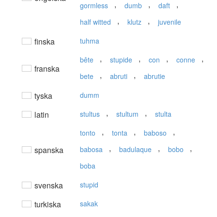
,
,
,
gormless
dumb
daft
,
,
half witted
klutz
juvenile
finska
tuhma
,
,
,
,
bête
stupide
con
conne
franska
,
,
bete
abruti
abrutie
tyska
dumm
,
,
latin
stultus
stultum
stulta
,
,
,
tonto
tonta
baboso
,
,
,
spanska
babosa
badulaque
bobo
boba
svenska
stupid
turkiska
sakak