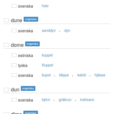
svenska
halv
dune
engelska
,
svenska
sanddyn
dyn
dome
engelska
estniska
kuppel
tyska
Kuppel
,
,
,
svenska
kupol
klippa
kalott
hjässa
dun
engelska
,
,
svenska
björn
gråbrun
indrivare
dime
engelska