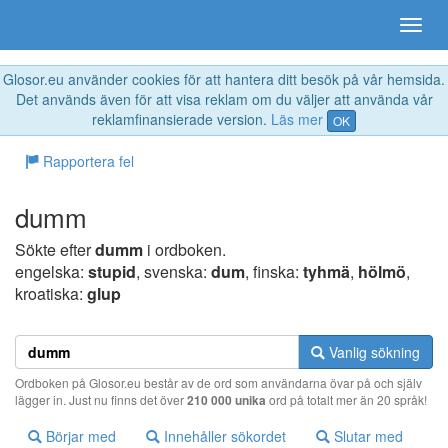
Glosor.eu använder cookies för att hantera ditt besök på vår hemsida.
Det används även för att visa reklam om du väljer att använda vår
reklamfinansierade version.
Läs mer
OK
Rapportera fel
dumm
Sökte efter
dumm
i ordboken.
engelska:
stupid
, svenska:
dum
, finska:
tyhmä
,
hölmö
,
kroatiska:
glup
Vanlig sökning
Ordboken på Glosor.eu består av de ord som användarna övar på och själv
lägger in. Just nu finns det över
210 000 unika
ord på totalt mer än 20 språk!
Börjar med
Innehåller sökordet
Slutar med