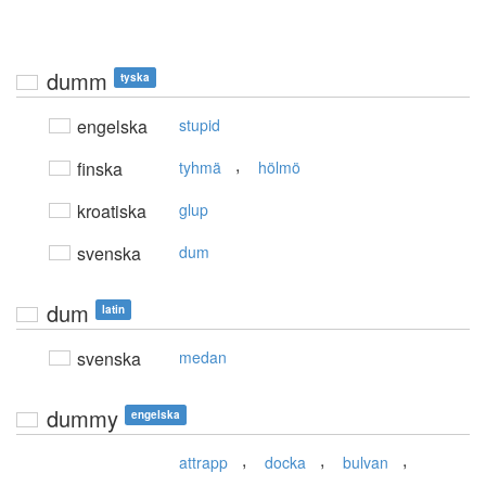
dumm
tyska
engelska
stupid
,
finska
tyhmä
hölmö
kroatiska
glup
svenska
dum
dum
latin
svenska
medan
dummy
engelska
,
,
,
attrapp
docka
bulvan