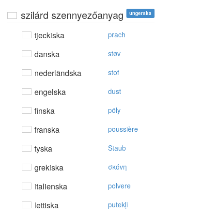
szilárd szennyezőanyag
ungerska
tjeckiska
prach
danska
støv
nederländska
stof
engelska
dust
finska
pöly
franska
poussière
tyska
Staub
grekiska
σκόvη
italienska
polvere
lettiska
putekļi