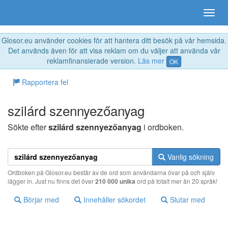
Glosor.eu använder cookies för att hantera ditt besök på vår hemsida.
Det används även för att visa reklam om du väljer att använda vår
reklamfinansierade version.
Läs mer
OK
Rapportera fel
szilárd szennyezőanyag
Sökte efter
szilárd szennyezőanyag
i ordboken.
Vanlig sökning
Ordboken på Glosor.eu består av de ord som användarna övar på och själv
lägger in. Just nu finns det över
210 000 unika
ord på totalt mer än 20 språk!
Börjar med
Innehåller sökordet
Slutar med