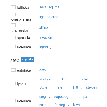
lettiska
sakausējums
liga metálica
portugisiska
zlitina
slovenska
spanska
aleación
svenska
legering
step
engelska
estniska
aste
,
,
,
abstufen
Schritt
Staffel
tyska
,
,
,
Stufe
treten
Tritt
steigen
,
,
,
steg
trappsteg
trampa
svenska
,
,
stiga
fotsteg
kliva