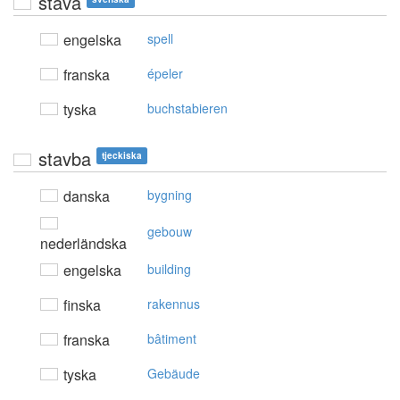
stava
engelska
spell
franska
épeler
tyska
buchstabieren
stavba
tjeckiska
danska
bygning
gebouw
nederländska
engelska
building
finska
rakennus
franska
bâtiment
tyska
Gebäude