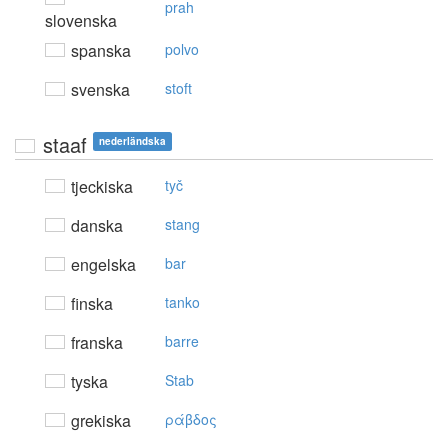
prah
slovenska
spanska
polvo
svenska
stoft
staaf
nederländska
tjeckiska
tyč
danska
stang
engelska
bar
finska
tanko
franska
barre
tyska
Stab
grekiska
ράβδoς