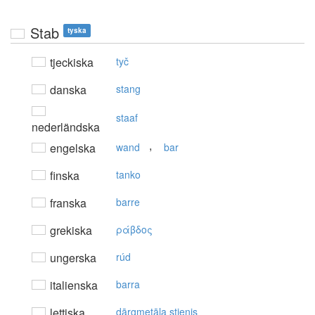
Stab
tyska
tjeckiska
tyč
danska
stang
staaf
nederländska
,
engelska
wand
bar
finska
tanko
franska
barre
grekiska
ράβδoς
ungerska
rúd
italienska
barra
lettiska
dārgmetāla stienis