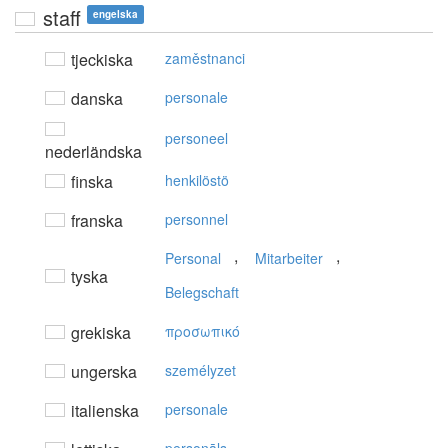
staff
engelska
tjeckiska
zaměstnanci
danska
personale
personeel
nederländska
finska
henkilöstö
franska
personnel
,
,
Personal
Mitarbeiter
tyska
Belegschaft
grekiska
πρoσωπικό
ungerska
személyzet
italienska
personale