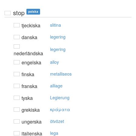
stop
polska
tjeckiska
slitina
danska
legering
legering
nederländska
engelska
alloy
finska
metalliseos
franska
alliage
tyska
Legierung
grekiska
κράματα
ungerska
ötvözet
italienska
lega