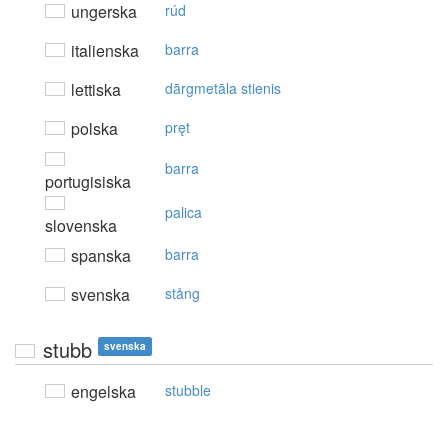
ungerska
rúd
italienska
barra
lettiska
dārgmetāla stienis
polska
pręt
barra
portugisiska
palica
slovenska
spanska
barra
svenska
stång
stubb
svenska
engelska
stubble