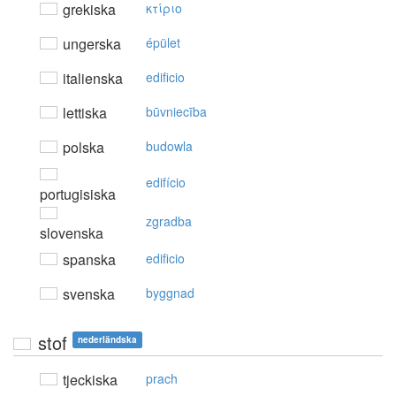
grekiska
κτίριo
ungerska
épület
italienska
edificio
lettiska
būvniecība
polska
budowla
edifício
portugisiska
zgradba
slovenska
spanska
edificio
svenska
byggnad
stof
nederländska
tjeckiska
prach