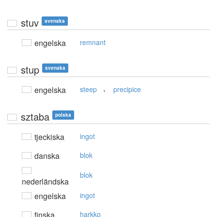
stuv
svenska
engelska
remnant
stup
svenska
,
engelska
steep
precipice
sztaba
polska
tjeckiska
ingot
danska
blok
blok
nederländska
engelska
ingot
finska
harkko