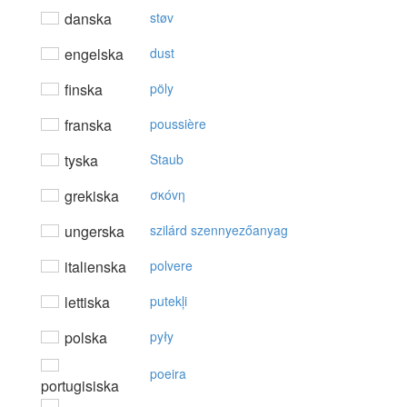
danska
støv
engelska
dust
finska
pöly
franska
poussière
tyska
Staub
grekiska
σκόvη
ungerska
szilárd szennyezőanyag
italienska
polvere
lettiska
putekļi
polska
pyły
poeira
portugisiska