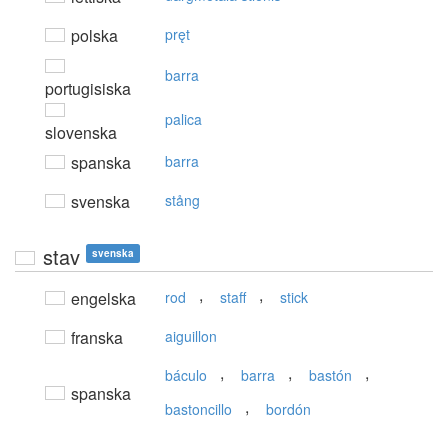
polska
pręt
barra
portugisiska
palica
slovenska
spanska
barra
svenska
stång
stav
svenska
,
,
engelska
rod
staff
stick
franska
aiguillon
,
,
,
báculo
barra
bastón
spanska
,
bastoncillo
bordón