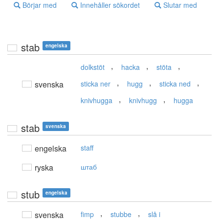
Börjar med
Innehåller sökordet
Slutar med
stab
engelska
,
,
,
dolkstöt
hacka
stöta
,
,
,
svenska
sticka ner
hugg
sticka ned
,
,
knivhugga
knivhugg
hugga
stab
svenska
engelska
staff
ryska
штаб
stub
engelska
,
,
svenska
fimp
stubbe
slå i