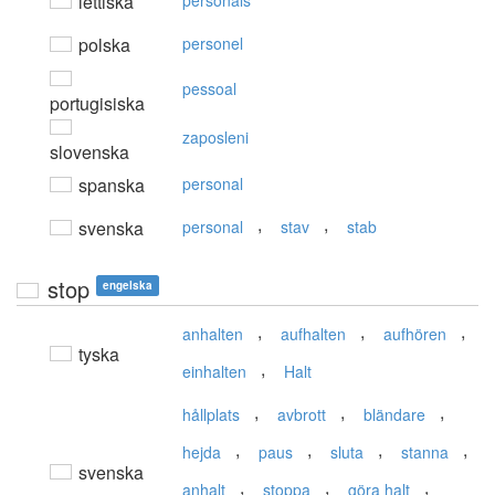
lettiska
personāls
polska
personel
pessoal
portugisiska
zaposleni
slovenska
spanska
personal
,
,
svenska
personal
stav
stab
stop
engelska
,
,
,
anhalten
aufhalten
aufhören
tyska
,
einhalten
Halt
,
,
,
hållplats
avbrott
bländare
,
,
,
,
hejda
paus
sluta
stanna
svenska
,
,
,
anhalt
stoppa
göra halt