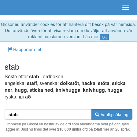
Glosor.eu använder cookies för att hantera ditt besök på vår hemsida.
Det används även för att visa reklam om du väljer att använda vår
reklamfinansierade version.
Läs mer
OK
Rapportera fel
stab
Sökte efter
stab
i ordboken.
engelska:
staff
, svenska:
dolkstöt
,
hacka
,
stöta
,
sticka
ner
,
hugg
,
sticka ned
,
knivhugga
,
knivhugg
,
hugga
,
ryska:
штаб
Vanlig sökning
Ordboken på Glosor.eu består av de ord som användarna övar på och själv
lägger in. Just nu finns det över
210 000 unika
ord på totalt mer än 20 språk!