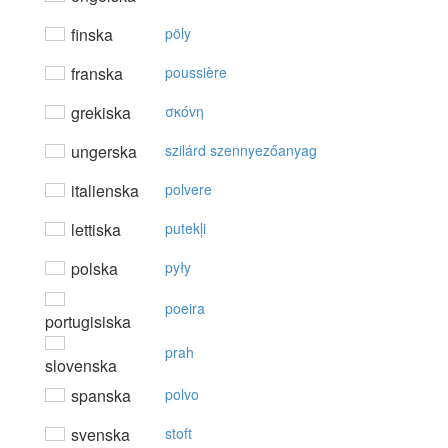
finska
pöly
franska
poussière
grekiska
σκόvη
ungerska
szilárd szennyezőanyag
italienska
polvere
lettiska
putekļi
polska
pyły
poeira
portugisiska
prah
slovenska
spanska
polvo
svenska
stoft