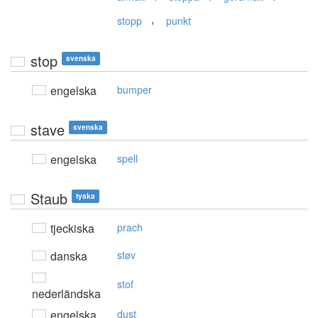
,
stopp
punkt
stop
svenska
engelska
bumper
stave
svenska
engelska
spell
Staub
tyska
tjeckiska
prach
danska
støv
stof
nederländska
engelska
dust