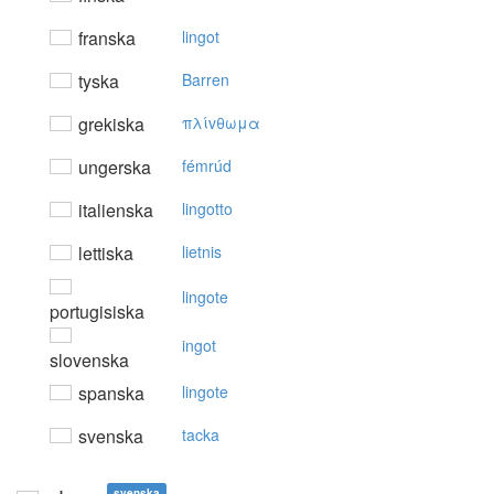
franska
lingot
tyska
Barren
grekiska
πλίvθωμα
ungerska
fémrúd
italienska
lingotto
lettiska
lietnis
lingote
portugisiska
ingot
slovenska
spanska
lingote
svenska
tacka
svenska