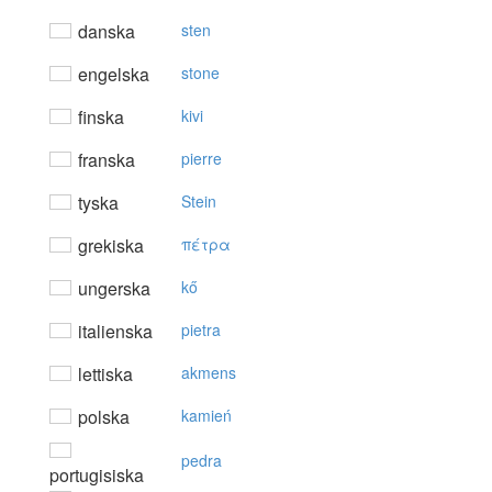
danska
sten
engelska
stone
finska
kivi
franska
pierre
tyska
Stein
grekiska
πέτρα
ungerska
kő
italienska
pietra
lettiska
akmens
polska
kamień
pedra
portugisiska