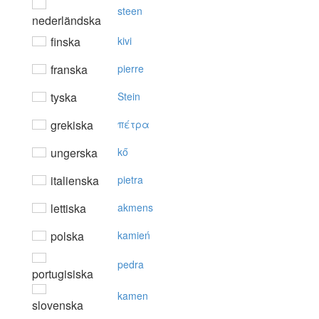
steen
nederländska
finska
kivi
franska
pierre
tyska
Stein
grekiska
πέτρα
ungerska
kő
italienska
pietra
lettiska
akmens
polska
kamień
pedra
portugisiska
kamen
slovenska