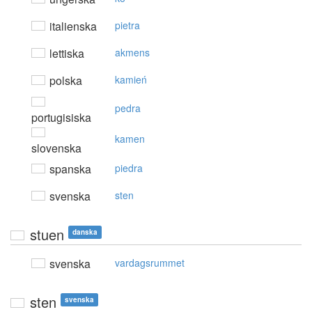
italienska
pietra
lettiska
akmens
polska
kamień
pedra
portugisiska
kamen
slovenska
spanska
piedra
svenska
sten
stuen
danska
svenska
vardagsrummet
sten
svenska