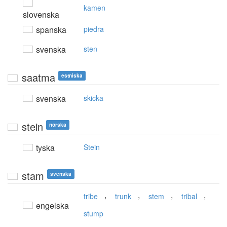
kamen
slovenska
spanska
piedra
svenska
sten
saatma
estniska
svenska
skicka
stein
norska
tyska
Stein
stam
svenska
,
,
,
,
tribe
trunk
stem
tribal
engelska
stump