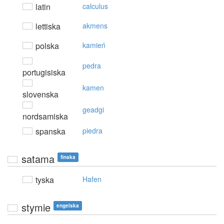
latin
calculus
lettiska
akmens
polska
kamień
pedra
portugisiska
kamen
slovenska
geadgi
nordsamiska
spanska
piedra
satama
finska
tyska
Hafen
stymie
engelska