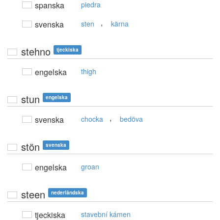
spanska
piedra
,
svenska
sten
kärna
stehno
tjeckiska
engelska
thigh
stun
engelska
,
svenska
chocka
bedöva
stön
svenska
engelska
groan
steen
nederländska
tjeckiska
stavební kámen