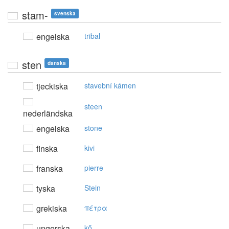
stam-
svenska
engelska
tribal
sten
danska
tjeckiska
stavební kámen
steen
nederländska
engelska
stone
finska
kivi
franska
pierre
tyska
Stein
grekiska
πέτρα
ungerska
kő