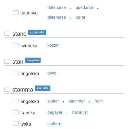
,
,
detenarse
quedarse
spanska
,
detenerse
parar
stane
slovenska
svenska
kostar
stan
svenska
engelska
town
stamma
svenska
,
,
engelska
stutter
stammer
hem
,
franska
bégayer
balbutier
tyska
stottern