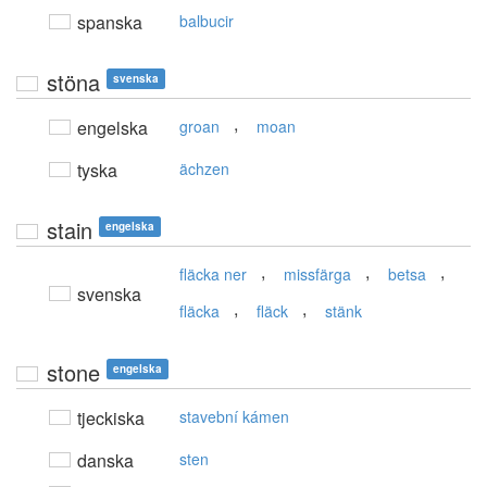
spanska
balbucir
stöna
svenska
,
engelska
groan
moan
tyska
ächzen
stain
engelska
,
,
,
fläcka ner
missfärga
betsa
svenska
,
,
fläcka
fläck
stänk
stone
engelska
tjeckiska
stavební kámen
danska
sten