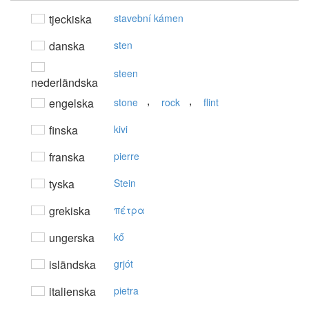
tjeckiska
stavební kámen
danska
sten
steen
nederländska
,
,
engelska
stone
rock
flint
finska
kivi
franska
pierre
tyska
Stein
grekiska
πέτρα
ungerska
kő
isländska
grjót
italienska
pietra