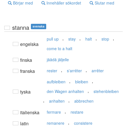
Börjar med
Innehåller sökordet
Slutar med
stanna
svenska
,
,
,
,
pull up
stay
halt
stop
engelska
come to a halt
finska
jäädä jäljelle
,
,
franska
rester
s'arrêter
arrêter
,
,
aufbleiben
bleiben
,
tyska
den Wagen anhalten
stehenbleiben
,
,
anhalten
abbrechen
,
italienska
fermare
restare
,
latin
remanere
consistere