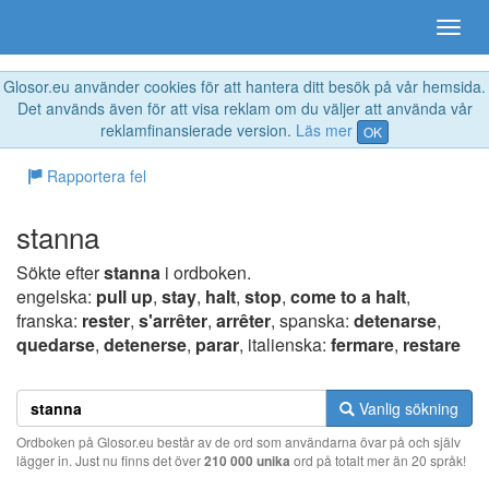
Glosor.eu använder cookies för att hantera ditt besök på vår hemsida.
Det används även för att visa reklam om du väljer att använda vår
reklamfinansierade version.
Läs mer
OK
Rapportera fel
stanna
Sökte efter
stanna
i ordboken.
engelska:
pull up
,
stay
,
halt
,
stop
,
come to a halt
,
franska:
rester
,
s'arrêter
,
arrêter
, spanska:
detenarse
,
quedarse
,
detenerse
,
parar
, italienska:
fermare
,
restare
Vanlig sökning
Ordboken på Glosor.eu består av de ord som användarna övar på och själv
lägger in. Just nu finns det över
210 000 unika
ord på totalt mer än 20 språk!