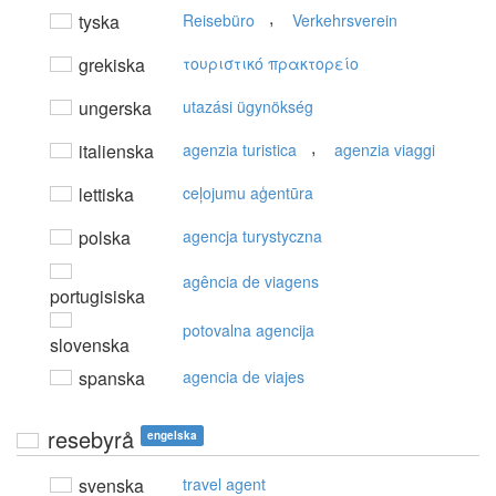
,
tyska
Reisebüro
Verkehrsverein
grekiska
τoυριστικό πρακτoρείo
ungerska
utazási ügynökség
,
italienska
agenzia turistica
agenzia viaggi
lettiska
ceļojumu aģentūra
polska
agencja turystyczna
agência de viagens
portugisiska
potovalna agencija
slovenska
spanska
agencia de viajes
resebyrå
engelska
svenska
travel agent