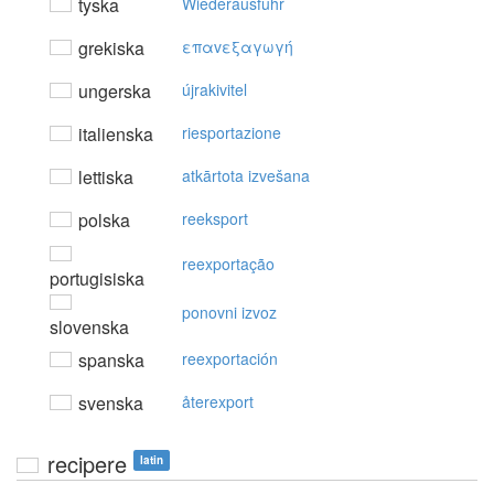
tyska
Wiederausfuhr
grekiska
επαvεξαγωγή
ungerska
újrakivitel
italienska
riesportazione
lettiska
atkārtota izvešana
polska
reeksport
reexportação
portugisiska
ponovni izvoz
slovenska
spanska
reexportación
svenska
återexport
recipere
latin