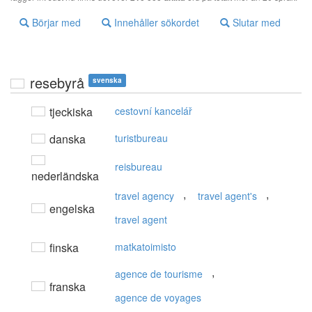
Börjar med
Innehåller sökordet
Slutar med
resebyrå
svenska
tjeckiska
cestovní kancelář
danska
turistbureau
reisbureau
nederländska
,
,
travel agency
travel agent's
engelska
travel agent
finska
matkatoimisto
,
agence de tourisme
franska
agence de voyages