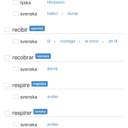
tyska
Himbeere
,
svenska
hallon
burop
recibir
spanska
,
,
,
svenska
få
mottaga
ta emot
att få
recobrar
spanska
svenska
återfå
respire
engelska
svenska
andas
respirer
franska
svenska
andas