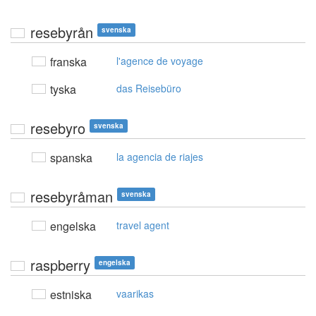
resebyrån
svenska
franska
l'agence de voyage
tyska
das Reisebüro
resebyro
svenska
spanska
la agencia de riajes
resebyråman
svenska
engelska
travel agent
raspberry
engelska
estniska
vaarikas