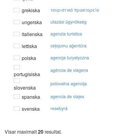
grekiska
τoυριστικό πρακτoρείo
ungerska
utazási ügynökség
italienska
agenzia turistica
lettiska
ceļojumu aģentūra
polska
agencja turystyczna
agência de viagens
portugisiska
potovalna agencija
slovenska
spanska
agencia de viajes
svenska
resebyrå
Visar maximalt
20
resultat.