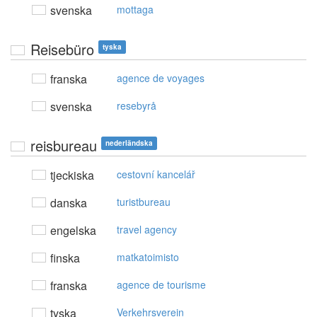
svenska
mottaga
Reisebüro
tyska
franska
agence de voyages
svenska
resebyrå
reisbureau
nederländska
tjeckiska
cestovní kancelář
danska
turistbureau
engelska
travel agency
finska
matkatoimisto
franska
agence de tourisme
tyska
Verkehrsverein