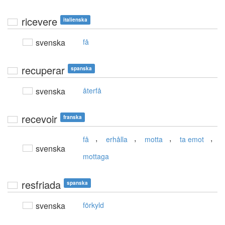
ricevere
italienska
svenska
få
recuperar
spanska
svenska
återfå
recevoir
franska
,
,
,
,
få
erhålla
motta
ta emot
svenska
mottaga
resfriada
spanska
svenska
förkyld