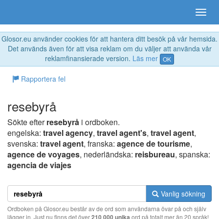
Glosor.eu använder cookies för att hantera ditt besök på vår hemsida.
Det används även för att visa reklam om du väljer att använda vår
reklamfinansierade version.
Läs mer
OK
Rapportera fel
resebyrå
Sökte efter
resebyrå
i ordboken.
engelska:
travel agency
,
travel agent's
,
travel agent
,
svenska:
travel agent
, franska:
agence de tourisme
,
agence de voyages
, nederländska:
reisbureau
, spanska:
agencia de viajes
Vanlig sökning
Ordboken på Glosor.eu består av de ord som användarna övar på och själv
lägger in. Just nu finns det över
210 000 unika
ord på totalt mer än 20 språk!