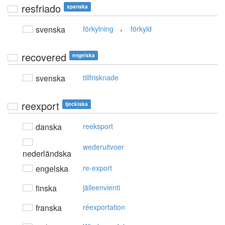
resfriado
spanska
,
svenska
förkylning
förkyld
recovered
engelska
svenska
tillfrisknade
reexport
tjeckiska
danska
reeksport
wederuitvoer
nederländska
engelska
re-export
finska
jälleenvienti
franska
réexportation