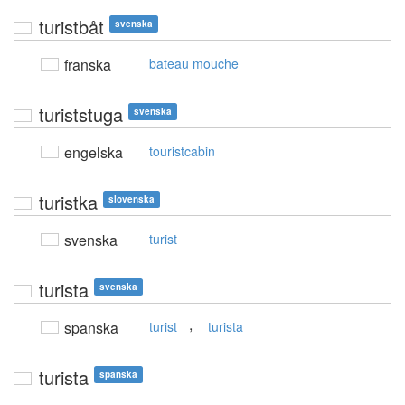
turistbåt
svenska
franska
bateau mouche
turiststuga
svenska
engelska
touristcabin
turistka
slovenska
svenska
turist
turista
svenska
,
spanska
turist
turista
turista
spanska