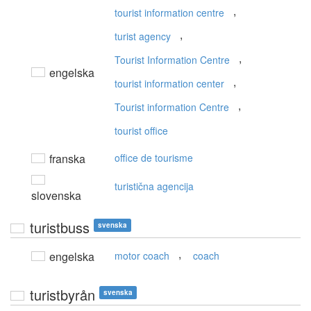
,
tourist information centre
,
turist agency
,
Tourist Information Centre
engelska
,
tourist information center
,
Tourist information Centre
tourist office
franska
office de tourisme
turistična agencija
slovenska
turistbuss
svenska
,
engelska
motor coach
coach
turistbyrån
svenska