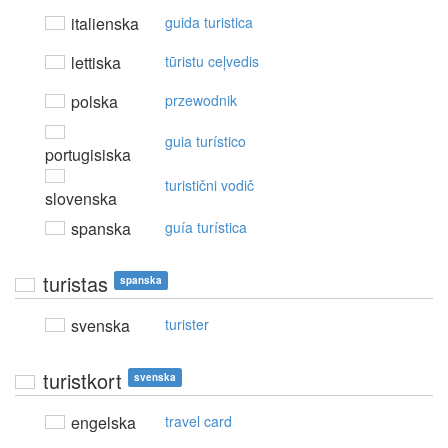
italienska
guida turistica
lettiska
tūristu ceļvedis
polska
przewodnik
guia turístico
portugisiska
turistični vodič
slovenska
spanska
guía turística
turistas
spanska
svenska
turister
turistkort
svenska
engelska
travel card