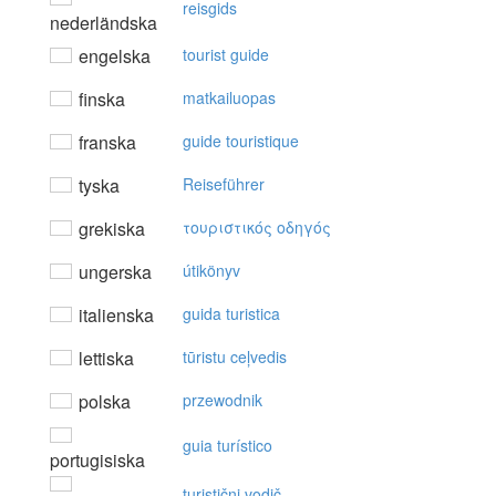
reisgids
nederländska
engelska
tourist guide
finska
matkailuopas
franska
guide touristique
tyska
Reiseführer
grekiska
τoυριστικός oδηγός
ungerska
útikönyv
italienska
guida turistica
lettiska
tūristu ceļvedis
polska
przewodnik
guia turístico
portugisiska
turistični vodič