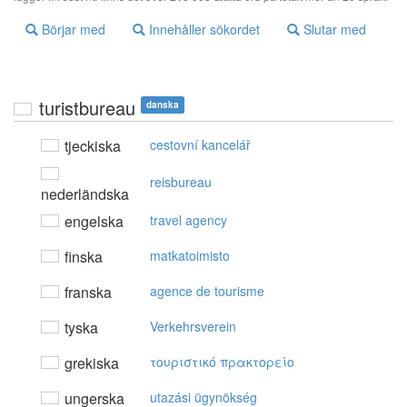
Börjar med
Innehåller sökordet
Slutar med
turistbureau
danska
tjeckiska
cestovní kancelář
reisbureau
nederländska
engelska
travel agency
finska
matkatoimisto
franska
agence de tourisme
tyska
Verkehrsverein
grekiska
τoυριστικό πρακτoρείo
ungerska
utazási ügynökség