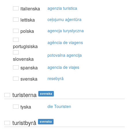
italienska
agenzia turistica
lettiska
ceļojumu aģentūra
polska
agencja turystyczna
agência de viagens
portugisiska
potovalna agencija
slovenska
spanska
agencia de viajes
svenska
resebyrå
turisterna
svenska
tyska
die Touristen
turistbyrå
svenska