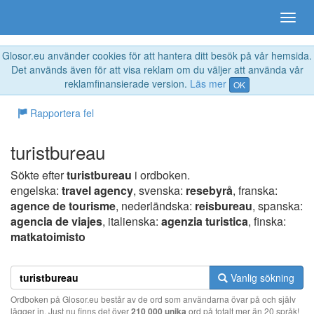
Glosor.eu använder cookies för att hantera ditt besök på vår hemsida.
Det används även för att visa reklam om du väljer att använda vår
reklamfinansierade version.
Läs mer
OK
Rapportera fel
turistbureau
Sökte efter
turistbureau
i ordboken.
engelska:
travel agency
, svenska:
resebyrå
, franska:
agence de tourisme
, nederländska:
reisbureau
, spanska:
agencia de viajes
, italienska:
agenzia turistica
, finska:
matkatoimisto
Vanlig sökning
Ordboken på Glosor.eu består av de ord som användarna övar på och själv
lägger in. Just nu finns det över
210 000 unika
ord på totalt mer än 20 språk!