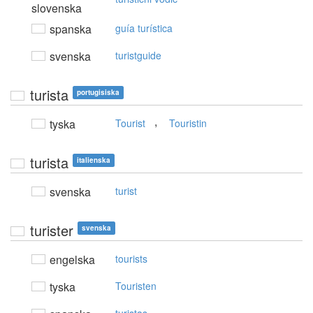
slovenska
spanska
guía turística
svenska
turistguide
turista
portugisiska
,
tyska
Tourist
Touristin
turista
italienska
svenska
turist
turister
svenska
engelska
tourists
tyska
Touristen