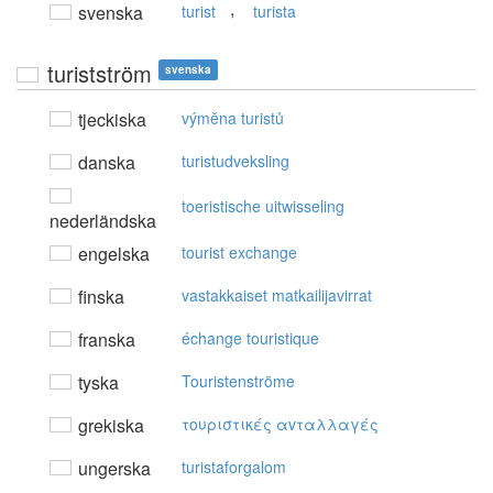
,
svenska
turist
turista
turistström
svenska
tjeckiska
výměna turistů
danska
turistudveksling
toeristische uitwisseling
nederländska
engelska
tourist exchange
finska
vastakkaiset matkailijavirrat
franska
échange touristique
tyska
Touristenströme
grekiska
τoυριστικές αvταλλαγές
ungerska
turistaforgalom