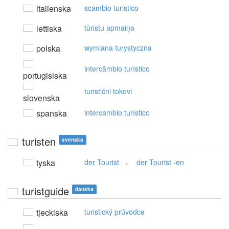
italienska
scambio turistico
lettiska
tūristu apmaiņa
polska
wymiana turystyczna
intercâmbio turístico
portugisiska
turistični tokovi
slovenska
spanska
intercambio turístico
turisten
svenska
,
tyska
der Tourist
der Tourist -en
turistguide
danska
tjeckiska
turistický průvodce