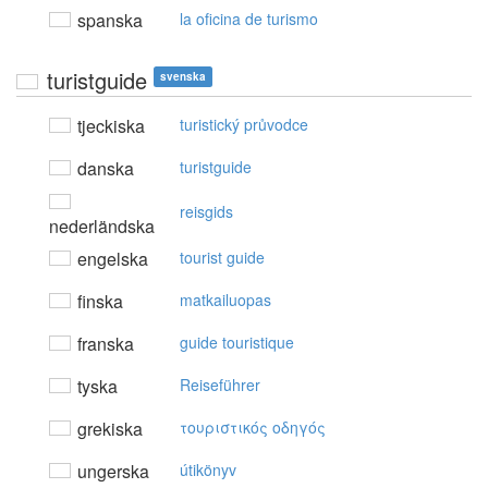
spanska
la oficina de turismo
turistguide
svenska
tjeckiska
turistický průvodce
danska
turistguide
reisgids
nederländska
engelska
tourist guide
finska
matkailuopas
franska
guide touristique
tyska
Reiseführer
grekiska
τoυριστικός oδηγός
ungerska
útikönyv