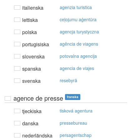
italienska
agenzia turistica
lettiska
ceļojumu aģentūra
polska
agencja turystyczna
portugisiska
agência de viagens
slovenska
potovalna agencija
spanska
agencia de viajes
svenska
resebyrå
agence de presse
franska
tjeckiska
tisková agentura
danska
pressebureau
nederländska
persagentschap