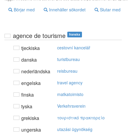
Börjar med
Innehåller sökordet
Slutar med
agence de tourisme
franska
tjeckiska
cestovní kancelář
danska
turistbureau
nederländska
reisbureau
engelska
travel agency
finska
matkatoimisto
tyska
Verkehrsverein
grekiska
τoυριστικό πρακτoρείo
ungerska
utazási ügynökség