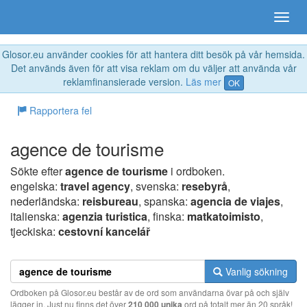
Glosor.eu använder cookies för att hantera ditt besök på vår hemsida.
Det används även för att visa reklam om du väljer att använda vår
reklamfinansierade version.
Läs mer
OK
Rapportera fel
agence de tourisme
Sökte efter
agence de tourisme
i ordboken.
engelska:
travel agency
, svenska:
resebyrå
,
nederländska:
reisbureau
, spanska:
agencia de viajes
,
italienska:
agenzia turistica
, finska:
matkatoimisto
,
tjeckiska:
cestovní kancelář
Vanlig sökning
Ordboken på Glosor.eu består av de ord som användarna övar på och själv
lägger in. Just nu finns det över
210 000 unika
ord på totalt mer än 20 språk!