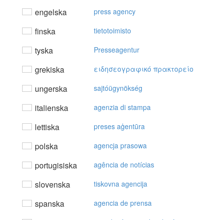
engelska
press agency
finska
tietotoimisto
tyska
Presseagentur
grekiska
ειδησεoγραφικό πρακτoρείo
ungerska
sajtóügynökség
italienska
agenzia di stampa
lettiska
preses aģentūra
polska
agencja prasowa
portugisiska
agência de notícias
slovenska
tiskovna agencija
spanska
agencia de prensa