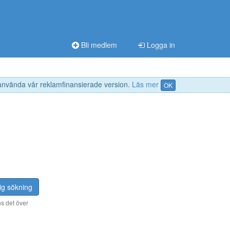
Bli medlem
Logga in
 använda vår reklamfinansierade version.
Läs mer
OK
ig sökning
s det över