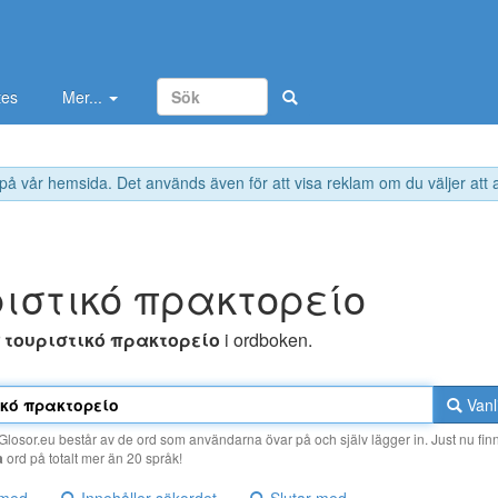
tes
Mer...
 på vår hemsida. Det används även för att visa reklam om du väljer att
ριστικό πρακτoρείo
r
τoυριστικό πρακτoρείo
i ordboken.
Vanl
losor.eu består av de ord som användarna övar på och själv lägger in. Just nu finn
a
ord på totalt mer än 20 språk!