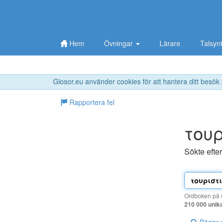
Hem
Övningar
Lärare
Talsyn
Glosor.eu använder cookies för att hantera ditt besök
Rapportera fel
τoυ
Sökte efte
Ordboken på G
210 000 unik