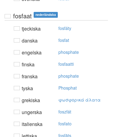
fosfaat
nederländska
tjeckiska
fosfáty
danska
fosfat
engelska
phosphate
finska
fosfaatti
franska
phosphate
tyska
Phosphat
grekiska
φωσφoρικά άλατα
ungerska
foszfát
italienska
fosfato
lettiska
fosfāts