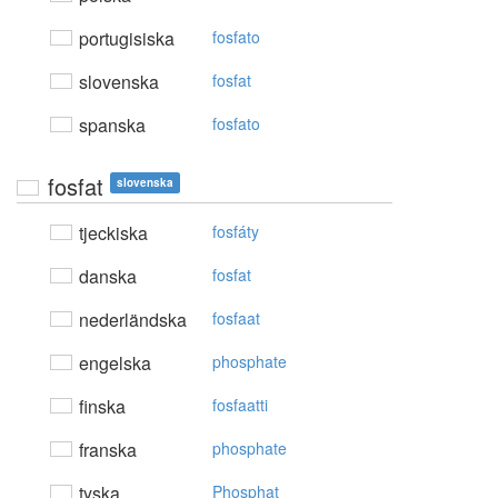
portugisiska
fosfato
slovenska
fosfat
spanska
fosfato
fosfat
slovenska
tjeckiska
fosfáty
danska
fosfat
nederländska
fosfaat
engelska
phosphate
finska
fosfaatti
franska
phosphate
tyska
Phosphat