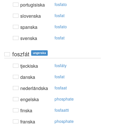
portugisiska
fosfato
slovenska
fosfat
spanska
fosfato
svenska
fosfat
foszfát
ungerska
tjeckiska
fosfáty
danska
fosfat
nederländska
fosfaat
engelska
phosphate
finska
fosfaatti
franska
phosphate