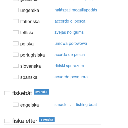
ungerska
halászati megállapodás
italienska
accordo di pesca
lettiska
zvejas nolīgums
polska
umowa połowowa
portugisiska
acordo de pesca
slovenska
ribiški sporazum
spanska
acuerdo pesquero
fiskebåt
svenska
,
engelska
smack
fishing boat
fiska efter
svenska