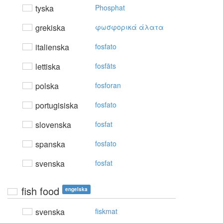
tyska
Phosphat
grekiska
φωσφoρικά άλατα
italienska
fosfato
lettiska
fosfāts
polska
fosforan
portugisiska
fosfato
slovenska
fosfat
spanska
fosfato
svenska
fosfat
fish food
engelska
svenska
fiskmat