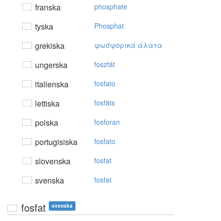
franska
phosphate
tyska
Phosphat
grekiska
φωσφoρικά άλατα
ungerska
foszfát
italienska
fosfato
lettiska
fosfāts
polska
fosforan
portugisiska
fosfato
slovenska
fosfat
svenska
fosfat
fosfat
svenska