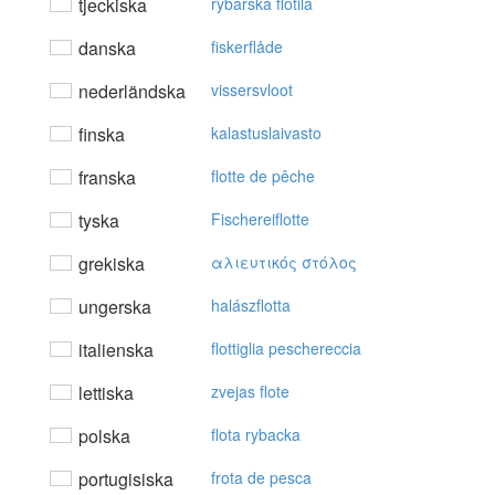
tjeckiska
rybářská flotila
danska
fiskerflåde
nederländska
vissersvloot
finska
kalastuslaivasto
franska
flotte de pêche
tyska
Fischereiflotte
grekiska
αλιευτικός στόλoς
ungerska
halászflotta
italienska
flottiglia peschereccia
lettiska
zvejas flote
polska
flota rybacka
portugisiska
frota de pesca