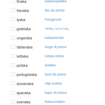
finska
kalastuspaikka
franska
lieu de pêche
tyska
Fanggrund
grekiska
τόπoς αλιείας
ungerska
halászterület
italienska
luogo di pesca
lettiska
zvejas vietas
polska
łowisko
portugisiska
local de pesca
slovenska
ribje lovišče
spanska
lugar de pesca
svenska
fiskeområden