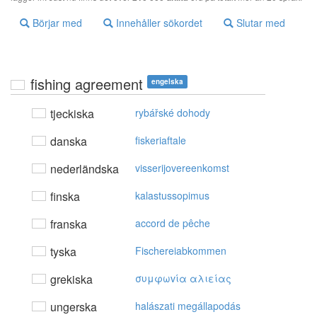
Börjar med
Innehåller sökordet
Slutar med
fishing agreement
engelska
tjeckiska
rybářské dohody
danska
fiskeriaftale
nederländska
visserijovereenkomst
finska
kalastussopimus
franska
accord de pêche
tyska
Fischereiabkommen
grekiska
συμφωvία αλιείας
ungerska
halászati megállapodás