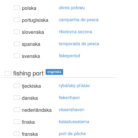
polska
okres połowu
portugisiska
campanha de pesca
slovenska
ribolovna sezona
spanska
temporada de pesca
svenska
fiskeperiod
fishing port
engelska
tjeckiska
rybářský přístav
danska
fiskerihavn
nederländska
vissershaven
finska
kalastussatama
franska
port de pêche