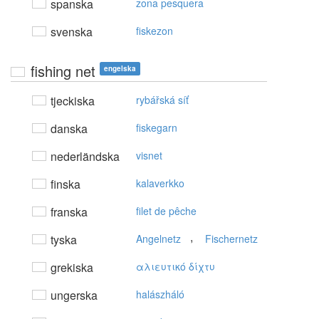
spanska
zona pesquera
svenska
fiskezon
fishing net
engelska
tjeckiska
rybářská síť
danska
fiskegarn
nederländska
visnet
finska
kalaverkko
franska
filet de pêche
,
tyska
Angelnetz
Fischernetz
grekiska
αλιευτικό δίχτυ
ungerska
halászháló