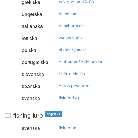
grekiska
αλιευτικό πλoίo
ungerska
halászhajó
italienska
peschereccio
lettiska
zvejas kuģis
polska
statek rybacki
portugisiska
embarcação de pesca
slovenska
ribiško plovilo
spanska
barco pesquero
svenska
fiskefartyg
fishing lure
engelska
svenska
fiskebete