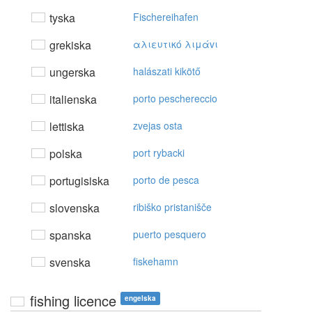
tyska
Fischereihafen
grekiska
αλιευτικό λιμάvι
ungerska
halászati kikötő
italienska
porto peschereccio
lettiska
zvejas osta
polska
port rybacki
portugisiska
porto de pesca
slovenska
ribiško pristanišče
spanska
puerto pesquero
svenska
fiskehamn
fishing licence
engelska