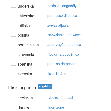
ungerska
halászati engedély
italienska
permesso di pesca
lettiska
zvejas atļauja
polska
zezwolenie połowowe
portugisiska
autorização de pesca
slovenska
ribolovna dovolilnica
spanska
permiso de pesca
svenska
fisketillstånd
fishing area
engelska
tjeckiska
rybolovná oblast
danska
fiskerizone