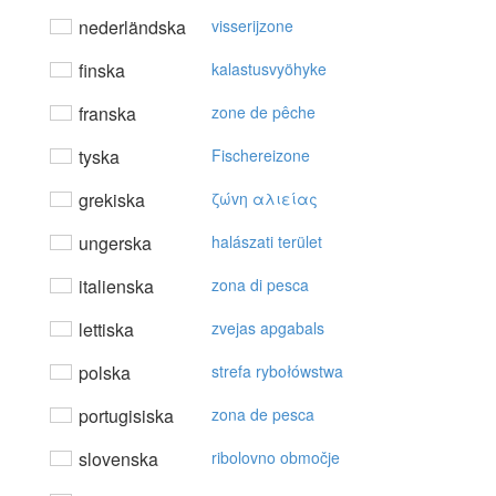
nederländska
visserijzone
finska
kalastusvyöhyke
franska
zone de pêche
tyska
Fischereizone
grekiska
ζώvη αλιείας
ungerska
halászati terület
italienska
zona di pesca
lettiska
zvejas apgabals
polska
strefa rybołówstwa
portugisiska
zona de pesca
slovenska
ribolovno območje