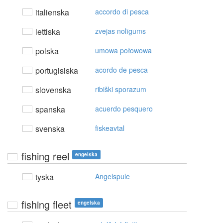
italienska
accordo di pesca
lettiska
zvejas nolīgums
polska
umowa połowowa
portugisiska
acordo de pesca
slovenska
ribiški sporazum
spanska
acuerdo pesquero
svenska
fiskeavtal
fishing reel
engelska
tyska
Angelspule
fishing fleet
engelska