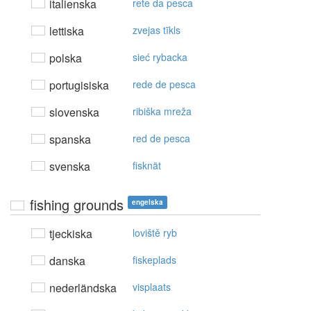
italienska
rete da pesca
lettiska
zvejas tīkls
polska
sieć rybacka
portugisiska
rede de pesca
slovenska
ribiška mreža
spanska
red de pesca
svenska
fisknät
fishing grounds
engelska
tjeckiska
loviště ryb
danska
fiskeplads
nederländska
visplaats