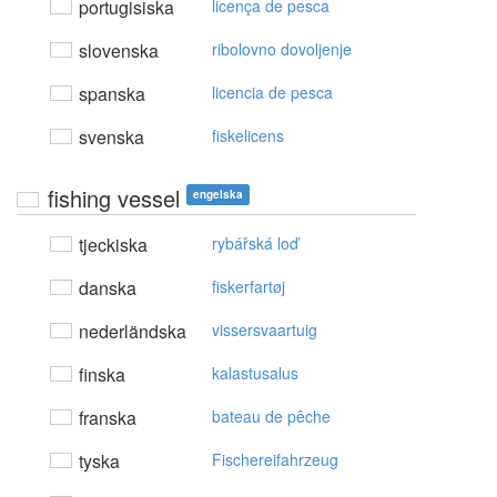
portugisiska
licença de pesca
slovenska
ribolovno dovoljenje
spanska
licencia de pesca
svenska
fiskelicens
fishing vessel
engelska
tjeckiska
rybářská loď
danska
fiskerfartøj
nederländska
vissersvaartuig
finska
kalastusalus
franska
bateau de pêche
tyska
Fischereifahrzeug