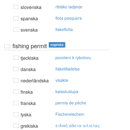
slovenska
ribiško ladjevje
spanska
flota pesquera
svenska
fiskeflotta
fishing permit
engelska
tjeckiska
povolení k rybolovu
danska
fisketilladelse
nederländska
visakte
finska
kalastuslupa
franska
permis de pêche
tyska
Fischereischein
grekiska
ειδική άδεια αλιείας