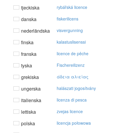
tjeckiska
rybářská licence
danska
fiskerilicens
nederländska
visvergunning
finska
kalastuslisenssi
franska
licence de pêche
tyska
Fischereilizenz
grekiska
άδεια αλιείας
ungerska
halászati jogosítvány
italienska
licenza di pesca
lettiska
zvejas licence
polska
licencja połowowa