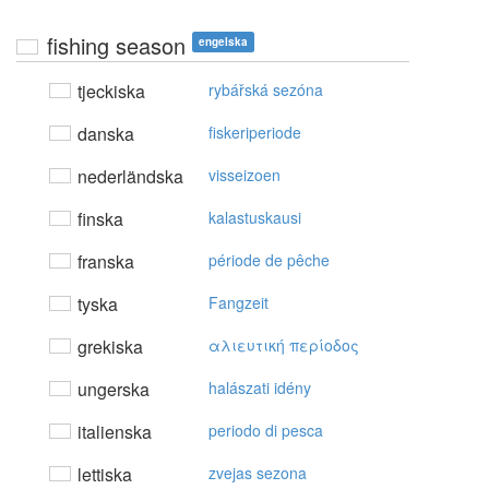
fishing season
engelska
tjeckiska
rybářská sezóna
danska
fiskeriperiode
nederländska
visseizoen
finska
kalastuskausi
franska
période de pêche
tyska
Fangzeit
grekiska
αλιευτική περίoδoς
ungerska
halászati idény
italienska
periodo di pesca
lettiska
zvejas sezona