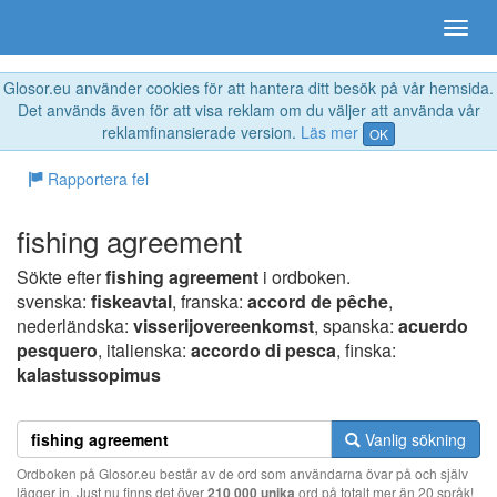
Glosor.eu använder cookies för att hantera ditt besök på vår hemsida.
Det används även för att visa reklam om du väljer att använda vår
reklamfinansierade version.
Läs mer
OK
Rapportera fel
fishing agreement
Sökte efter
fishing agreement
i ordboken.
svenska:
fiskeavtal
, franska:
accord de pêche
,
nederländska:
visserijovereenkomst
, spanska:
acuerdo
pesquero
, italienska:
accordo di pesca
, finska:
kalastussopimus
Vanlig sökning
Ordboken på Glosor.eu består av de ord som användarna övar på och själv
lägger in. Just nu finns det över
210 000 unika
ord på totalt mer än 20 språk!