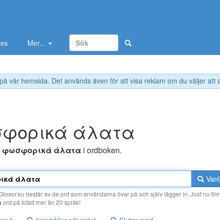
tes
Mer...
 på vår hemsida. Det används även för att visa reklam om du väljer att
φoρικά άλατα
r
φωσφoρικά άλατα
i ordboken.
Vanl
losor.eu består av de ord som användarna övar på och själv lägger in. Just nu finn
a
ord på totalt mer än 20 språk!