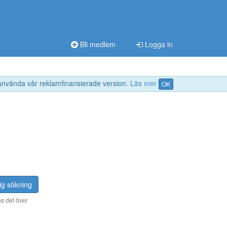
Bli medlem
Logga in
 använda vår reklamfinansierade version.
Läs mer
OK
ig sökning
s det över