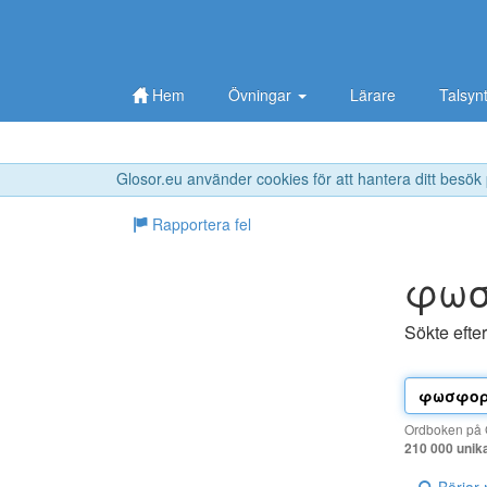
Hem
Övningar
Lärare
Talsyn
Glosor.eu använder cookies för att hantera ditt besök
Rapportera fel
φωσ
Sökte efte
Ordboken på G
210 000 unik