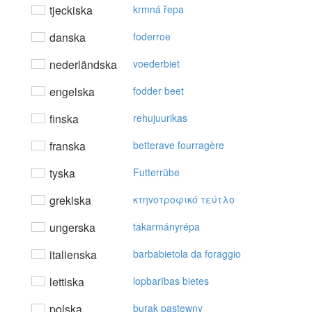
tjeckiska
krmná řepa
danska
foderroe
nederländska
voederbiet
engelska
fodder beet
finska
rehujuurikas
franska
betterave fourragère
tyska
Futterrübe
grekiska
κτηvoτρoφικό τεύτλo
ungerska
takarmányrépa
italienska
barbabietola da foraggio
lettiska
lopbarības bietes
polska
burak pastewny