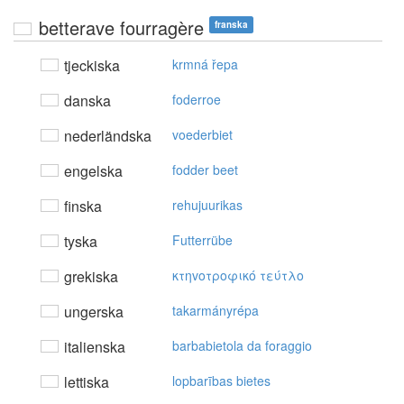
betterave fourragère
franska
tjeckiska
krmná řepa
danska
foderroe
nederländska
voederbiet
engelska
fodder beet
finska
rehujuurikas
tyska
Futterrübe
grekiska
κτηvoτρoφικό τεύτλo
ungerska
takarmányrépa
italienska
barbabietola da foraggio
lettiska
lopbarības bietes