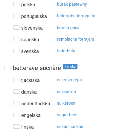
polska
burak pastewny
portugisiska
beterraba forrageira
slovenska
krmna pesa
spanska
remolacha forrajera
svenska
foderbeta
betterave sucrière
franska
tjeckiska
cukrová řepa
danska
sukkerroe
nederländska
suikerbiet
engelska
sugar beet
finska
sokerijuurikas