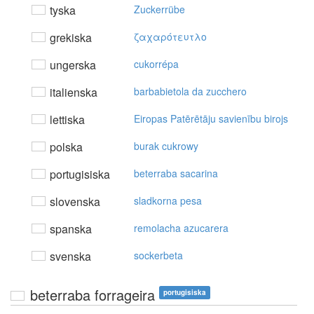
tyska
Zuckerrübe
grekiska
ζαχαρότευτλo
ungerska
cukorrépa
italienska
barbabietola da zucchero
lettiska
Eiropas Patērētāju savienību birojs
polska
burak cukrowy
portugisiska
beterraba sacarina
slovenska
sladkorna pesa
spanska
remolacha azucarera
svenska
sockerbeta
beterraba forrageira
portugisiska