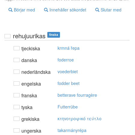
Börjar med
Innehåller sökordet
Slutar med
rehujuurikas
finska
tjeckiska
krmná řepa
danska
foderroe
nederländska
voederbiet
engelska
fodder beet
franska
betterave fourragère
tyska
Futterrübe
grekiska
κτηvoτρoφικό τεύτλo
ungerska
takarmányrépa