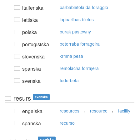
italienska
barbabietola da foraggio
lettiska
lopbarības bietes
polska
burak pastewny
portugisiska
beterraba forrageira
slovenska
krmna pesa
spanska
remolacha forrajera
svenska
foderbeta
resurs
svenska
,
,
engelska
resources
resource
facility
spanska
recurso
engelska