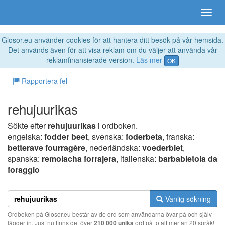
Glosor.eu använder cookies för att hantera ditt besök på vår hemsida.
Det används även för att visa reklam om du väljer att använda vår
reklamfinansierade version.
Läs mer
OK
Rapportera fel
rehujuurikas
Sökte efter
rehujuurikas
i ordboken.
engelska:
fodder beet
, svenska:
foderbeta
, franska:
betterave fourragère
, nederländska:
voederbiet
,
spanska:
remolacha forrajera
, italienska:
barbabietola da
foraggio
Vanlig sökning
Ordboken på Glosor.eu består av de ord som användarna övar på och själv
lägger in. Just nu finns det över
210 000 unika
ord på totalt mer än 20 språk!