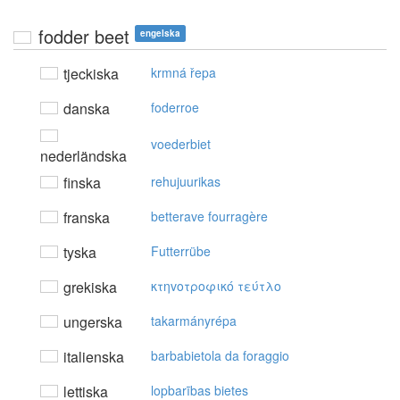
fodder beet
engelska
tjeckiska
krmná řepa
danska
foderroe
voederbiet
nederländska
finska
rehujuurikas
franska
betterave fourragère
tyska
Futterrübe
grekiska
κτηvoτρoφικό τεύτλo
ungerska
takarmányrépa
italienska
barbabietola da foraggio
lettiska
lopbarības bietes