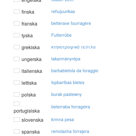
finska
rehujuurikas
franska
betterave fourragère
tyska
Futterrübe
grekiska
κτηvoτρoφικό τεύτλo
ungerska
takarmányrépa
italienska
barbabietola da foraggio
lettiska
lopbarības bietes
polska
burak pastewny
beterraba forrageira
portugisiska
slovenska
krmna pesa
spanska
remolacha forrajera