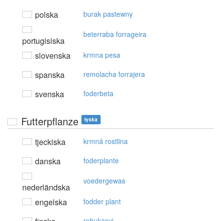
polska
burak pastewny
beterraba forrageira
portugisiska
slovenska
krmna pesa
spanska
remolacha forrajera
svenska
foderbeta
Futterpflanze
tyska
tjeckiska
krmná rostlina
danska
foderplante
voedergewas
nederländska
engelska
fodder plant
rehukasvi