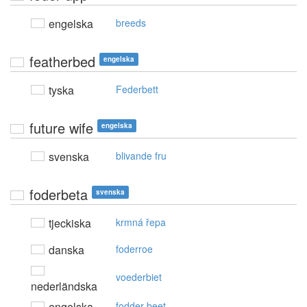
engelska
breeds
featherbed
engelska
tyska
Federbett
future wife
engelska
svenska
blivande fru
foderbeta
svenska
tjeckiska
krmná řepa
danska
foderroe
voederbiet
nederländska
engelska
fodder beet