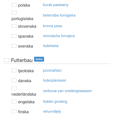
polska
burak pastewny
beterraba forrageira
portugisiska
slovenska
krmna pesa
spanska
remolacha forrajera
svenska
foderbeta
Futterbau
tyska
tjeckiska
pícninářství
danska
foderplanteavl
verbouw van voedergewassen
nederländska
engelska
fodder-growing
finska
rehunviljely