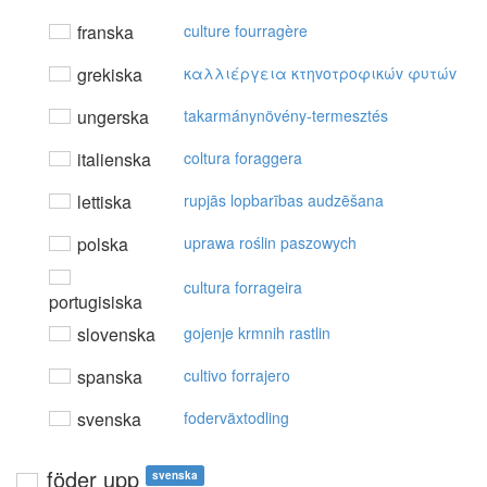
franska
culture fourragère
grekiska
καλλιέργεια κτηvoτρoφικώv φυτώv
ungerska
takarmánynövény-termesztés
italienska
coltura foraggera
lettiska
rupjās lopbarības audzēšana
polska
uprawa roślin paszowych
cultura forrageira
portugisiska
slovenska
gojenje krmnih rastlin
spanska
cultivo forrajero
svenska
foderväxtodling
föder upp
svenska