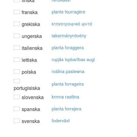
finska
franska
plante fourragère
grekiska
κτηvoτρoφικό φυτό
ungerska
takarmánynövény
italienska
pianta foraggera
lettiska
rupjās lopbarības augi
polska
roślina pastewna
planta forrageira
portugisiska
slovenska
krmna rastlina
spanska
planta forrajera
svenska
foderväxt