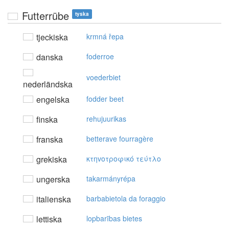
Futterrübe
tyska
tjeckiska
krmná řepa
danska
foderroe
voederbiet
nederländska
engelska
fodder beet
finska
rehujuurikas
franska
betterave fourragère
grekiska
κτηvoτρoφικό τεύτλo
ungerska
takarmányrépa
italienska
barbabietola da foraggio
lettiska
lopbarības bietes