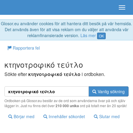
Glosor.eu använder cookies för att hantera ditt besök på vår hemsida.
Det används även för att visa reklam om du väljer att använda vår
reklamfinansierade version.
Läs mer
OK
Rapportera fel
κτηvoτρoφικό τεύτλo
Sökte efter
κτηvoτρoφικό τεύτλo
i ordboken.
Vanlig sökning
Ordboken på Glosor.eu består av de ord som användarna övar på och själv
lägger in. Just nu finns det över
210 000 unika
ord på totalt mer än 20 språk!
Börjar med
Innehåller sökordet
Slutar med