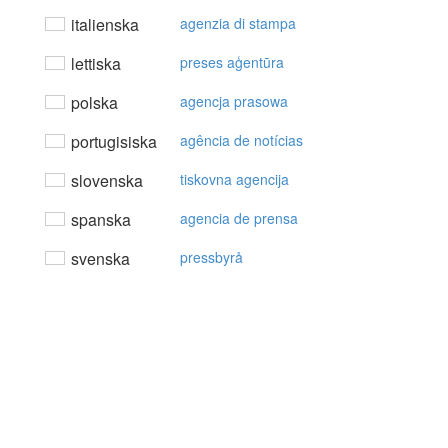
italienska
agenzia di stampa
lettiska
preses aģentūra
polska
agencja prasowa
portugisiska
agência de notícias
slovenska
tiskovna agencija
spanska
agencia de prensa
svenska
pressbyrå