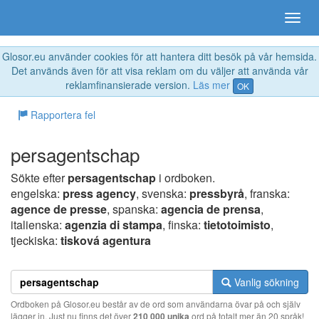
Glosor.eu använder cookies för att hantera ditt besök på vår hemsida.
Det används även för att visa reklam om du väljer att använda vår
reklamfinansierade version.
Läs mer
OK
Rapportera fel
persagentschap
Sökte efter
persagentschap
i ordboken.
engelska:
press agency
, svenska:
pressbyrå
, franska:
agence de presse
, spanska:
agencia de prensa
,
italienska:
agenzia di stampa
, finska:
tietotoimisto
,
tjeckiska:
tisková agentura
Vanlig sökning
Ordboken på Glosor.eu består av de ord som användarna övar på och själv
lägger in. Just nu finns det över
210 000 unika
ord på totalt mer än 20 språk!