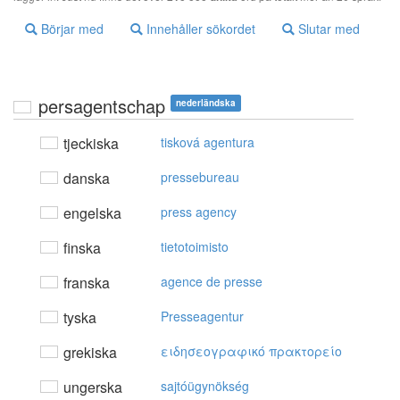
Börjar med
Innehåller sökordet
Slutar med
persagentschap
nederländska
tjeckiska
tisková agentura
danska
pressebureau
engelska
press agency
finska
tietotoimisto
franska
agence de presse
tyska
Presseagentur
grekiska
ειδησεoγραφικό πρακτoρείo
ungerska
sajtóügynökség