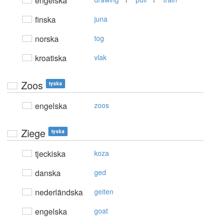
engelska
finska
juna
norska
tog
kroatiska
vlak
Zoos
tyska
engelska
zoos
Ziege
tyska
tjeckiska
koza
danska
ged
nederländska
geiten
engelska
goat