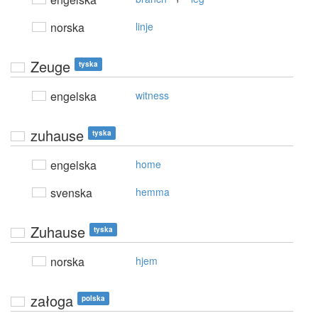
norska
linje
Zeuge
tyska
engelska
witness
zuhause
tyska
engelska
home
svenska
hemma
Zuhause
tyska
norska
hjem
załoga
polska