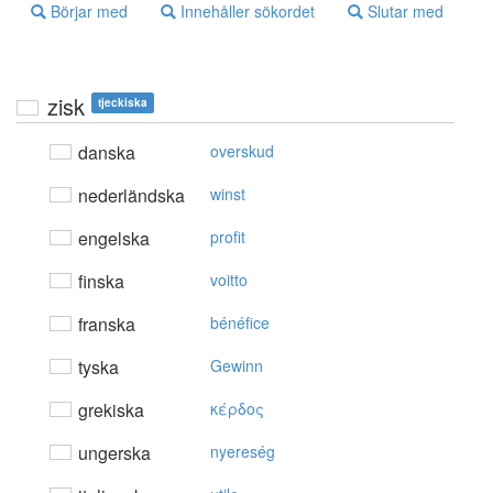
Börjar med
Innehåller sökordet
Slutar med
zisk
tjeckiska
danska
overskud
nederländska
winst
engelska
profit
finska
voitto
franska
bénéfice
tyska
Gewinn
grekiska
κέρδoς
ungerska
nyereség