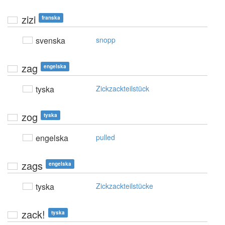
zizi
franska
svenska
snopp
zag
engelska
tyska
Zickzackteilstück
zog
tyska
engelska
pulled
zags
engelska
tyska
Zickzackteilstücke
zack!
tyska