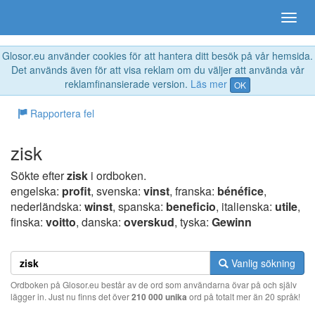
Glosor.eu använder cookies för att hantera ditt besök på vår hemsida.
Det används även för att visa reklam om du väljer att använda vår
reklamfinansierade version.
Läs mer
OK
Rapportera fel
zisk
Sökte efter
zisk
i ordboken.
engelska:
profit
, svenska:
vinst
, franska:
bénéfice
,
nederländska:
winst
, spanska:
beneficio
, italienska:
utile
,
finska:
voitto
, danska:
overskud
, tyska:
Gewinn
Vanlig sökning
Ordboken på Glosor.eu består av de ord som användarna övar på och själv
lägger in. Just nu finns det över
210 000 unika
ord på totalt mer än 20 språk!