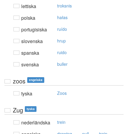
lettiska
troksnis
polska
hałas
portugisiska
ruído
slovenska
hrup
spanska
ruido
svenska
buller
zoos
engelska
tyska
Zoos
Zug
tyska
nederländska
trein
,
,
drawing
pull
train