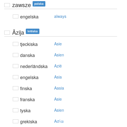
zawsze
polska
engelska
always
Āzija
lettiska
tjeckiska
Asie
danska
Asien
nederländska
Azië
engelska
Asia
finska
Aasia
franska
Asie
tyska
Asien
grekiska
Aσία