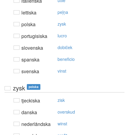
italienska
utile
lettiska
peļņa
polska
zysk
portugisiska
lucro
slovenska
dobiček
spanska
beneficio
svenska
vinst
zysk
polska
tjeckiska
zisk
danska
overskud
nederländska
winst