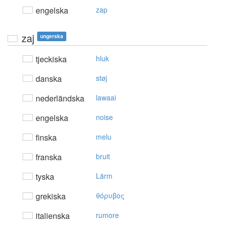
engelska
zap
zaj
ungerska
tjeckiska
hluk
danska
støj
nederländska
lawaai
engelska
noise
finska
melu
franska
bruit
tyska
Lärm
grekiska
θόρυβoς
italienska
rumore