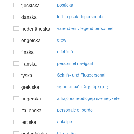
tjeckiska
posádka
danska
luft- og søfartspersonale
nederländska
varend en vliegend personeel
engelska
crew
finska
miehistö
franska
personnel navigant
tyska
Schiffs- und Flugpersonal
grekiska
πρoσωπικό πληρώματoς
ungerska
a hajó és repülőgép személyzete
italienska
personale di bordo
lettiska
apkalpe
portugisiska
tripulação