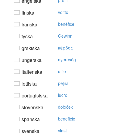
engelska
profit
finska
voitto
franska
bénéfice
tyska
Gewinn
grekiska
κέρδoς
ungerska
nyereség
italienska
utile
lettiska
peļņa
portugisiska
lucro
slovenska
dobiček
spanska
beneficio
svenska
vinst