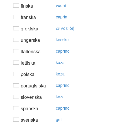
finska
vuohi
franska
caprin
grekiska
αιγoειδή
ungerska
kecske
italienska
caprino
lettiska
kaza
polska
koza
portugisiska
caprino
slovenska
koza
spanska
caprino
svenska
get