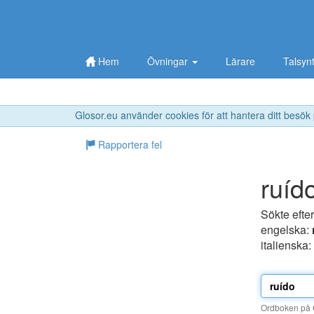
Hem
Övningar
Lärare
Talsyn
Glosor.eu använder cookies för att hantera ditt besök
Rapportera fel
ruíd
Sökte efte
engelska:
italienska:
Ordboken på G