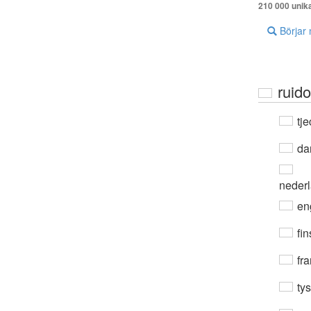
210 000 unik
Börjar
ruido
tje
da
neder
en
fin
fra
ty