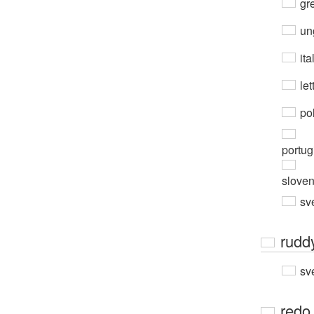
gre
un
ita
let
po
portug
slove
sv
rudd
sv
redo