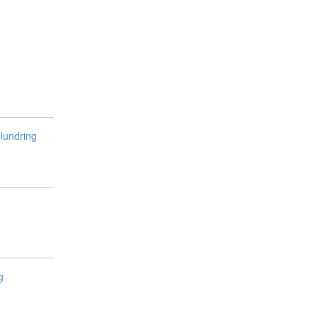
lundring
g