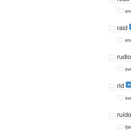
en
raid
en
rudio
sv
rid
e
sv
ruíd
tje