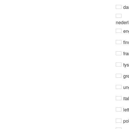
da
neder
en
fin
fra
ty
gre
un
ita
let
po