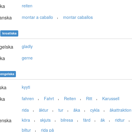
ska
reiten
,
anska
montar a caballo
montar caballos
kroatiska
gelska
gladly
ska
gerne
engelska
ska
kyyti
,
,
,
,
ska
fahren
Fahrt
Reiten
Ritt
Karussell
,
,
,
,
,
rida
åktur
tur
åka
cykla
åkattraktion
,
,
,
,
,
,
enska
köra
skjuts
bilresa
färd
åk
ridtur
,
biltur
rida på