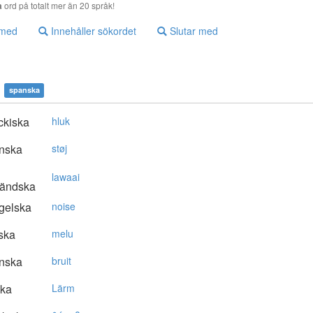
a
ord på totalt mer än 20 språk!
 med
Innehåller sökordet
Slutar med
spanska
ckiska
hluk
nska
støj
lawaai
ländska
gelska
noise
ska
melu
nska
bruit
ska
Lärm