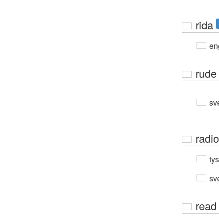
rida
en
rude
sv
radio
ty
sv
read