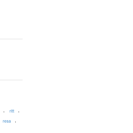
,
,
ritt
,
resa