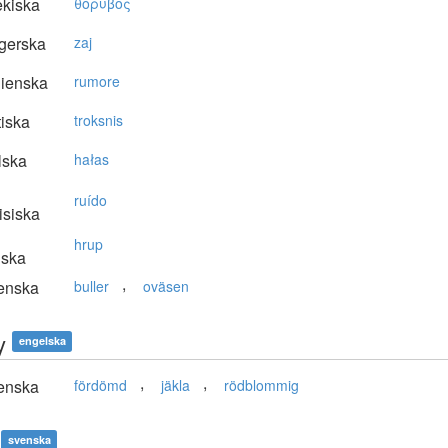
kiska
θόρυβoς
gerska
zaj
lienska
rumore
tiska
troksnis
lska
hałas
ruído
isiska
hrup
nska
,
enska
buller
oväsen
y
engelska
,
,
enska
fördömd
jäkla
rödblommig
svenska