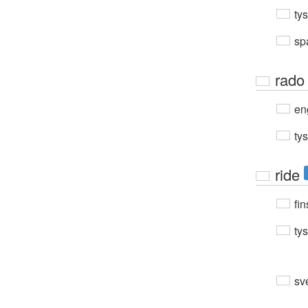
ty
sp
rado
en
ty
ride
fin
ty
sv