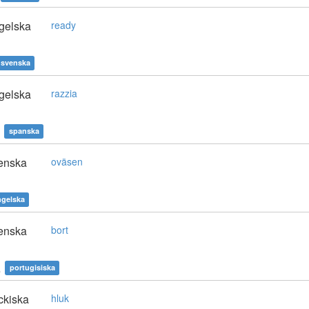
gelska
ready
svenska
gelska
razzia
spanska
enska
oväsen
ngelska
enska
bort
o
portugisiska
ckiska
hluk