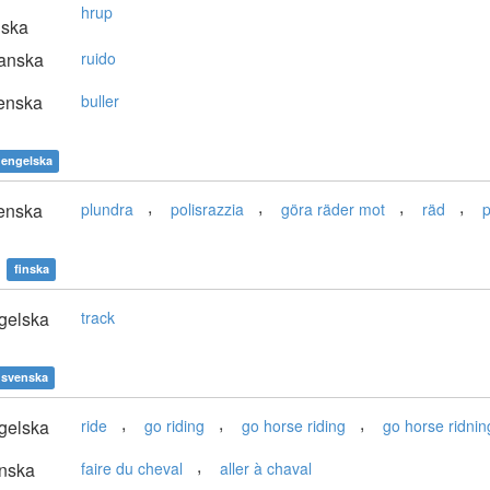
hrup
nska
anska
ruido
enska
buller
engelska
,
,
,
,
enska
plundra
polisrazzia
göra räder mot
räd
p
finska
gelska
track
svenska
,
,
,
gelska
ride
go riding
go horse riding
go horse ridnin
,
nska
faire du cheval
aller à chaval