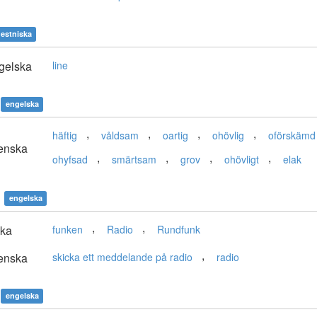
estniska
gelska
line
engelska
,
,
,
,
häftig
våldsam
oartig
ohövlig
oförskämd
enska
,
,
,
,
ohyfsad
smärtsam
grov
ohövligt
elak
engelska
,
,
ska
funken
Radio
Rundfunk
,
enska
skicka ett meddelande på radio
radio
engelska