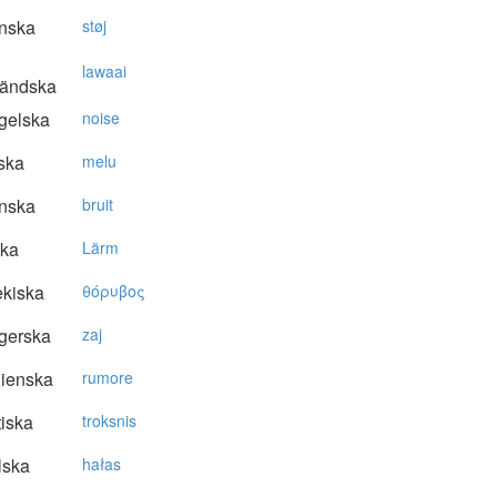
nska
støj
lawaai
ländska
gelska
noise
ska
melu
nska
bruit
ska
Lärm
kiska
θόρυβoς
gerska
zaj
lienska
rumore
tiska
troksnis
lska
hałas