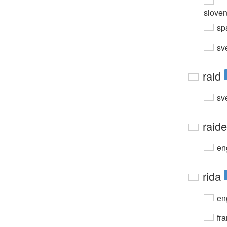
slove
sp
sv
raid
sv
raide
en
rida
en
fra