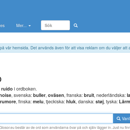
tes
Mer...
 på vår hemsida. Det används även för att visa reklam om du väljer att
o
r
ruído
i ordboken.
noise
, svenska:
buller
,
oväsen
, franska:
bruit
, nederländska:
l
rumore
, finska:
melu
, tjeckiska:
hluk
, danska:
støj
, tyska:
Lär
Vanl
losor.eu består av de ord som användarna övar på och själv lägger in. Just nu finn