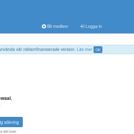
Bli medlem
Logga in
 använda vår reklamfinansierade version.
Läs mer
OK
awaai
,
m
ig sökning
s det över