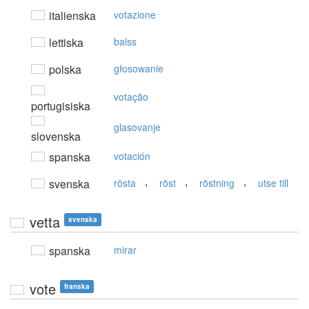
italienska
votazione
lettiska
balss
polska
głosowanie
votação
portugisiska
glasovanje
slovenska
spanska
votación
,
,
,
svenska
rösta
röst
röstning
utse till
vetta
svenska
spanska
mirar
vote
franska