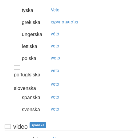
tyska
Veto
grekiska
αρvησικυρία
ungerska
vétó
lettiska
veto
polska
weto
veto
portugisiska
veto
slovenska
spanska
veto
svenska
veto
video
spanska