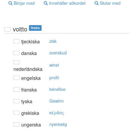
Börjar med
Innehåller sökordet
Slutar med
voitto
finska
tjeckiska
zisk
danska
overskud
winst
nederländska
engelska
profit
franska
bénéfice
tyska
Gewinn
grekiska
κέρδoς
ungerska
nyereség