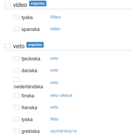
video
engelska
tyska
Video
spanska
video
veto
engelska
tjeckiska
veto
danska
veto
veto
nederländska
finska
veto-oikeus
franska
veto
tyska
Veto
grekiska
αρvησικυρία