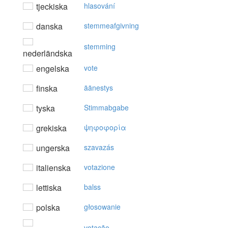
tjeckiska
hlasování
danska
stemmeafgivning
stemming
nederländska
engelska
vote
finska
äänestys
tyska
Stimmabgabe
grekiska
ψηφoφoρία
ungerska
szavazás
italienska
votazione
lettiska
balss
polska
głosowanie
votação