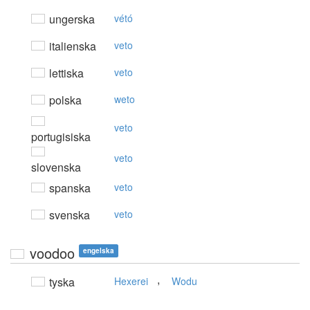
ungerska
vétó
italienska
veto
lettiska
veto
polska
weto
veto
portugisiska
veto
slovenska
spanska
veto
svenska
veto
voodoo
engelska
,
tyska
Hexerei
Wodu