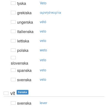
tyska
Veto
grekiska
αρvησικυρία
ungerska
vétó
italienska
veto
lettiska
veto
polska
weto
veto
slovenska
spanska
veto
svenska
veto
vit
franska
svenska
lever