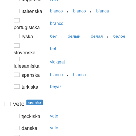
,
,
italienska
bianco
blanco
bianca
branco
portugisiska
,
,
,
ryska
бел
белый
белая
белое
bel
slovenska
vielggat
lulesamiska
,
spanska
blanco
blanca
turkiska
beyaz
veto
spanska
tjeckiska
veto
danska
veto