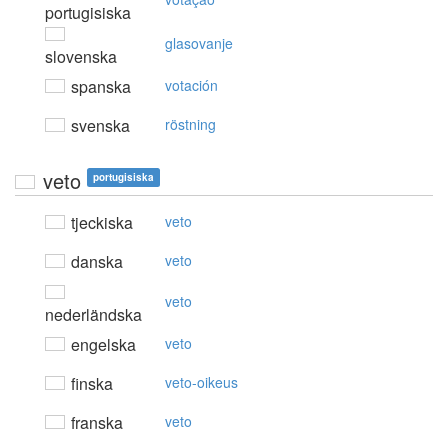
portugisiska
glasovanje
slovenska
spanska
votación
svenska
röstning
veto
portugisiska
tjeckiska
veto
danska
veto
veto
nederländska
engelska
veto
finska
veto-oikeus
franska
veto