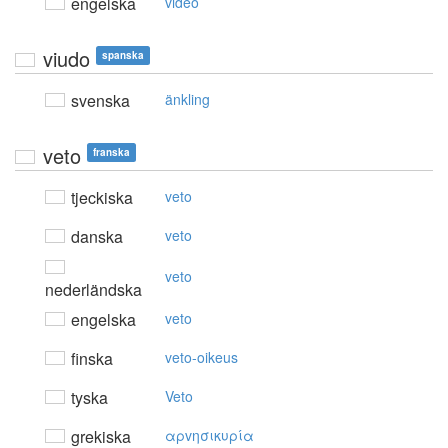
engelska
video
viudo
spanska
svenska
änkling
veto
franska
tjeckiska
veto
danska
veto
veto
nederländska
engelska
veto
finska
veto-oikeus
tyska
Veto
grekiska
αρvησικυρία