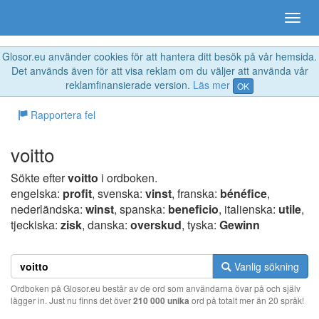
Glosor.eu använder cookies för att hantera ditt besök på vår hemsida.
Det används även för att visa reklam om du väljer att använda vår
reklamfinansierade version.
Läs mer
OK
Rapportera fel
voitto
Sökte efter
voitto
i ordboken.
engelska:
profit
, svenska:
vinst
, franska:
bénéfice
,
nederländska:
winst
, spanska:
beneficio
, italienska:
utile
,
tjeckiska:
zisk
, danska:
overskud
, tyska:
Gewinn
Vanlig sökning
Ordboken på Glosor.eu består av de ord som användarna övar på och själv
lägger in. Just nu finns det över
210 000 unika
ord på totalt mer än 20 språk!