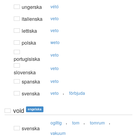
ungerska
vétó
italienska
veto
lettiska
veto
polska
weto
veto
portugisiska
veto
slovenska
spanska
veto
,
svenska
veto
förbjuda
void
engelska
,
,
,
ogiltig
tom
tomrum
svenska
vakuum