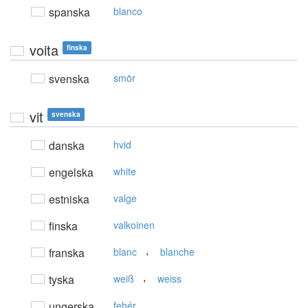
spanska
blanco
voita
finska
svenska
smör
vit
svenska
danska
hvid
engelska
white
estniska
valge
finska
valkoinen
,
franska
blanc
blanche
,
tyska
weiß
weiss
ungerska
fehér