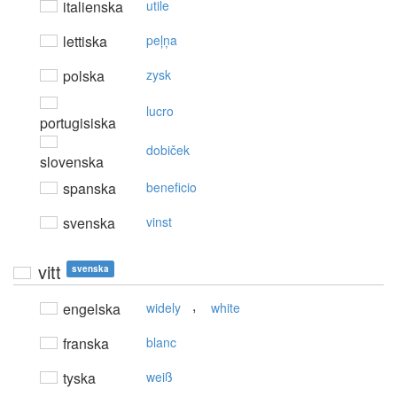
italienska
utile
lettiska
peļņa
polska
zysk
lucro
portugisiska
dobiček
slovenska
spanska
beneficio
svenska
vinst
vitt
svenska
,
engelska
widely
white
franska
blanc
tyska
weiß