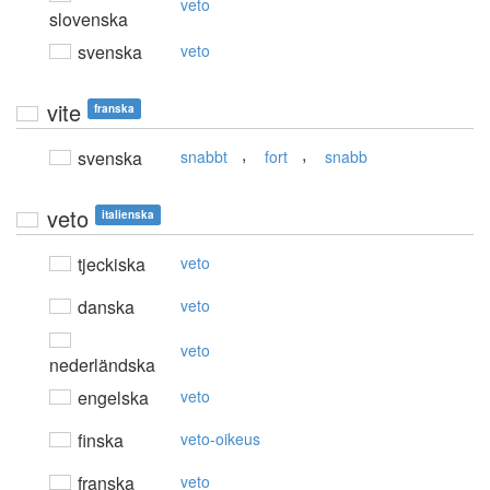
veto
slovenska
svenska
veto
vite
franska
,
,
svenska
snabbt
fort
snabb
veto
italienska
tjeckiska
veto
danska
veto
veto
nederländska
engelska
veto
finska
veto-oikeus
franska
veto