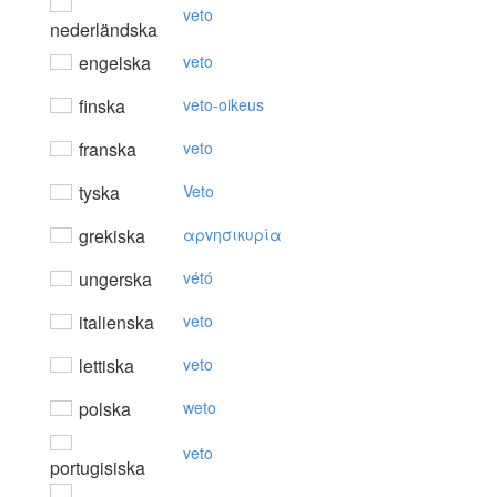
veto
nederländska
engelska
veto
finska
veto-oikeus
franska
veto
tyska
Veto
grekiska
αρvησικυρία
ungerska
vétó
italienska
veto
lettiska
veto
polska
weto
veto
portugisiska