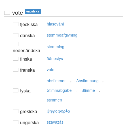
vote
engelska
tjeckiska
hlasování
danska
stemmeafgivning
stemming
nederländska
finska
äänestys
franska
vote
,
,
abstimmen
Abstimmung
,
,
tyska
Stimmabgabe
Stimme
stimmen
grekiska
ψηφoφoρία
ungerska
szavazás