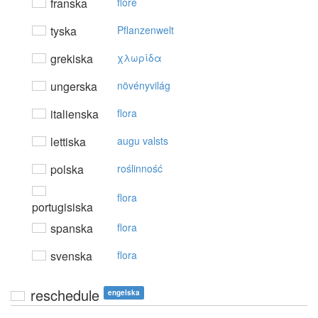
franska
flore
tyska
Pflanzenwelt
grekiska
χλωρίδα
ungerska
növényvilág
italienska
flora
lettiska
augu valsts
polska
roślinność
flora
portugisiska
spanska
flora
svenska
flora
reschedule
engelska