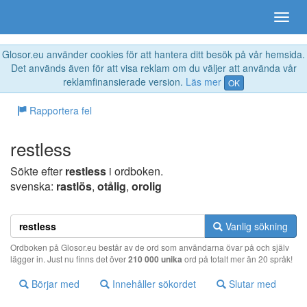
Glosor.eu använder cookies för att hantera ditt besök på vår hemsida.
Det används även för att visa reklam om du väljer att använda vår
reklamfinansierade version.
Läs mer
OK
Rapportera fel
restless
Sökte efter
restless
i ordboken.
svenska:
rastlös
,
otålig
,
orolig
Vanlig sökning
Ordboken på Glosor.eu består av de ord som användarna övar på och själv
lägger in. Just nu finns det över
210 000 unika
ord på totalt mer än 20 språk!
Börjar med
Innehåller sökordet
Slutar med