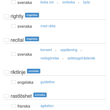
,
,
svenska
boka om
omboka
byta
rightly
engelska
svenska
med rätta
recital
engelska
,
,
konsert
uppläsning
svenska
,
redogörelse
solistuppträdande
riktlinje
svenska
engelska
guideline
rastlöshet
svenska
franska
agitation