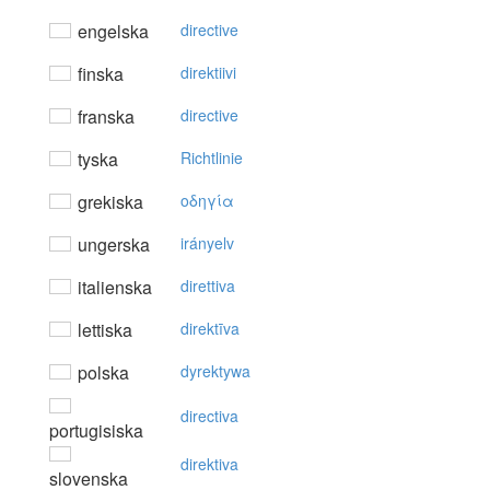
engelska
directive
finska
direktiivi
franska
directive
tyska
Richtlinie
grekiska
oδηγία
ungerska
irányelv
italienska
direttiva
lettiska
direktīva
polska
dyrektywa
directiva
portugisiska
direktiva
slovenska