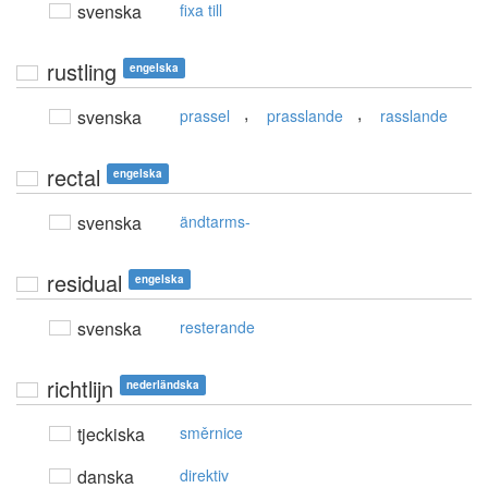
svenska
fixa till
rustling
engelska
,
,
svenska
prassel
prasslande
rasslande
rectal
engelska
svenska
ändtarms-
residual
engelska
svenska
resterande
richtlijn
nederländska
tjeckiska
směrnice
danska
direktiv