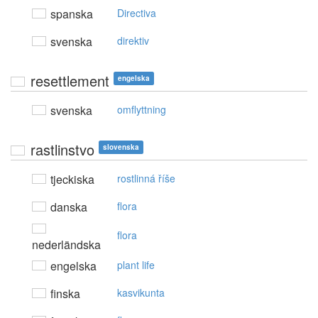
spanska
Directiva
svenska
direktiv
resettlement
engelska
svenska
omflyttning
rastlinstvo
slovenska
tjeckiska
rostlinná říše
danska
flora
flora
nederländska
engelska
plant life
finska
kasvikunta