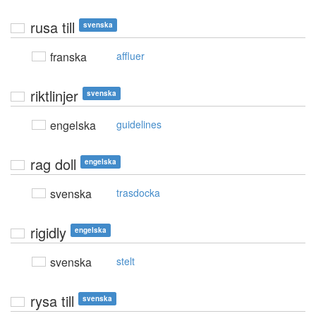
rusa till
svenska
franska
affluer
riktlinjer
svenska
engelska
guidelines
rag doll
engelska
svenska
trasdocka
rigidly
engelska
svenska
stelt
rysa till
svenska