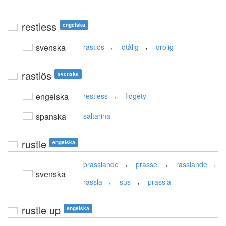
restless
engelska
,
,
svenska
rastlös
otålig
orolig
rastlös
svenska
,
engelska
restless
fidgety
spanska
saltarina
rustle
engelska
,
,
,
prasslande
prassel
rasslande
svenska
,
,
rassla
sus
prassla
rustle up
engelska