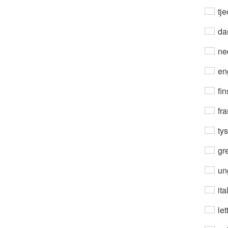
tje
da
ne
en
fin
fra
ty
gre
un
ita
let