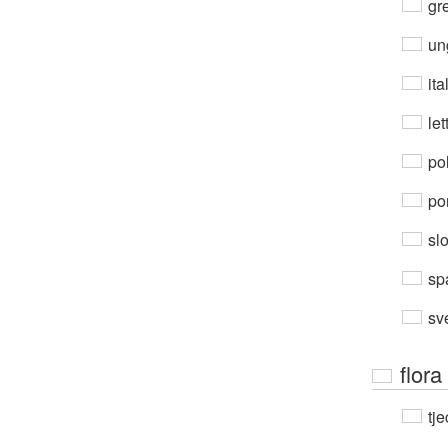
gre
un
ita
let
po
por
sl
sp
sv
flora
tje