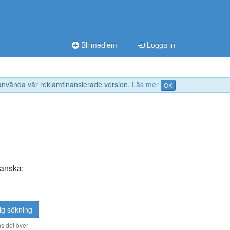
Bli medlem
Logga in
 använda vår reklamfinansierade version.
Läs mer
OK
panska:
ig sökning
s det över