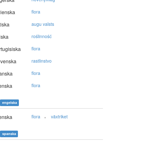
lienska
flora
tiska
augu valsts
lska
roślinność
tugisiska
flora
ovenska
rastlinstvo
anska
flora
enska
flora
engelska
,
enska
flora
växtriket
spanska