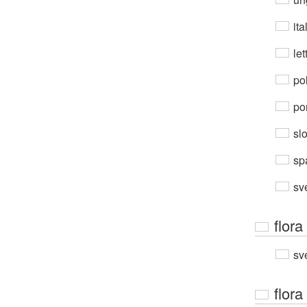
ita
let
po
por
sl
sp
sv
flora
sv
flora