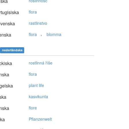
lska
roślinność
tugisiska
flora
ovenska
rastlinstvo
,
enska
flora
blomma
nederländska
ckiska
rostlinná říše
nska
flora
gelska
plant life
ska
kasvikunta
nska
flore
ska
Pflanzenwelt