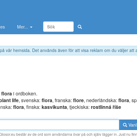
tes
Mer...
 på vår hemsida. Det används även för att visa reklam om du väljer att
r
flora
i ordboken.
plant life
, svenska:
flora
, franska:
flore
, nederländska:
flora
, s
ienska:
flora
, finska:
kasvikunta
, tjeckiska:
rostlinná říše
Vanl
losor.eu består av de ord som användarna övar på och själv lägger in. Just nu finn