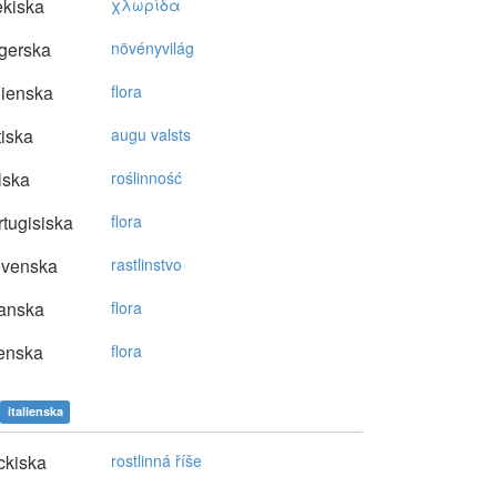
kiska
χλωρίδα
gerska
növényvilág
lienska
flora
tiska
augu valsts
lska
roślinność
tugisiska
flora
ovenska
rastlinstvo
anska
flora
enska
flora
italienska
ckiska
rostlinná říše