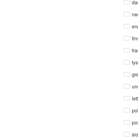
da
ne
en
fin
fra
ty
gre
un
let
po
por
sl