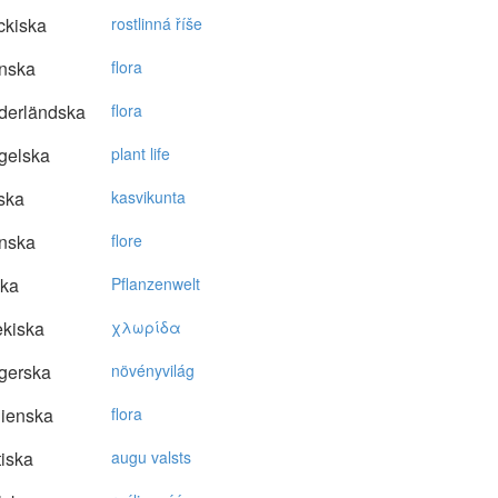
ckiska
rostlinná říše
nska
flora
derländska
flora
gelska
plant life
ska
kasvikunta
nska
flore
ska
Pflanzenwelt
kiska
χλωρίδα
gerska
növényvilág
lienska
flora
tiska
augu valsts