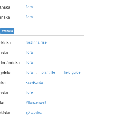
anska
flora
enska
flora
svenska
ckiska
rostlinná říše
nska
flora
derländska
flora
,
,
gelska
flora
plant life
field guide
ska
kasvikunta
nska
flore
ska
Pflanzenwelt
kiska
χλωρίδα