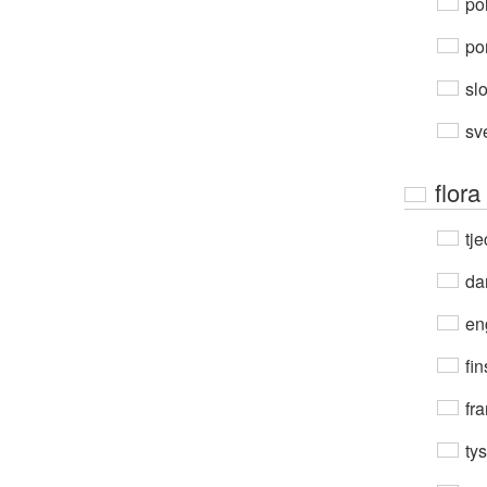
po
por
sl
sv
flora
tje
da
en
fin
fra
ty