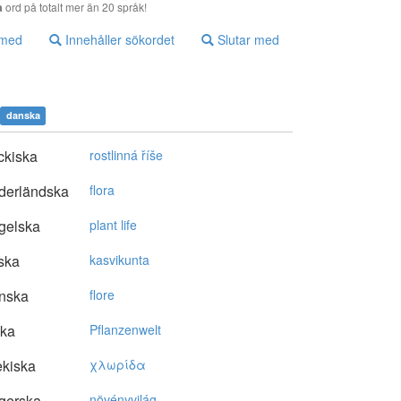
a
ord på totalt mer än 20 språk!
 med
Innehåller sökordet
Slutar med
danska
ckiska
rostlinná říše
derländska
flora
gelska
plant life
ska
kasvikunta
nska
flore
ska
Pflanzenwelt
kiska
χλωρίδα
gerska
növényvilág