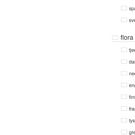
sp
sv
flora
tje
da
ne
en
fin
fra
ty
gre