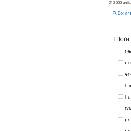
210 000 unik
Börjar
flora
tje
ne
en
fin
fra
ty
gre
un