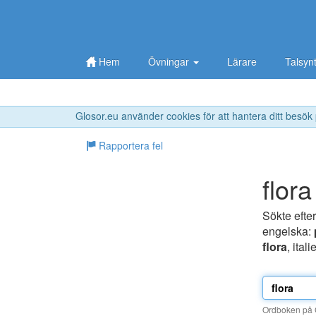
Hem
Övningar
Lärare
Talsyn
Glosor.eu använder cookies för att hantera ditt besök
Rapportera fel
flora
Sökte efte
engelska:
flora
, ital
Ordboken på G