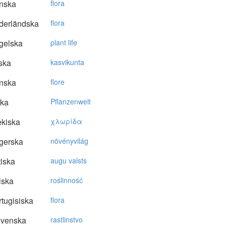
nska
flora
derländska
flora
gelska
plant life
ska
kasvikunta
nska
flore
ska
Pflanzenwelt
kiska
χλωρίδα
gerska
növényvilág
tiska
augu valsts
lska
roślinność
tugisiska
flora
ovenska
rastlinstvo