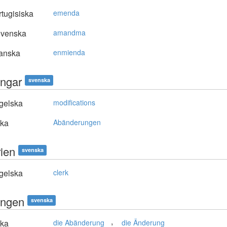
tugisiska
emenda
ovenska
amandma
anska
enmienda
ingar
svenska
gelska
modifications
ska
Abänderungen
rien
svenska
gelska
clerk
ingen
svenska
,
ska
die Abänderung
die Änderung