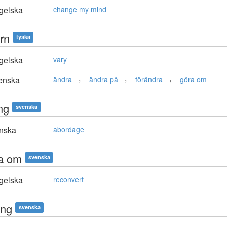
gelska
change my mind
rn
tyska
gelska
vary
,
,
,
enska
ändra
ändra på
förändra
göra om
ng
svenska
nska
abordage
a om
svenska
gelska
reconvert
ing
svenska