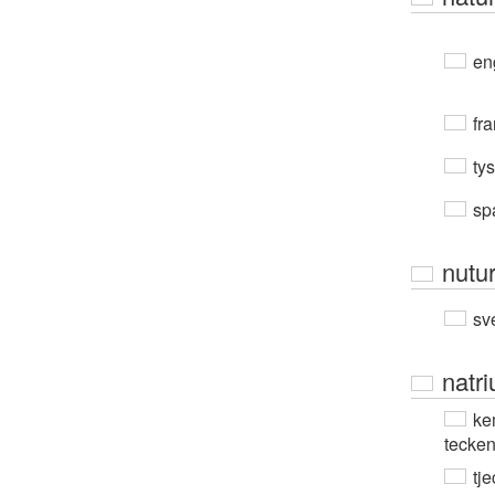
en
fra
ty
sp
nutu
sv
natr
ke
tecke
tje