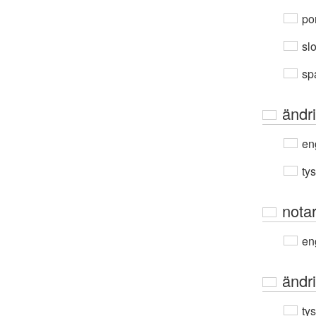
por
sl
sp
ändr
en
ty
nota
en
ändr
ty