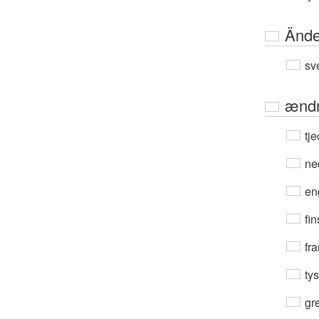
Ände
sv
ændr
tje
ne
en
fin
fra
ty
gre