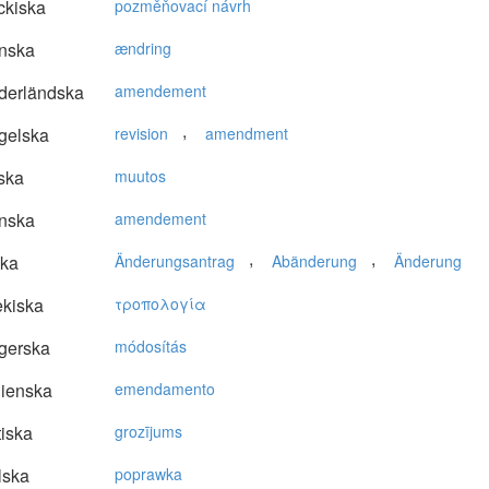
ckiska
pozměňovací návrh
nska
ændring
derländska
amendement
,
gelska
revision
amendment
ska
muutos
nska
amendement
,
,
ska
Änderungsantrag
Abänderung
Änderung
kiska
τρoπoλoγία
gerska
módosítás
lienska
emendamento
tiska
grozījums
lska
poprawka