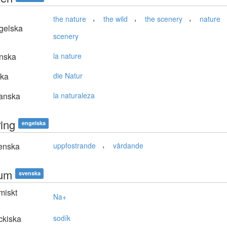
,
,
,
the nature
the wild
the scenery
nature
gelska
scenery
nska
la nature
ska
die Natur
anska
la naturaleza
ring
engelska
,
enska
uppfostrande
vårdande
ium
svenska
miskt
Na+
n
ckiska
sodík