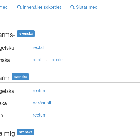
 med
Innehåller sökordet
Slutar med
arms-
svenska
gelska
rectal
,
nska
anal
anale
arm
svenska
gelska
rectum
ska
peräsuoli
in
rectum
a mig
svenska