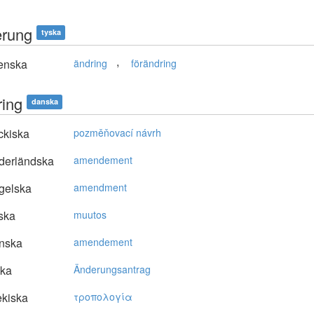
rung
tyska
,
enska
ändring
förändring
ing
danska
ckiska
pozměňovací návrh
derländska
amendement
gelska
amendment
ska
muutos
nska
amendement
ska
Änderungsantrag
kiska
τρoπoλoγία