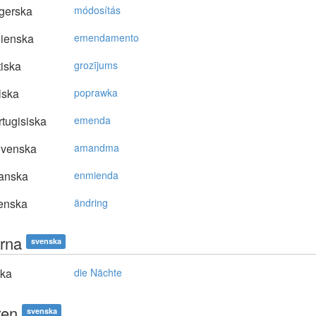
gerska
módosítás
lienska
emendamento
tiska
grozījums
lska
poprawka
tugisiska
emenda
ovenska
amandma
anska
enmienda
enska
ändring
erna
svenska
ska
die Nächte
ren
svenska