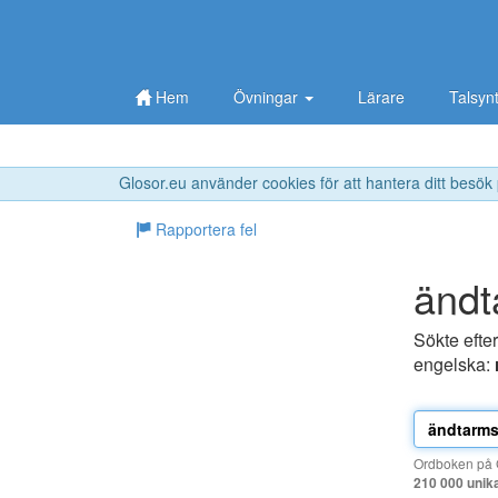
Hem
Övningar
Lärare
Talsyn
Glosor.eu använder cookies för att hantera ditt besök
Rapportera fel
ändt
Sökte efte
engelska:
Ordboken på G
210 000 unik