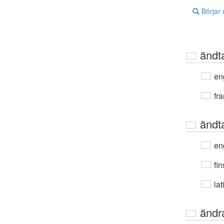
Börjar
ändt
en
fra
ändt
en
fin
lat
ändr