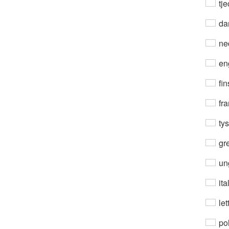
tje
da
ne
en
fin
fra
ty
gre
un
ita
let
po