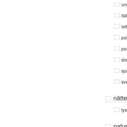
un
ita
let
po
por
sl
sp
sv
nätt
ty
natu