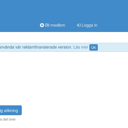
Bli medlem
Logga in
 använda vår reklamfinansierade version.
Läs mer
OK
ig sökning
s det över