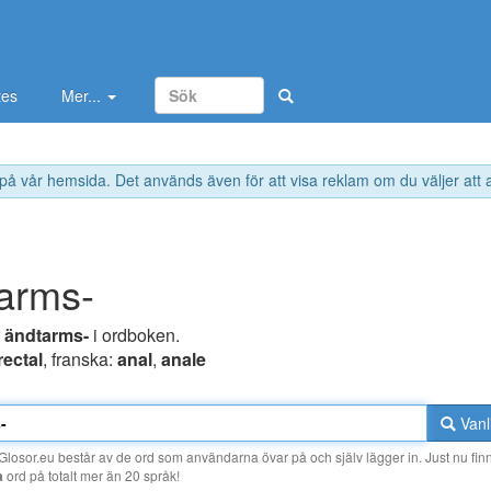
tes
Mer...
 på vår hemsida. Det används även för att visa reklam om du väljer att
arms-
r
ändtarms-
i ordboken.
rectal
, franska:
anal
,
anale
Vanl
losor.eu består av de ord som användarna övar på och själv lägger in. Just nu finn
a
ord på totalt mer än 20 språk!