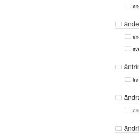
en
ände
en
sv
äntri
fra
ändr
en
ändr