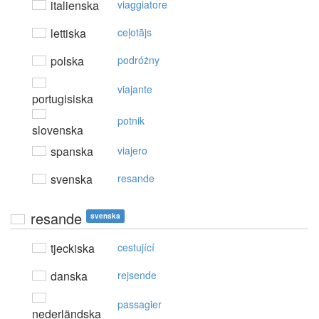
italienska
viaggiatore
lettiska
ceļotājs
polska
podróżny
viajante
portugisiska
potnik
slovenska
spanska
viajero
svenska
resande
resande
svenska
tjeckiska
cestující
danska
rejsende
passagier
nederländska