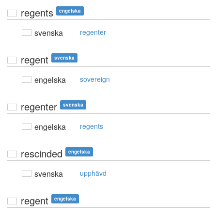
regents
engelska
svenska
regenter
regent
svenska
engelska
sovereign
regenter
svenska
engelska
regents
rescinded
engelska
svenska
upphävd
regent
engelska