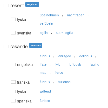
resent
engelska
,
,
übelnehmen
nachtragen
tyska
verübeln
,
svenska
ogilla
starkt ogilla
rasande
svenska
,
,
,
furious
enraged
delirious
,
,
,
,
engelska
irate
livid
furiously
raging
,
mad
fierce
,
franska
furieux
furieuse
tyska
wütend
spanska
furioso