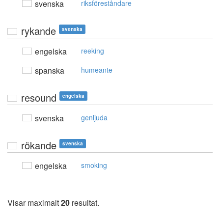
svenska
riksföreståndare
rykande
svenska
engelska
reeking
spanska
humeante
resound
engelska
svenska
genljuda
rökande
svenska
engelska
smoking
Visar maximalt
20
resultat.