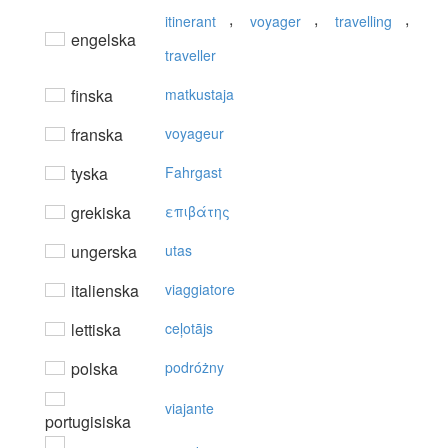
,
,
,
itinerant
voyager
travelling
engelska
traveller
finska
matkustaja
franska
voyageur
tyska
Fahrgast
grekiska
επιβάτης
ungerska
utas
italienska
viaggiatore
lettiska
ceļotājs
polska
podróżny
viajante
portugisiska