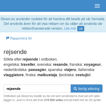
Glosor.eu använder cookies för att hantera ditt besök på vår hemsida.
Det används även för att visa reklam om du väljer att använda vår
reklamfinansierade version.
Läs mer
OK
Rapportera fel
rejsende
Sökte efter
rejsende
i ordboken.
engelska:
traveller
, svenska:
resande
, franska:
voyageur
,
nederländska:
passagier
, spanska:
viajero
, italienska:
viaggiatore
, finska:
matkustaja
, tjeckiska:
cestující
Vanlig sökning
Ordboken på Glosor.eu består av de ord som användarna övar på och själv
lägger in. Just nu finns det över
210 000 unika
ord på totalt mer än 20 språk!