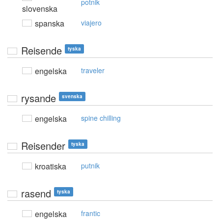
potnik
slovenska
spanska
viajero
Reisende
tyska
engelska
traveler
rysande
svenska
engelska
spine chilling
Reisender
tyska
kroatiska
putnik
rasend
tyska
engelska
frantic