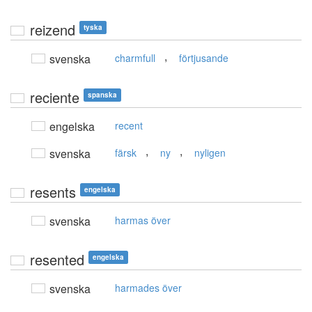
reizend
tyska
,
svenska
charmfull
förtjusande
reciente
spanska
engelska
recent
,
,
svenska
färsk
ny
nyligen
resents
engelska
svenska
harmas över
resented
engelska
svenska
harmades över