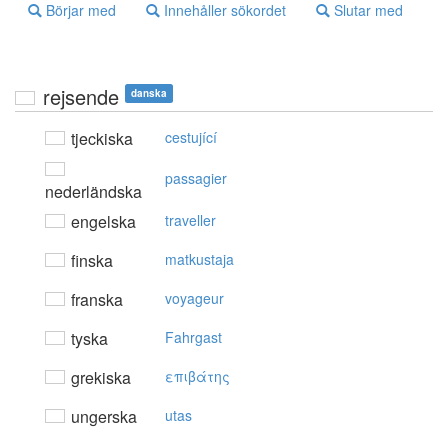
Börjar med
Innehåller sökordet
Slutar med
rejsende
danska
tjeckiska
cestující
passagier
nederländska
engelska
traveller
finska
matkustaja
franska
voyageur
tyska
Fahrgast
grekiska
επιβάτης
ungerska
utas