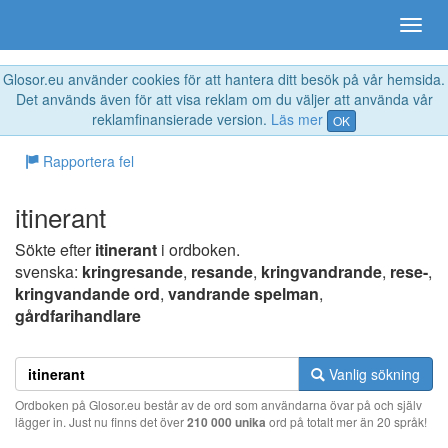
Glosor.eu använder cookies för att hantera ditt besök på vår hemsida.
Det används även för att visa reklam om du väljer att använda vår
reklamfinansierade version.
Läs mer
OK
Rapportera fel
itinerant
Sökte efter
itinerant
i ordboken.
svenska:
kringresande
,
resande
,
kringvandrande
,
rese-
,
kringvandande ord
,
vandrande spelman
,
gårdfarihandlare
Vanlig sökning
Ordboken på Glosor.eu består av de ord som användarna övar på och själv
lägger in. Just nu finns det över
210 000 unika
ord på totalt mer än 20 språk!