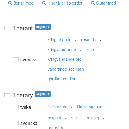
Börjar med
Innehåller sökordet
Slutar med
itinerant
engelska
,
,
kringresande
resande
,
,
kringvandrande
rese-
,
svenska
kringvandande ord
,
vandrande spelman
gårdfarihandlare
itinerary
engelska
,
tyska
Reiseroute
Reisetagebuch
,
,
,
resplan
rutt
resväg
svenska
program