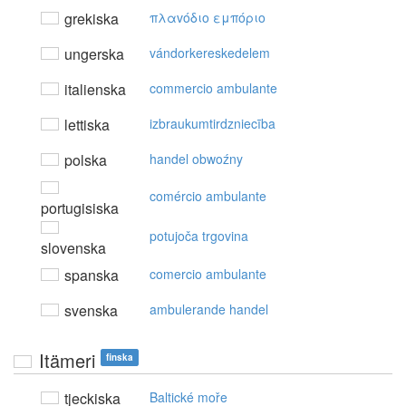
grekiska
πλαvόδιo εμπόριo
ungerska
vándorkereskedelem
italienska
commercio ambulante
lettiska
izbraukumtirdzniecība
polska
handel obwoźny
comércio ambulante
portugisiska
potujoča trgovina
slovenska
spanska
comercio ambulante
svenska
ambulerande handel
Itämeri
finska
tjeckiska
Baltické moře