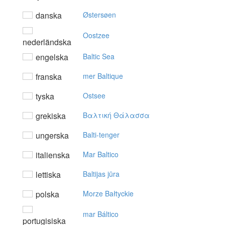
danska
Østersøen
Oostzee
nederländska
engelska
Baltic Sea
franska
mer Baltique
tyska
Ostsee
grekiska
Bαλτική Θάλασσα
ungerska
Balti-tenger
italienska
Mar Baltico
lettiska
Baltijas jūra
polska
Morze Bałtyckie
mar Báltico
portugisiska