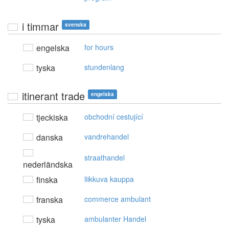
i timmar
svenska
engelska
for hours
tyska
stundenlang
itinerant trade
engelska
tjeckiska
obchodní cestující
danska
vandrehandel
straathandel
nederländska
finska
liikkuva kauppa
franska
commerce ambulant
tyska
ambulanter Handel