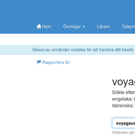
Hem
Övningar
Lärare
Talsyn
Glosor.eu använder cookies för att hantera ditt besök
Rapportera fel
voya
Sökte efte
engelska:
italienska:
Ordboken på G