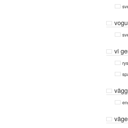
sv
vogu
sv
vi ge
ry
sp
vägg
en
väge