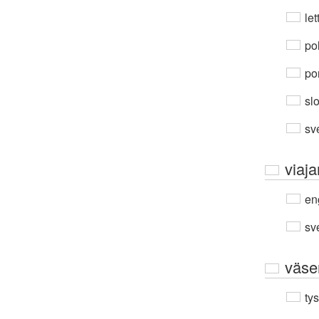
let
po
por
sl
sv
viaja
en
sv
väse
ty