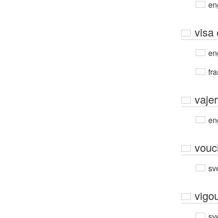
en
visa 
en
fra
vajer
en
vouc
sv
vigo
sv