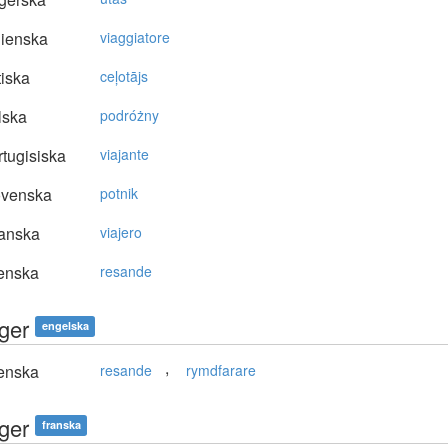
lienska
viaggiatore
tiska
ceļotājs
lska
podróżny
tugisiska
viajante
ovenska
potnik
anska
viajero
enska
resande
ger
engelska
,
enska
resande
rymdfarare
ger
franska