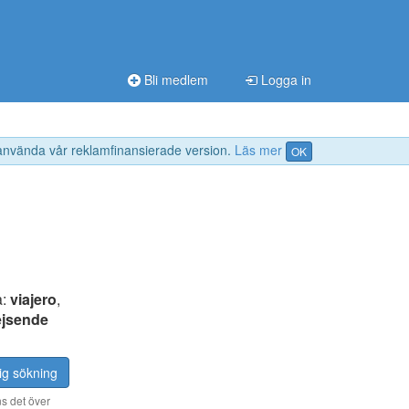
Bli medlem
Logga in
 använda vår reklamfinansierade version.
Läs mer
OK
a:
viajero
,
ejsende
ig sökning
s det över