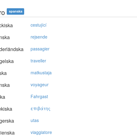
ro
spanska
ckiska
cestující
nska
rejsende
derländska
passagier
gelska
traveller
ska
matkustaja
nska
voyageur
ska
Fahrgast
kiska
επιβάτης
gerska
utas
lienska
viaggiatore