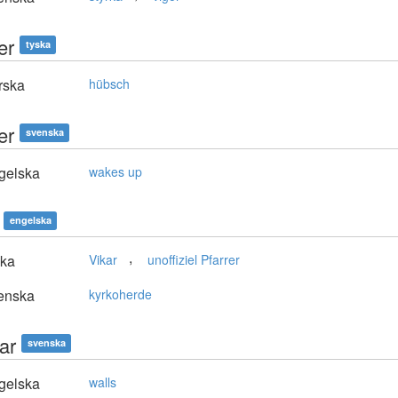
er
tyska
rska
hübsch
er
svenska
gelska
wakes up
engelska
,
ska
Vikar
unoffiziel Pfarrer
enska
kyrkoherde
ar
svenska
gelska
walls