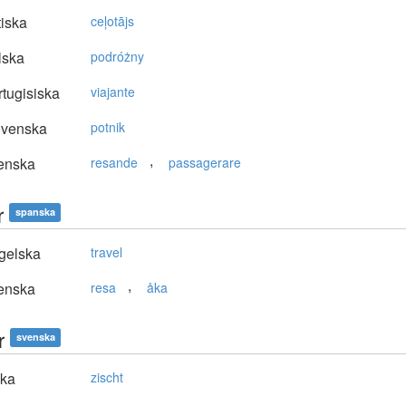
tiska
ceļotājs
lska
podróżny
tugisiska
viajante
ovenska
potnik
,
enska
resande
passagerare
r
spanska
gelska
travel
,
enska
resa
åka
r
svenska
ska
zischt