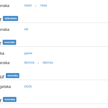
,
enska
reser
resa
r
isländska
enska
vik
r
svenska
ska
даём
,
anska
demos
damos
ur
svenska
gelska
clock
r
svenska