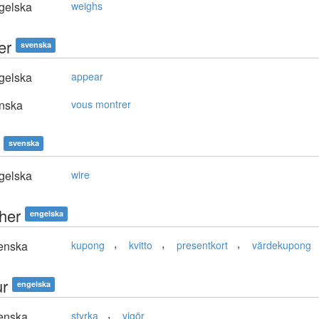
gelska
weighs
er
svenska
gelska
appear
nska
vous montrer
svenska
gelska
wire
her
engelska
,
,
,
enska
kupong
kvitto
presentkort
värdekupong
ur
engelska
,
enska
styrka
vigör