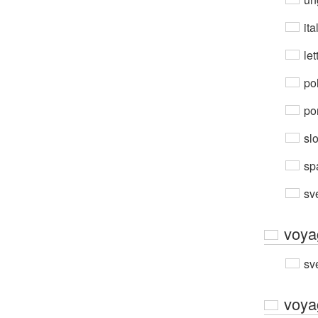
ita
let
po
por
sl
sp
sv
voya
sv
voya