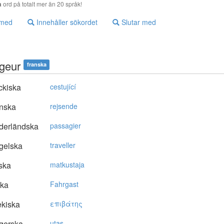
a
ord på totalt mer än 20 språk!
 med
Innehåller sökordet
Slutar med
geur
franska
ckiska
cestující
nska
rejsende
derländska
passagier
gelska
traveller
ska
matkustaja
ska
Fahrgast
kiska
επιβάτης
gerska
utas