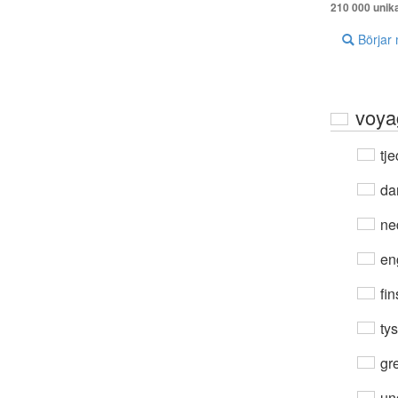
210 000 unik
Börjar
voya
tje
da
ne
en
fin
ty
gre
un