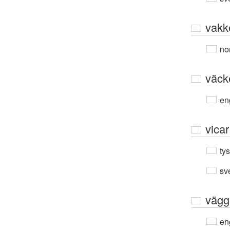
vakk
no
väck
en
vicar
ty
sv
vägg
en