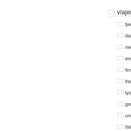
viaje
tje
da
ne
en
fin
fra
ty
gre
un
ita