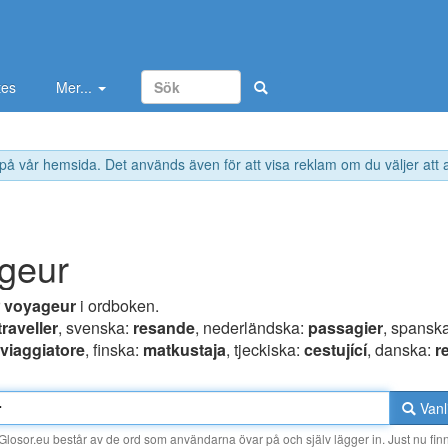
tes
Mer...
 på vår hemsida. Det används även för att visa reklam om du väljer att
geur
r
voyageur
i ordboken.
traveller
, svenska:
resande
, nederländska:
passagier
, spansk
viaggiatore
, finska:
matkustaja
, tjeckiska:
cestující
, danska:
r
Vanl
losor.eu består av de ord som användarna övar på och själv lägger in. Just nu finn