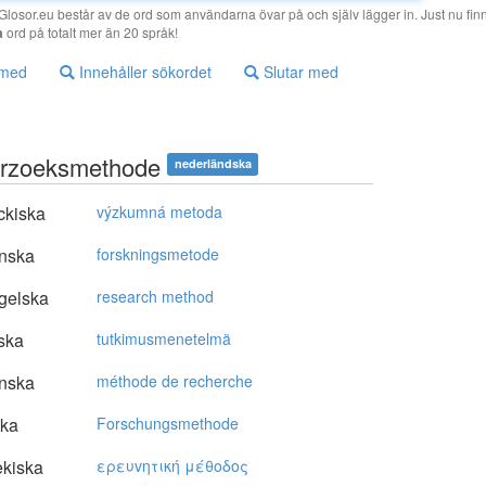
losor.eu består av de ord som användarna övar på och själv lägger in. Just nu finn
a
ord på totalt mer än 20 språk!
 med
Innehåller sökordet
Slutar med
rzoeksmethode
nederländska
ckiska
výzkumná metoda
nska
forskningsmetode
gelska
research method
ska
tutkimusmenetelmä
nska
méthode de recherche
ska
Forschungsmethode
kiska
ερευvητική μέθoδoς