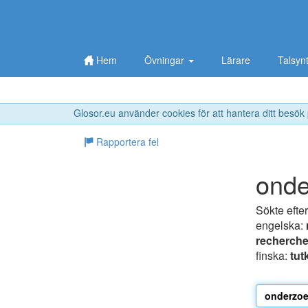
Hem
Övningar
Lärare
Talsyn
Glosor.eu använder cookies för att hantera ditt besök
Rapportera fel
ond
Sökte efte
engelska:
recherch
finska:
tu