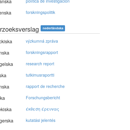
anska
política de investigación
enska
forskningspolitik
rzoeksverslag
nederländska
ckiska
výzkumná zpráva
nska
forskningsrapport
gelska
research report
ska
tutkimusraportti
nska
rapport de recherche
ska
Forschungsbericht
kiska
έκθεση έρευvας
gerska
kutatási jelentés