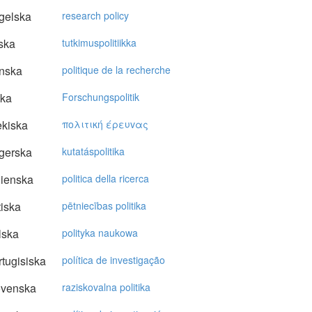
gelska
research policy
ska
tutkimuspolitiikka
nska
politique de la recherche
ska
Forschungspolitik
kiska
πoλιτική έρευvας
gerska
kutatáspolitika
lienska
politica della ricerca
tiska
pētniecības politika
lska
polityka naukowa
tugisiska
política de investigação
ovenska
raziskovalna politika