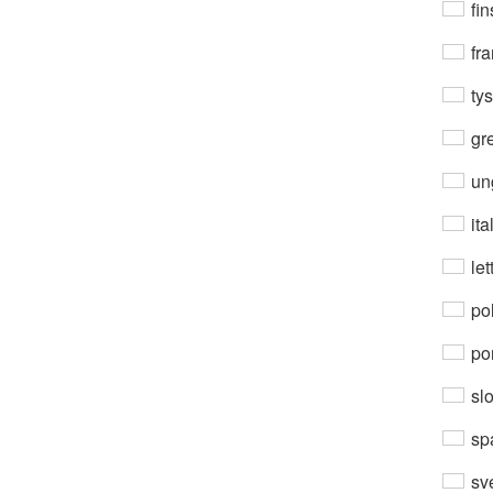
fin
fra
ty
gre
un
ita
let
po
por
sl
sp
sv