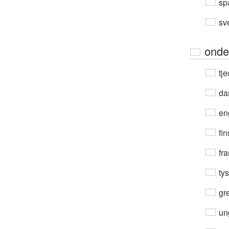
sp
sv
onde
tje
da
en
fin
fra
ty
gre
un