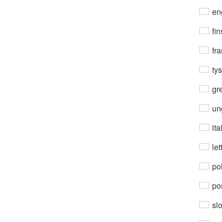
en
fin
fra
ty
gre
un
ita
let
po
por
sl