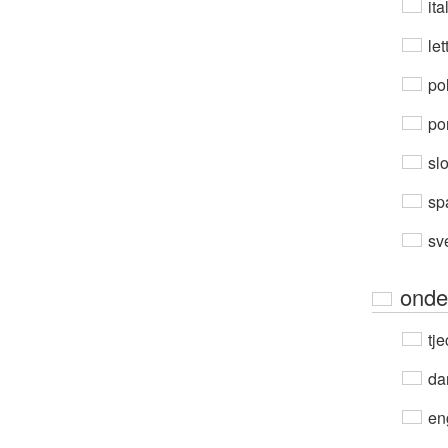
ita
let
po
por
sl
sp
sv
onde
tje
da
en