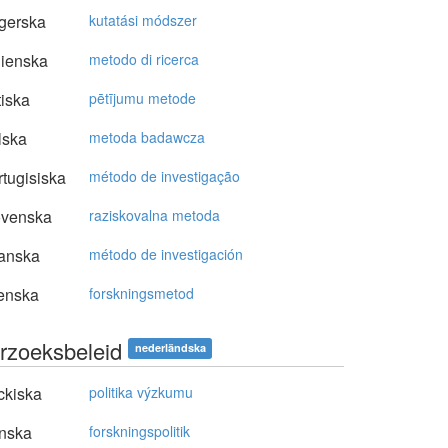
gerska
kutatási módszer
lienska
metodo di ricerca
tiska
pētījumu metode
lska
metoda badawcza
tugisiska
método de investigação
ovenska
raziskovalna metoda
anska
método de investigación
enska
forskningsmetod
rzoeksbeleid
nederländska
ckiska
politika výzkumu
nska
forskningspolitik