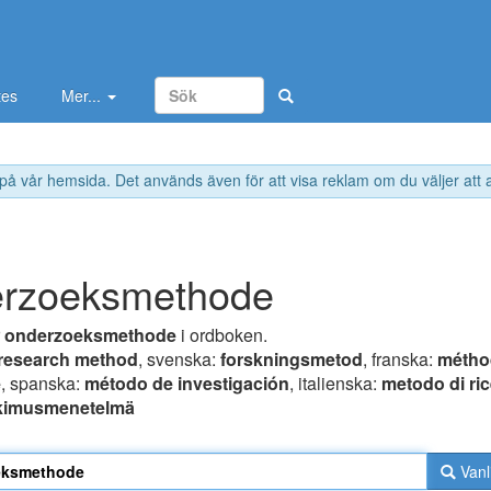
tes
Mer...
 på vår hemsida. Det används även för att visa reklam om du väljer att
erzoeksmethode
r
onderzoeksmethode
i ordboken.
research method
, svenska:
forskningsmetod
, franska:
métho
e
, spanska:
método de investigación
, italienska:
metodo di ri
tkimusmenetelmä
Vanl