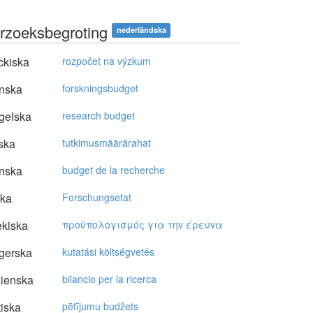
rzoeksbegroting
nederländska
ckiska
rozpočet na výzkum
nska
forskningsbudget
gelska
research budget
ska
tutkimusmäärärahat
nska
budget de la recherche
ska
Forschungsetat
kiska
πρoϋπoλoγισμός για τηv έρευvα
gerska
kutatási költségvetés
lienska
bilancio per la ricerca
tiska
pētījumu budžets