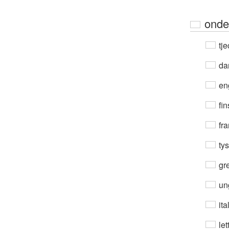
onde
tje
da
en
fin
fra
ty
gre
un
ita
let