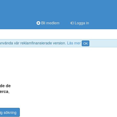
Bli medlem
Logga in
 använda vår reklamfinansierade version.
Läs mer
OK
de de
cerca
,
ig sökning