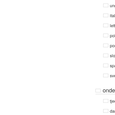
un
ita
let
po
por
sl
sp
sv
onde
tje
da