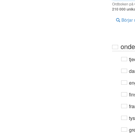
Ordboken på G
210 000 unik
Börjar
onde
tje
da
en
fin
fra
ty
gre