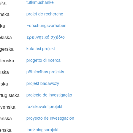
ska
tutkimushanke
nska
projet de recherche
ska
Forschungsvorhaben
kiska
ερευvητικό σχέδιo
gerska
kutatási projekt
lienska
progetto di ricerca
tiska
pētniecības projekts
lska
projekt badawczy
tugisiska
projecto de investigação
ovenska
raziskovalni projekt
anska
proyecto de investigación
enska
forskningsprojekt