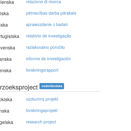
lienska
relazione di ricerca
tiska
pētniecības darba pārskats
lska
sprawozdanie z badań
tugisiska
relatório de investigação
ovenska
raziskovalno poročilo
anska
informe de investigación
enska
forskningsrapport
rzoeksproject
nederländska
ckiska
výzkumný projekt
nska
forskningsprojekt
gelska
research project