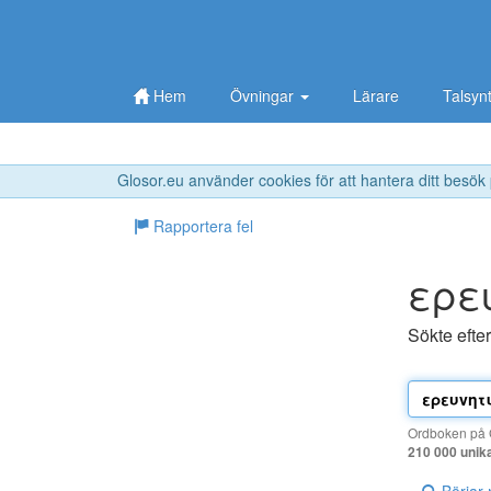
Hem
Övningar
Lärare
Talsyn
Glosor.eu använder cookies för att hantera ditt besök
Rapportera fel
ερε
Sökte efte
Ordboken på G
210 000 unik