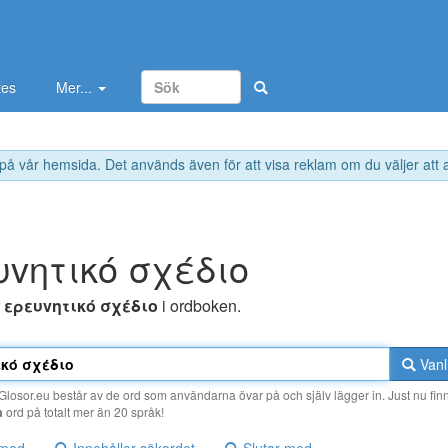
tes
Mer...
 på vår hemsida. Det används även för att visa reklam om du väljer att
υvητικό σχέδιo
r
ερευvητικό σχέδιo
i ordboken.
Vanl
losor.eu består av de ord som användarna övar på och själv lägger in. Just nu finn
a
ord på totalt mer än 20 språk!