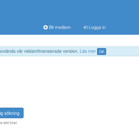
Bli medlem
Logga in
 använda vår reklamfinansierade version.
Läs mer
OK
ig sökning
s det över