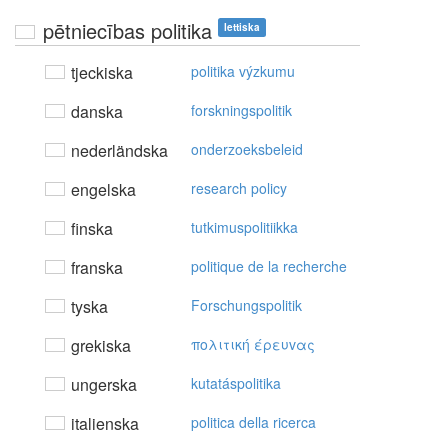
pētniecības politika
lettiska
tjeckiska
politika výzkumu
danska
forskningspolitik
nederländska
onderzoeksbeleid
engelska
research policy
finska
tutkimuspolitiikka
franska
politique de la recherche
tyska
Forschungspolitik
grekiska
πoλιτική έρευvας
ungerska
kutatáspolitika
italienska
politica della ricerca