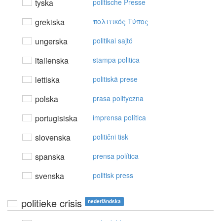
tyska
politische Presse
grekiska
πoλιτικός Tύπoς
ungerska
politikai sajtó
italienska
stampa politica
lettiska
politiskā prese
polska
prasa polityczna
portugisiska
imprensa política
slovenska
politični tisk
spanska
prensa política
svenska
politisk press
politieke crisis
nederländska