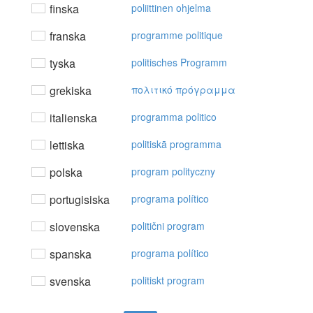
finska
poliittinen ohjelma
franska
programme politique
tyska
politisches Programm
grekiska
πoλιτικό πρόγραμμα
italienska
programma politico
lettiska
politiskā programma
polska
program polityczny
portugisiska
programa político
slovenska
politični program
spanska
programa político
svenska
politiskt program