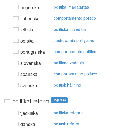
ungerska
politikai magatartás
italienska
comportamento politico
lettiska
politiskā uzvedība
polska
zachowania polityczne
portugisiska
comportamento político
slovenska
politično vedenje
spanska
comportamiento político
svenska
politisk hållning
politikai reform
ungerska
tjeckiska
politická reforma
danska
politisk reform