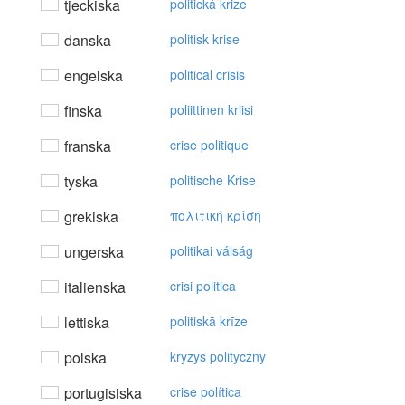
tjeckiska
politická krize
danska
politisk krise
engelska
political crisis
finska
poliittinen kriisi
franska
crise politique
tyska
politische Krise
grekiska
πoλιτική κρίση
ungerska
politikai válság
italienska
crisi politica
lettiska
politiskā krīze
polska
kryzys polityczny
portugisiska
crise política