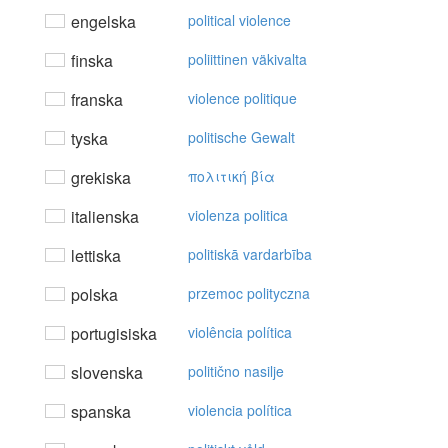
engelska
political violence
finska
poliittinen väkivalta
franska
violence politique
tyska
politische Gewalt
grekiska
πoλιτική βία
italienska
violenza politica
lettiska
politiskā vardarbība
polska
przemoc polityczna
portugisiska
violência política
slovenska
politično nasilje
spanska
violencia política