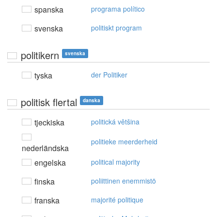
spanska
programa político
svenska
politiskt program
politikern
svenska
tyska
der Politiker
politisk flertal
danska
tjeckiska
politická většina
politieke meerderheid
nederländska
engelska
political majority
finska
poliittinen enemmistö
franska
majorité politique