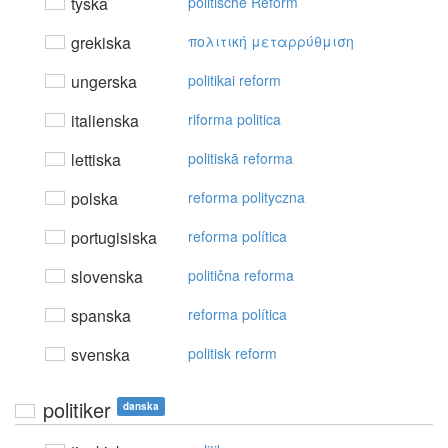
tyska
politische Reform
grekiska
πoλιτική μεταρρύθμιση
ungerska
politikai reform
italienska
riforma politica
lettiska
politiskā reforma
polska
reforma polityczna
portugisiska
reforma política
slovenska
politična reforma
spanska
reforma política
svenska
politisk reform
politiker
danska