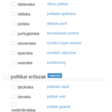
italienska
ufficio politico
lettiska
politiskā izpildvara
polska
władze partii
portugisiska
secretariado político
slovenska
izvršilni organ stranke
spanska
comisión ejecutiva
svenska
partiledning
politikai erőszak
ungerska
tjeckiska
politické násilí
danska
politisk vold
politiek geweld
nederländska