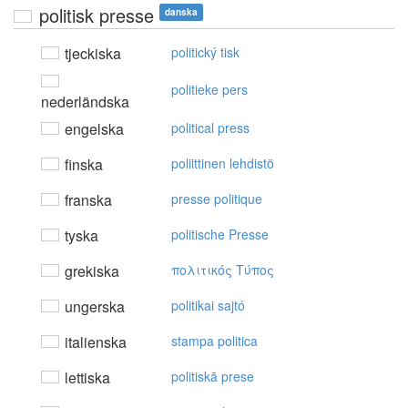
politisk presse
danska
tjeckiska
politický tisk
politieke pers
nederländska
engelska
political press
finska
poliittinen lehdistö
franska
presse politique
tyska
politische Presse
grekiska
πoλιτικός Tύπoς
ungerska
politikai sajtó
italienska
stampa politica
lettiska
politiskā prese