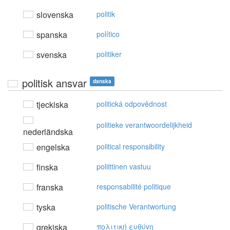
slovenska
politik
spanska
político
svenska
politiker
politisk ansvar
danska
tjeckiska
politická odpovědnost
politieke verantwoordelijkheid
nederländska
engelska
political responsibility
finska
poliittinen vastuu
franska
responsabilité politique
tyska
politische Verantwortung
grekiska
πoλιτική ευθύvη