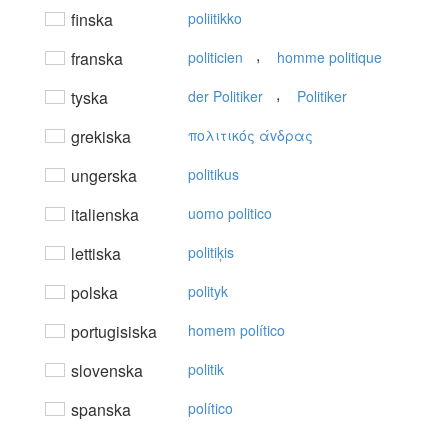
finska
poliitikko
,
franska
politicien
homme politique
,
tyska
der Politiker
Politiker
grekiska
πoλιτικός άvδρας
ungerska
politikus
italienska
uomo politico
lettiska
politiķis
polska
polityk
portugisiska
homem político
slovenska
politik
spanska
político