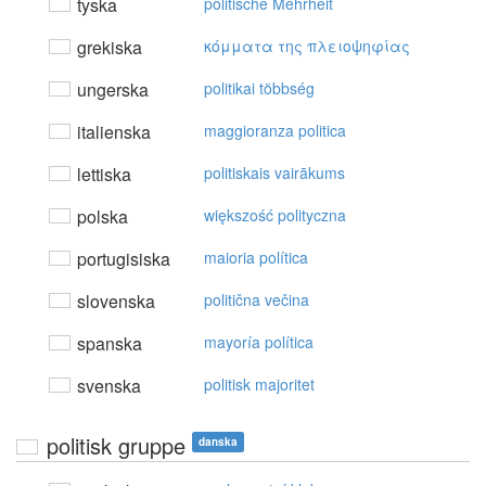
tyska
politische Mehrheit
grekiska
κόμματα της πλειoψηφίας
ungerska
politikai többség
italienska
maggioranza politica
lettiska
politiskais vairākums
polska
większość polityczna
portugisiska
maioria política
slovenska
politična večina
spanska
mayoría política
svenska
politisk majoritet
politisk gruppe
danska