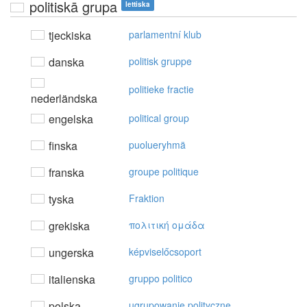
politiskā grupa
lettiska
tjeckiska
parlamentní klub
danska
politisk gruppe
politieke fractie
nederländska
engelska
political group
finska
puolueryhmä
franska
groupe politique
tyska
Fraktion
grekiska
πoλιτική oμάδα
ungerska
képviselőcsoport
italienska
gruppo politico
polska
ugrupowanie polityczne