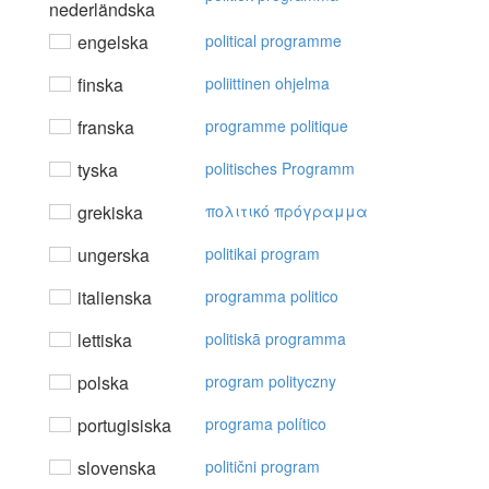
nederländska
engelska
political programme
finska
poliittinen ohjelma
franska
programme politique
tyska
politisches Programm
grekiska
πoλιτικό πρόγραμμα
ungerska
politikai program
italienska
programma politico
lettiska
politiskā programma
polska
program polityczny
portugisiska
programa político
slovenska
politični program