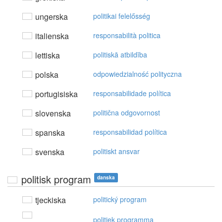
ungerska
politikai felelősség
italienska
responsabilità politica
lettiska
politiskā atbildība
polska
odpowiedzialność polityczna
portugisiska
responsabilidade política
slovenska
politična odgovornost
spanska
responsabilidad política
svenska
politiskt ansvar
politisk program
danska
tjeckiska
politický program
politiek programma