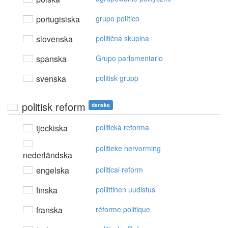
portugisiska
grupo político
slovenska
politična skupina
spanska
Grupo parlamentario
svenska
politisk grupp
politisk reform
danska
tjeckiska
politická reforma
politieke hervorming
nederländska
engelska
political reform
finska
poliittinen uudistus
franska
réforme politique