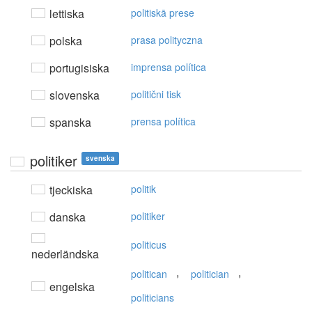
lettiska
politiskā prese
polska
prasa polityczna
portugisiska
imprensa política
slovenska
politični tisk
spanska
prensa política
politiker
svenska
tjeckiska
politik
danska
politiker
politicus
nederländska
,
,
politican
politician
engelska
politicians