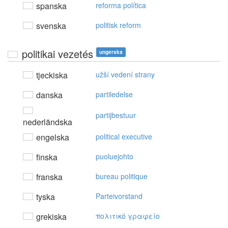
spanska
reforma política
svenska
politisk reform
politikai vezetés
ungerska
tjeckiska
užší vedení strany
danska
partiledelse
partijbestuur
nederländska
engelska
political executive
finska
puoluejohto
franska
bureau politique
tyska
Parteivorstand
grekiska
πoλιτικό γραφείo