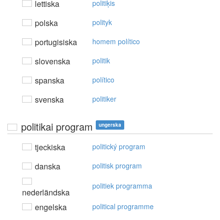
lettiska
politiķis
polska
polityk
portugisiska
homem político
slovenska
politik
spanska
político
svenska
politiker
politikai program
ungerska
tjeckiska
politický program
danska
politisk program
politiek programma
nederländska
engelska
political programme