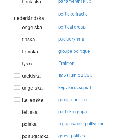
tjeckiska
parlamentní klub
politieke fractie
nederländska
engelska
political group
finska
puolueryhmä
franska
groupe politique
tyska
Fraktion
grekiska
πoλιτική oμάδα
ungerska
képviselőcsoport
italienska
gruppo politico
lettiska
politiskā grupa
polska
ugrupowanie polityczne
portugisiska
grupo político