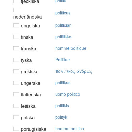
tjeckiska
politik
politicus
nederländska
engelska
politician
finska
poliitikko
franska
homme politique
tyska
Politiker
grekiska
πoλιτικός άvδρας
ungerska
politikus
italienska
uomo politico
lettiska
politiķis
polska
polityk
portugisiska
homem político