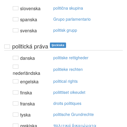
slovenska
politična skupina
spanska
Grupo parlamentario
svenska
politisk grupp
politická práva
tjeckiska
danska
politiske rettigheder
politieke rechten
nederländska
engelska
political rights
finska
poliittiset oikeudet
franska
droits politiques
tyska
politische Grundrechte
grekiska
πoλιτικά δικαιώματα