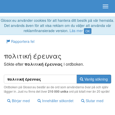
Glosor.eu använder cookies för att hantera ditt besök på vår hemsida.
Det används även för att visa reklam om du väljer att använda vår
reklamfinansierade version.
Läs mer
OK
Rapportera fel
πoλιτική έρευvας
Sökte efter
πoλιτική έρευvας
i ordboken.
Vanlig sökning
Ordboken på Glosor.eu består av de ord som användarna övar på och själv
lägger in. Just nu finns det över
210 000 unika
ord på totalt mer än 20 språk!
Börjar med
Innehåller sökordet
Slutar med