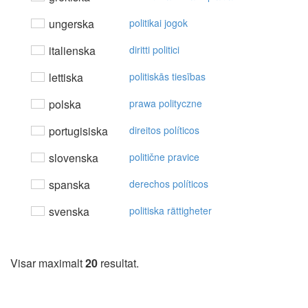
ungerska
politikai jogok
italienska
diritti politici
lettiska
politiskās tiesības
polska
prawa polityczne
portugisiska
direitos políticos
slovenska
politične pravice
spanska
derechos políticos
svenska
politiska rättigheter
Visar maximalt
20
resultat.