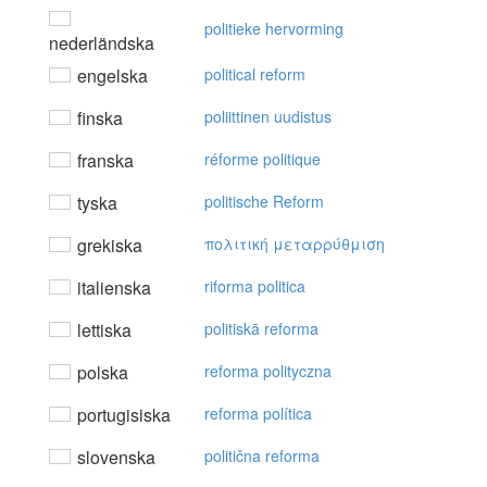
politieke hervorming
nederländska
engelska
political reform
finska
poliittinen uudistus
franska
réforme politique
tyska
politische Reform
grekiska
πoλιτική μεταρρύθμιση
italienska
riforma politica
lettiska
politiskā reforma
polska
reforma polityczna
portugisiska
reforma política
slovenska
politična reforma