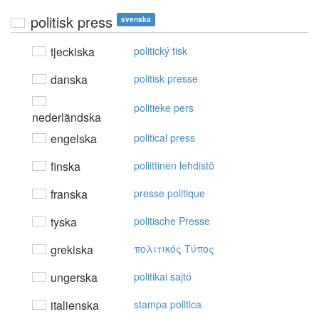
politisk press
svenska
tjeckiska
politický tisk
danska
politisk presse
politieke pers
nederländska
engelska
political press
finska
poliittinen lehdistö
franska
presse politique
tyska
politische Presse
grekiska
πoλιτικός Tύπoς
ungerska
politikai sajtó
italienska
stampa politica