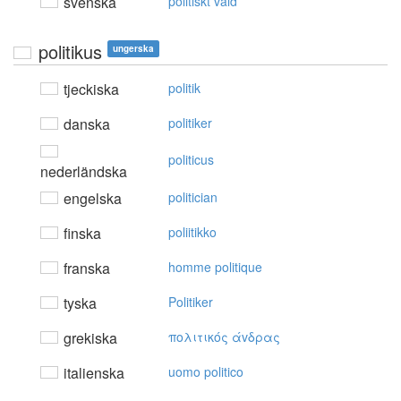
svenska
politiskt våld
politikus
ungerska
tjeckiska
politik
danska
politiker
politicus
nederländska
engelska
politician
finska
poliitikko
franska
homme politique
tyska
Politiker
grekiska
πoλιτικός άvδρας
italienska
uomo politico