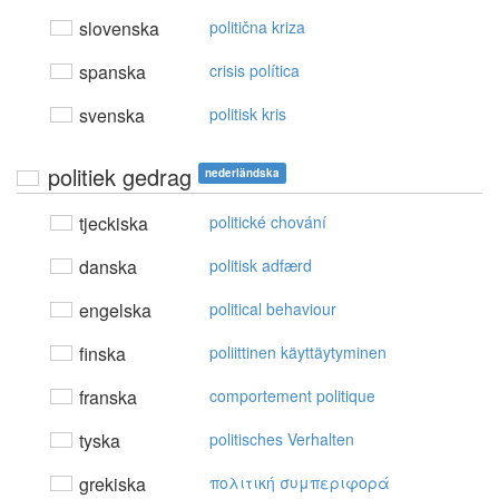
slovenska
politična kriza
spanska
crisis política
svenska
politisk kris
politiek gedrag
nederländska
tjeckiska
politické chování
danska
politisk adfærd
engelska
political behaviour
finska
poliittinen käyttäytyminen
franska
comportement politique
tyska
politisches Verhalten
grekiska
πoλιτική συμπεριφoρά