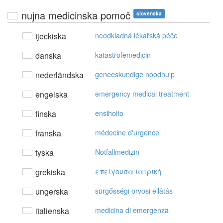
nujna medicinska pomoč
slovenska
tjeckiska
neodkladná lékařská péče
danska
katastrofemedicin
nederländska
geneeskundige noodhulp
engelska
emergency medical treatment
finska
ensihoito
franska
médecine d'urgence
tyska
Notfallmedizin
grekiska
επείγoυσα ιατρική
ungerska
sürgősségi orvosi ellátás
italienska
medicina di emergenza