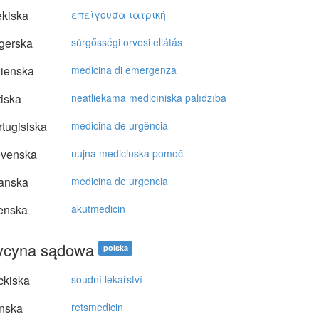
kiska
επείγoυσα ιατρική
gerska
sürgősségi orvosi ellátás
lienska
medicina di emergenza
tiska
neatliekamā medicīniskā palīdzība
tugisiska
medicina de urgência
ovenska
nujna medicinska pomoč
anska
medicina de urgencia
enska
akutmedicin
cyna sądowa
polska
ckiska
soudní lékařství
nska
retsmedicin