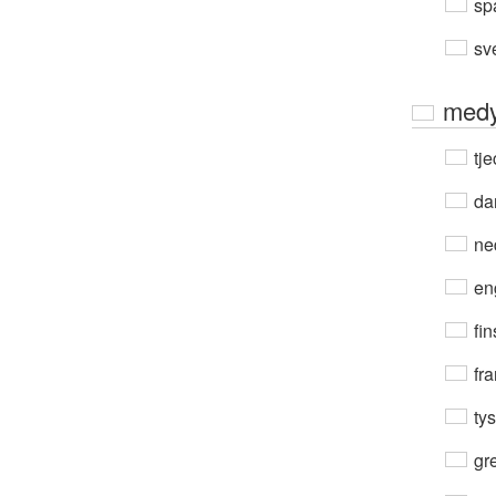
sp
sv
medy
tje
da
ne
en
fin
fra
ty
gre