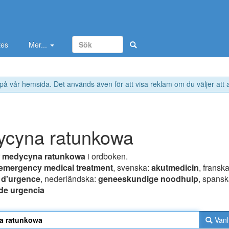
tes
Mer...
 på vår hemsida. Det används även för att visa reklam om du väljer att
cyna ratunkowa
r
medycyna ratunkowa
i ordboken.
emergency medical treatment
, svenska:
akutmedicin
, franska
 d'urgence
, nederländska:
geneeskundige noodhulp
, spansk
de urgencia
Vanl