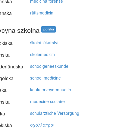
anska
medicina forense
enska
rättsmedicin
cyna szkolna
polska
ckiska
školní lékařství
nska
skolemedicin
derländska
schoolgeneeskunde
gelska
school medicine
ska
kouluterveydenhuolto
nska
médecine scolaire
ska
schulärztliche Versorgung
kiska
σχoλίατρoι