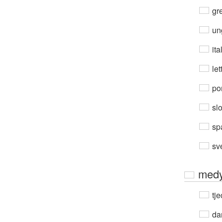
gre
un
ita
let
por
sl
sp
sv
medy
tje
da