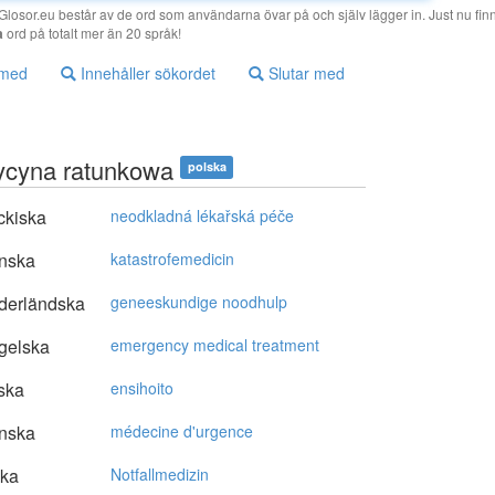
losor.eu består av de ord som användarna övar på och själv lägger in. Just nu finn
a
ord på totalt mer än 20 språk!
 med
Innehåller sökordet
Slutar med
cyna ratunkowa
polska
ckiska
neodkladná lékařská péče
nska
katastrofemedicin
derländska
geneeskundige noodhulp
gelska
emergency medical treatment
ska
ensihoito
nska
médecine d'urgence
ska
Notfallmedizin