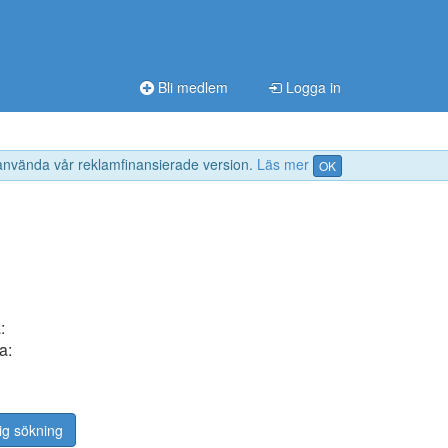
Bli medlem
Logga in
 använda vår reklamfinansierade version.
Läs mer
OK
:
a:
ig sökning