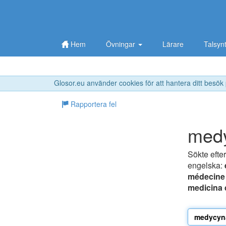
Hem
Övningar
Lärare
Talsyn
Glosor.eu använder cookies för att hantera ditt besök
Rapportera fel
medy
Sökte efte
engelska:
médecine
medicina 