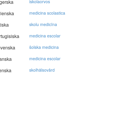
gerska
iskolaorvos
lienska
medicina scolastica
tiska
skolu medicīna
tugisiska
medicina escolar
ovenska
šolska medicina
anska
medicina escolar
enska
skolhälsovård