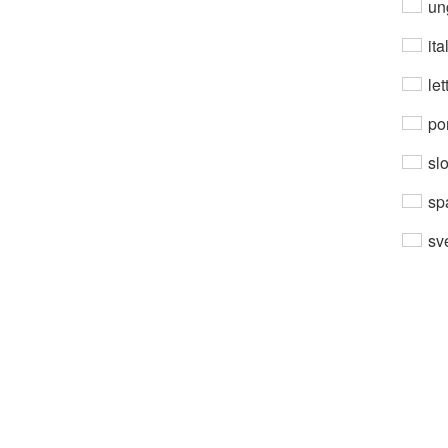
un
ita
let
por
sl
sp
sv