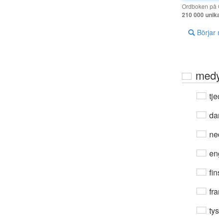
Ordboken på G
210 000 unik
Börjar
medy
tje
da
ne
en
fin
fra
ty