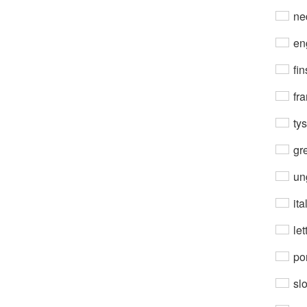
ne
en
fin
fra
ty
gre
un
ita
let
por
sl