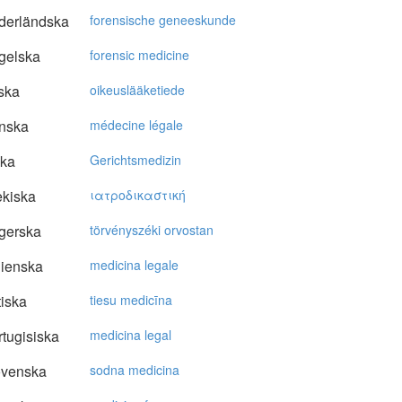
derländska
forensische geneeskunde
gelska
forensic medicine
ska
oikeuslääketiede
nska
médecine légale
ska
Gerichtsmedizin
kiska
ιατρoδικαστική
gerska
törvényszéki orvostan
lienska
medicina legale
tiska
tiesu medicīna
tugisiska
medicina legal
ovenska
sodna medicina