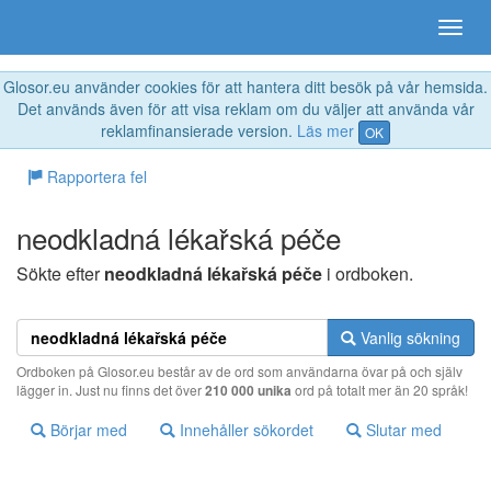
Glosor.eu använder cookies för att hantera ditt besök på vår hemsida.
Det används även för att visa reklam om du väljer att använda vår
reklamfinansierade version.
Läs mer
OK
Rapportera fel
neodkladná lékařská péče
Sökte efter
neodkladná lékařská péče
i ordboken.
Vanlig sökning
Ordboken på Glosor.eu består av de ord som användarna övar på och själv
lägger in. Just nu finns det över
210 000 unika
ord på totalt mer än 20 språk!
Börjar med
Innehåller sökordet
Slutar med