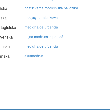
tiska
neatliekamā medicīniskā palīdzība
lska
medycyna ratunkowa
tugisiska
medicina de urgência
ovenska
nujna medicinska pomoč
anska
medicina de urgencia
enska
akutmedicin