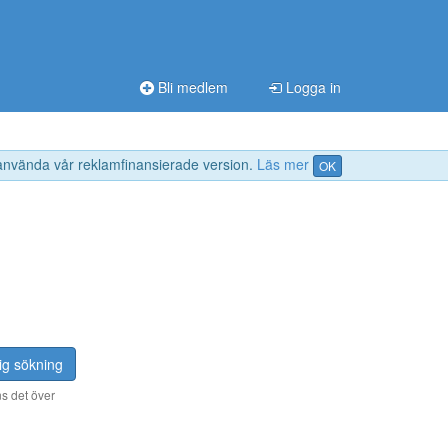
Bli medlem
Logga in
 använda vår reklamfinansierade version.
Läs mer
OK
ig sökning
s det över