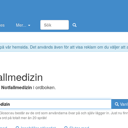
tes
Mer...
 på vår hemsida. Det används även för att visa reklam om du väljer att
allmedizin
r
Notfallmedizin
i ordboken.
Vanl
losor.eu består av de ord som användarna övar på och själv lägger in. Just nu finn
a
ord på totalt mer än 20 språk!