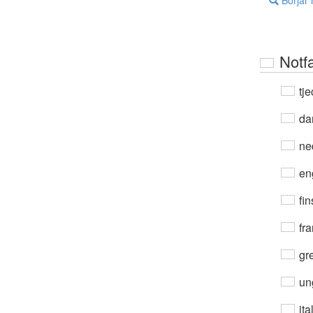
Börjar
Notf
tje
da
ne
en
fin
fra
gre
un
ita