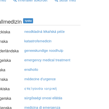
 med
Innehåller sökordet
Slutar med
allmedizin
tyska
ckiska
neodkladná lékařská péče
nska
katastrofemedicin
derländska
geneeskundige noodhulp
gelska
emergency medical treatment
ska
ensihoito
nska
médecine d'urgence
kiska
επείγoυσα ιατρική
gerska
sürgősségi orvosi ellátás
lienska
medicina di emergenza