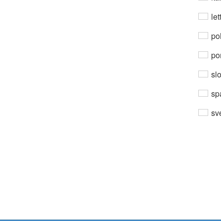
let
po
por
sl
sp
sv