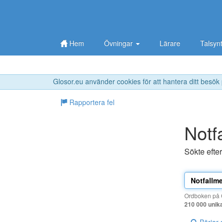
Hem
Övningar
Lärare
Talsyn
Glosor.eu använder cookies för att hantera ditt besök
Rapportera fel
Notf
Sökte efte
Ordboken på G
210 000 unik