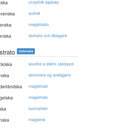
lska
urzędnik sądowy
ovenska
sodnik
anska
magistrado
enska
domare och åklagare
strato
italienska
ckiska
soudce a státní zástupce
nska
dommere og anklagere
derländska
magistraat
gelska
magistrate
ska
tuomaristo
nska
magistrat