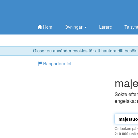
Hem
Övningar
Lärare
Talsyn
Glosor.eu använder cookies för att hantera ditt besök
Rapportera fel
maje
Sökte efte
engelska:
Ordboken på G
210 000 unik