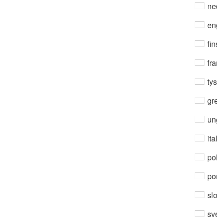
ne
en
fin
fra
ty
gre
un
ita
po
por
sl
sv