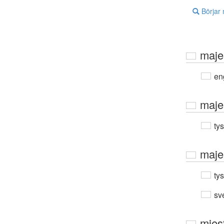
Börjar
maje
en
maje
ty
maje
ty
sv
mjes