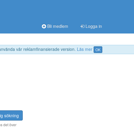
Bli medlem
Logga in
 använda vår reklamfinansierade version.
Läs mer
OK
ig sökning
s det över