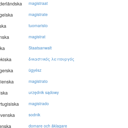
derländska
magistraat
gelska
magistrate
ska
tuomaristo
nska
magistrat
ska
Staatsanwalt
kiska
δικαστικός λειτoυργός
gerska
ügyész
lienska
magistrato
lska
urzędnik sądowy
tugisiska
magistrado
ovenska
sodnik
enska
domare och åklagare