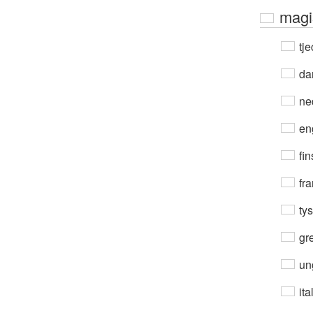
magi
tje
da
ne
en
fin
fra
ty
gre
un
ita