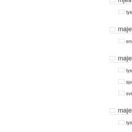
ty
maje
en
maje
ty
sp
sv
maje
ty