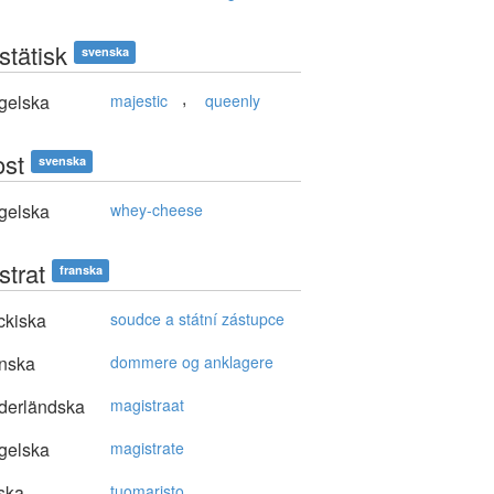
stätisk
svenska
,
gelska
majestic
queenly
st
svenska
gelska
whey-cheese
strat
franska
ckiska
soudce a státní zástupce
nska
dommere og anklagere
derländska
magistraat
gelska
magistrate
ska
tuomaristo