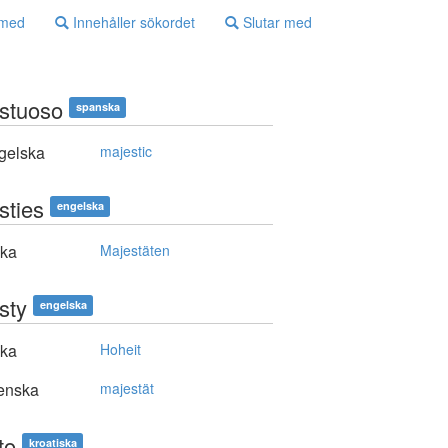
 med
Innehåller sökordet
Slutar med
stuoso
spanska
gelska
majestic
sties
engelska
ska
Majestäten
sty
engelska
ska
Hoheit
enska
majestät
to
kroatiska