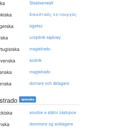
ska
Staatsanwalt
kiska
δικαστικός λειτoυργός
gerska
ügyész
lska
urzędnik sądowy
tugisiska
magistrado
ovenska
sodnik
anska
magistrado
enska
domare och åklagare
strado
spanska
ckiska
soudce a státní zástupce
nska
dommere og anklagere