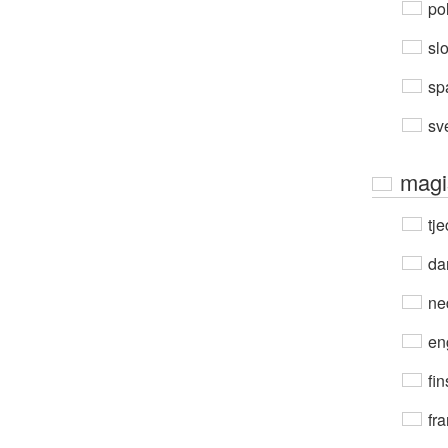
po
sl
sp
sv
magi
tje
da
ne
en
fin
fra