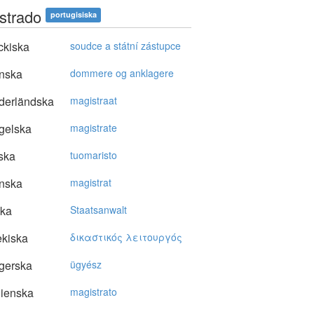
strado
portugisiska
ckiska
soudce a státní zástupce
nska
dommere og anklagere
derländska
magistraat
gelska
magistrate
ska
tuomaristo
nska
magistrat
ska
Staatsanwalt
kiska
δικαστικός λειτoυργός
gerska
ügyész
lienska
magistrato