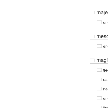
maje
en
meso
en
magi
tje
da
ne
en
fin