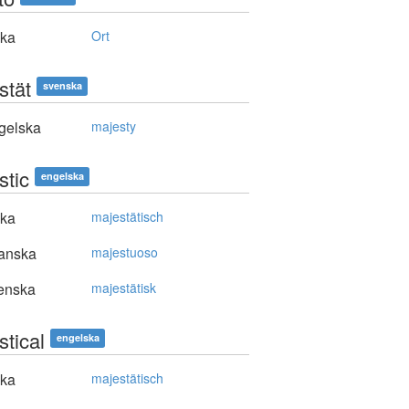
ska
Ort
stät
svenska
gelska
majesty
stic
engelska
ska
majestätisch
anska
majestuoso
enska
majestätisk
stical
engelska
ska
majestätisch