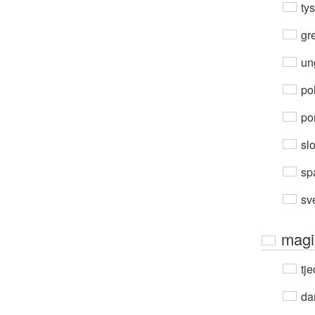
ty
gre
un
po
por
sl
sp
sv
magi
tje
da