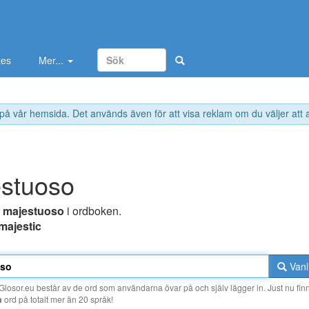
tes
Mer...
 på vår hemsida. Det används även för att visa reklam om du väljer att
stuoso
r
majestuoso
i ordboken.
majestic
Vanl
losor.eu består av de ord som användarna övar på och själv lägger in. Just nu finn
a
ord på totalt mer än 20 språk!