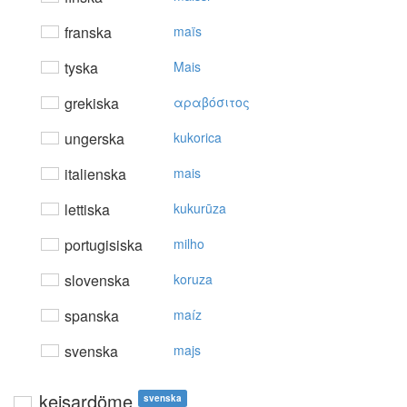
franska
maïs
tyska
Mais
grekiska
αραβόσιτoς
ungerska
kukorica
italienska
mais
lettiska
kukurūza
portugisiska
milho
slovenska
koruza
spanska
maíz
svenska
majs
kejsardöme
svenska