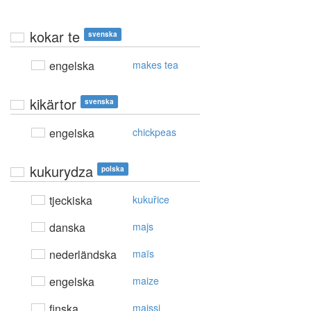
kokar te
svenska
engelska
makes tea
kikärtor
svenska
engelska
chickpeas
kukurydza
polska
tjeckiska
kukuřice
danska
majs
nederländska
maïs
engelska
maize
finska
maissi