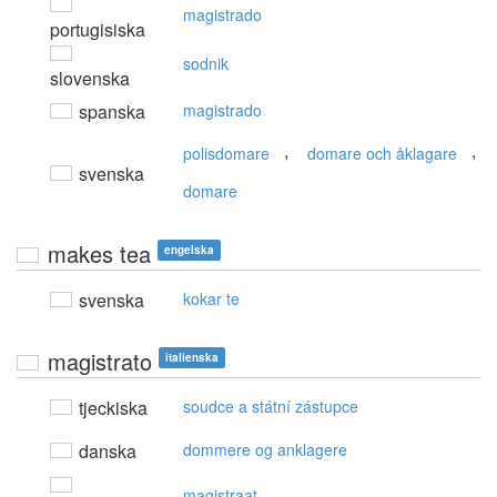
magistrado
portugisiska
sodnik
slovenska
spanska
magistrado
,
,
polisdomare
domare och åklagare
svenska
domare
makes tea
engelska
svenska
kokar te
magistrato
italienska
tjeckiska
soudce a státní zástupce
danska
dommere og anklagere
magistraat