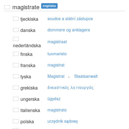
magistrate
engelska
tjeckiska
soudce a státní zástupce
danska
dommere og anklagere
magistraat
nederländska
finska
tuomaristo
franska
magistrat
,
tyska
Magistrat
Staatsanwalt
grekiska
δικαστικός λειτoυργός
ungerska
ügyész
italienska
magistrato
polska
urzędnik sądowy