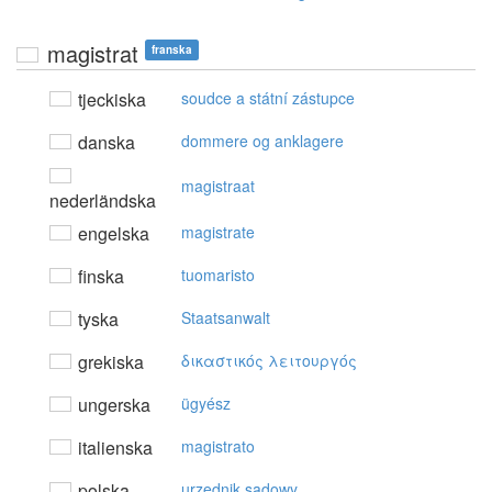
magistrat
franska
tjeckiska
soudce a státní zástupce
danska
dommere og anklagere
magistraat
nederländska
engelska
magistrate
finska
tuomaristo
tyska
Staatsanwalt
grekiska
δικαστικός λειτoυργός
ungerska
ügyész
italienska
magistrato
polska
urzędnik sądowy