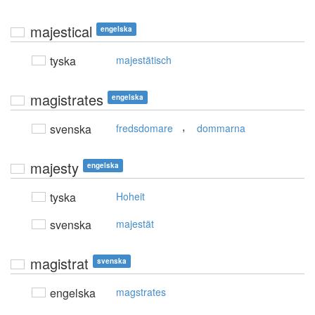
majestical
engelska
tyska
majestätisch
magistrates
engelska
,
svenska
fredsdomare
dommarna
majesty
engelska
tyska
Hoheit
svenska
majestät
magistrat
svenska
engelska
magstrates