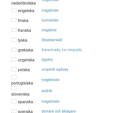
nederländska
engelska
magistrate
finska
tuomaristo
franska
magistrat
tyska
Staatsanwalt
grekiska
δικαστικός λειτoυργός
ungerska
ügyész
polska
urzędnik sądowy
magistrado
portugisiska
sodnik
slovenska
spanska
magistrado
svenska
domare och åklagare