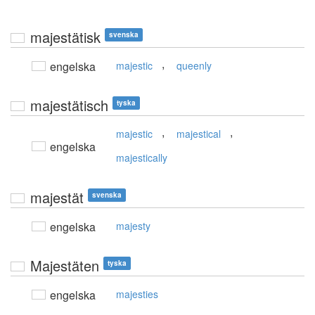
majestätisk
svenska
,
engelska
majestic
queenly
majestätisch
tyska
,
,
majestic
majestical
engelska
majestically
majestät
svenska
engelska
majesty
Majestäten
tyska
engelska
majesties