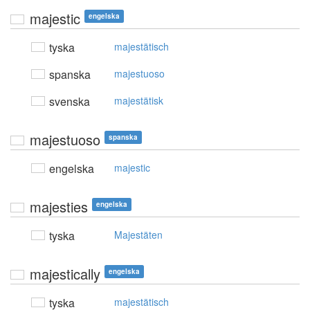
majestic
engelska
tyska
majestätisch
spanska
majestuoso
svenska
majestätisk
majestuoso
spanska
engelska
majestic
majesties
engelska
tyska
Majestäten
majestically
engelska
tyska
majestätisch